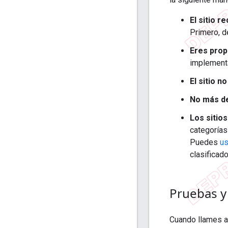
El sitio 
Primero, d
Eres propi
implementa
El sitio 
No más de
Los sitio
categorías
Puedes
us
clasificad
Pruebas y 
Cuando llames a