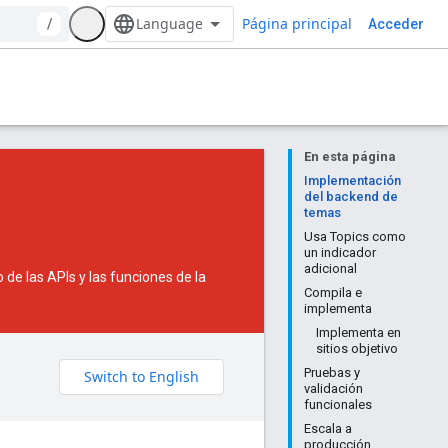
Página principal
/
Acceder
En esta página
Implementación
del backend de
temas
Usa Topics como
un indicador
adicional
de las APIs y las funciones de la
Compila e
implementa
Implementa en
sitios objetivo
Pruebas y
validación
funcionales
Escala a
producción