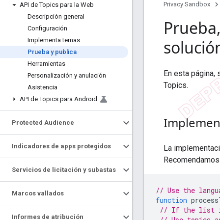
Privacy Sandbox
API de Topics para la Web
Descripción general
Prueba
Configuración
Implementa temas
solució
Prueba y publica
Herramientas
En esta página, 
Personalización y anulación
Topics.
Asistencia
API de Topics para Android
Implement
Protected Audience
Indicadores de apps protegidos
La implementaci
Recomendamos qu
Servicios de licitación y subastas
// Use the langu
Marcos vallados
function
process
// If the list 
Informes de atribución
// Use topics a