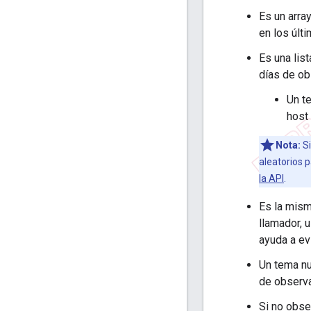
Es un arra
en los últi
Es una lis
días de ob
Un t
host
Nota:
Si
aleatorios 
la API
.
Es la mism
llamador, 
ayuda a ev
Un tema nu
de observ
Si no obse