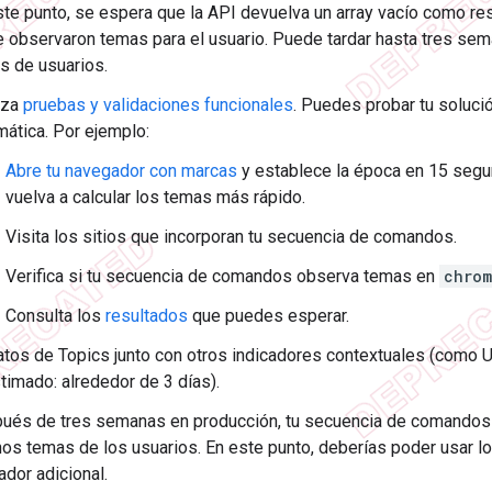
ste punto, se espera que la API devuelva un array vacío como re
e observaron temas para el usuario. Puede tardar hasta tres sem
s de usuarios.
iza
pruebas y validaciones funcionales
. Puedes probar tu soluci
mática. Por ejemplo:
Abre tu navegador con marcas
y establece la época en 15 segu
vuelva a calcular los temas más rápido.
Visita los sitios que incorporan tu secuencia de comandos.
Verifica si tu secuencia de comandos observa temas en
chrom
Consulta los
resultados
que puedes esperar.
atos de Topics junto con otros indicadores contextuales (como 
timado: alrededor de 3 días).
ués de tres semanas en producción, tu secuencia de comandos
nos temas de los usuarios. En este punto, deberías poder usar 
ador adicional.