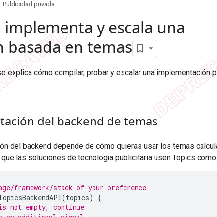
Publicidad privada
,
implementa y escala una
n basada en temas
se explica cómo compilar, probar y escalar una implementación p
ación del backend de temas
ón del backend depende de cómo quieras usar los temas calcul
e las soluciones de tecnología publicitaria usen Topics como u
age/framework/stack of your preference
TopicsBackendAPI
(
topics
)
{
is not empty, continue
s an additional signal