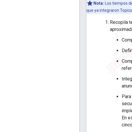
Nota:
Los tiempos de
que ya integraron Topics
Recopila t
aproximad
Comp
Defin
Comp
refe
Integ
anun
Para
secu
impl
En e
cinco