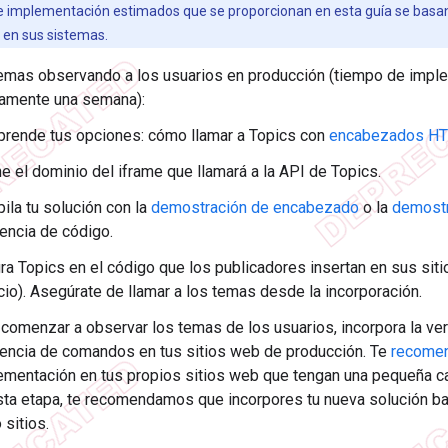
 implementación estimados que se proporcionan en esta guía se basan
 en sus sistemas.
emas observando a los usuarios en producción (tiempo de impl
amente una semana):
rende tus opciones: cómo llamar a Topics con
encabezados H
e el dominio del iframe que llamará a la API de Topics.
ila tu solución con la
demostración de encabezado
o la
demostr
rencia de código.
ra Topics en el código que los publicadores insertan en sus siti
cio). Asegúrate de llamar a los temas desde la incorporación.
 comenzar a observar los temas de los usuarios, incorpora la ve
encia de comandos en tus sitios web de producción. Te
recome
ementación en tus propios sitios web que tengan una pequeña ca
sta etapa, te recomendamos que incorpores tu nueva solución b
 sitios.