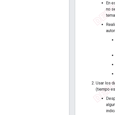
En e
no s
tema
Real
auto
Usar los d
(tiempo es
Desp
algu
indic