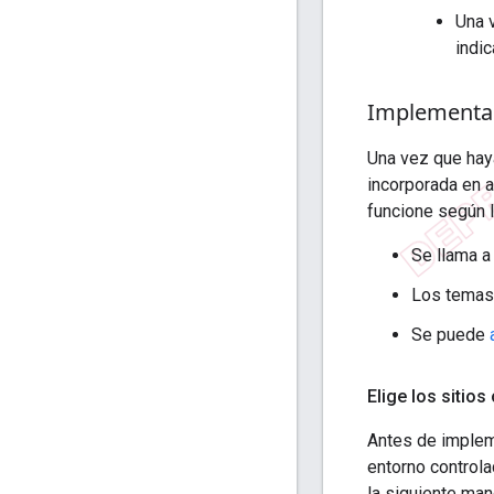
Una 
indi
Implementa e
Una vez que hay
incorporada en 
funcione según l
Se llama a
Los temas
Se puede
Elige los sitios
Antes de implem
entorno controla
la siguiente man