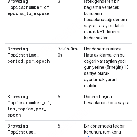
Browsing
3
İstek gönderen bir
Topics:number
_
of
_
bağlama verilecek
epochs
_
to
_
expose
konuların
hesaplanacağı dönem
sayısı. Tarayıcı, dahili
olarak N+1 döneme
kadar saklar.
Browsing
7d-0h-0m-
Her dönemin süresi.
Topics:time
_
0s
Hata ayıklama için bu
period
_
per
_
epoch
değeri varsayılan yedi
gün yerine (örneğin) 15
saniye olarak
ayarlamak yararlı
olabilir.
Browsing
5
Dönem başına
Topics:number
_
of
_
hesaplanan konu sayısı.
top
_
topics
_
per
_
epoch
Browsing
5
Bir dönemdeki tek bir
Topics:use
_
konunun, tüm konu