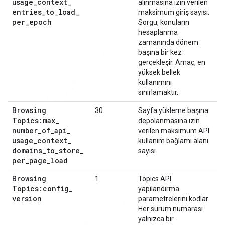
usage
_
context
_
alınmasına izin verilen
entries
_
to
_
load
_
maksimum giriş sayısı.
per
_
epoch
Sorgu, konuların
hesaplanma
zamanında dönem
başına bir kez
gerçekleşir. Amaç, en
yüksek bellek
kullanımını
sınırlamaktır.
Browsing
30
Sayfa yükleme başına
Topics:max
_
depolanmasına izin
number
_
of
_
api
_
verilen maksimum API
usage
_
context
_
kullanım bağlamı alanı
domains
_
to
_
store
_
sayısı.
per
_
page
_
load
Browsing
1
Topics API
Topics:config
_
yapılandırma
version
parametrelerini kodlar.
Her sürüm numarası
yalnızca bir