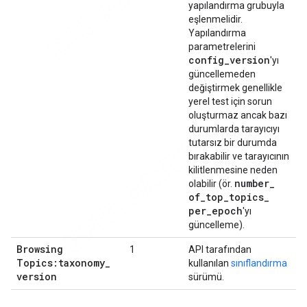
yapılandırma grubuyla
eşlenmelidir.
Yapılandırma
parametrelerini
config
_
version
'yı
güncellemeden
değiştirmek genellikle
yerel test için sorun
oluşturmaz ancak bazı
durumlarda tarayıcıyı
tutarsız bir durumda
bırakabilir ve tarayıcının
kilitlenmesine neden
number
_
olabilir (ör.
of
_
top
_
topics
_
per
_
epoch
'yı
güncelleme).
Browsing
1
API tarafından
Topics:taxonomy
_
kullanılan
sınıflandırma
version
sürümü.