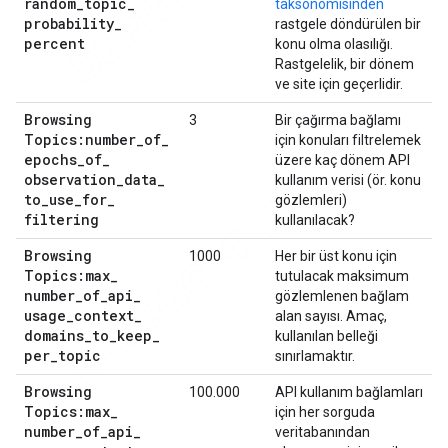
random
_
topic
_
taksonomisinden
probability
_
rastgele döndürülen bir
percent
konu olma olasılığı.
Rastgelelik, bir dönem
ve site için geçerlidir.
Browsing
3
Bir çağırma bağlamı
Topics:number
_
of
_
için konuları filtrelemek
epochs
_
of
_
üzere kaç dönem API
observation
_
data
_
kullanım verisi (ör. konu
to
_
use
_
for
_
gözlemleri)
filtering
kullanılacak?
Browsing
1000
Her bir üst konu için
Topics:max
_
tutulacak maksimum
number
_
of
_
api
_
gözlemlenen bağlam
usage
_
context
_
alan sayısı. Amaç,
domains
_
to
_
keep
_
kullanılan belleği
per
_
topic
sınırlamaktır.
Browsing
100.000
API kullanım bağlamları
Topics:max
_
için her sorguda
number
_
of
_
api
_
veritabanından