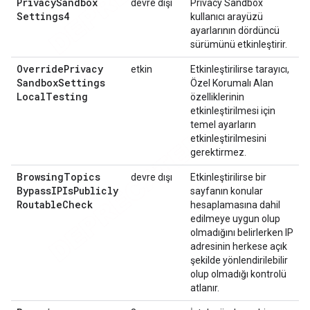
Privacy
Sandbox
devre dışı
Privacy Sandbox
Settings4
kullanıcı arayüzü
ayarlarının dördüncü
sürümünü etkinleştirir.
Override
Privacy
etkin
Etkinleştirilirse tarayıcı,
Sandbox
Settings
Özel Korumalı Alan
Local
Testing
özelliklerinin
etkinleştirilmesi için
temel ayarların
etkinleştirilmesini
gerektirmez.
Browsing
Topics
devre dışı
Etkinleştirilirse bir
Bypass
IPIs
Publicly
sayfanın konular
Routable
Check
hesaplamasına dahil
edilmeye uygun olup
olmadığını belirlerken IP
adresinin herkese açık
şekilde yönlendirilebilir
olup olmadığı kontrolü
atlanır.