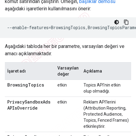
komut satırından çalıştırın. Örneğin,
başlıklar demosu
aşağıdaki işaretlerin kullanılmasını önerir:
--enable-features
=
Aşağıdaki tabloda her bir parametre, varsayılan değeri ve
amacı açıklanmaktadır.
Varsayılan
İşaret adı
Açıklama
değer
Browsing
Topics
etkin
Topics API'nin etkin
olup olmadığı.
Privacy
Sandbox
Ads
etkin
Reklam API'lerini
APIs
Override
(Attribution Reporting,
Protected Audience,
Topics, Fenced Frames)
etkinleştirir.