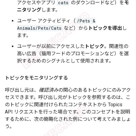
アクセスやアプリ
cats
のダウンロードなど）を
モ
ニタリング
します。
ユーザー アクティビティ（
/Pets &
Animals/Pets/Cats
など）から
トピックを導出
し
ます。
ユーザーが以前にアクセスした
トピック
。関連性の
高い広告（猫用フードのプロモーションなど）を選
択するためのシグナルとして使用されます。
トピックをモニタリングする
呼び出し元は、
確認済み
の関心のあるトピックにのみアク
セスできます。呼び出し元がトピックを参照するのは、こ
のトピックに関連付けられたコンテキストから Topics
API リクエストを行った場合です。このコンセプトを説明
するために、次の簡略化された例について考えてみましょ
う。