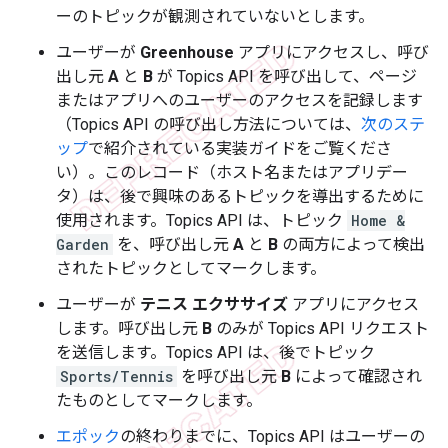
ーのトピックが観測されていないとします。
ユーザーが
Greenhouse
アプリにアクセスし、呼び
出し元
A
と
B
が Topics API を呼び出して、ページ
またはアプリへのユーザーのアクセスを記録します
（Topics API の呼び出し方法については、
次のステ
ップ
で紹介されている実装ガイドをご覧くださ
い）。このレコード（ホスト名またはアプリデー
タ）は、後で興味のあるトピックを導出するために
使用されます。Topics API は、トピック
Home &
Garden
を、呼び出し元
A
と
B
の両方によって検出
されたトピックとしてマークします。
ユーザーが
テニス エクササイズ
アプリにアクセス
します。呼び出し元
B
のみが Topics API リクエスト
を送信します。Topics API は、後でトピック
Sports/Tennis
を呼び出し元
B
によって確認され
たものとしてマークします。
エポック
の終わりまでに、Topics API はユーザーの