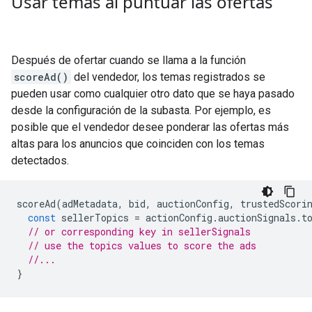
Usar temas al puntuar las ofertas
Después de ofertar cuando se llama a la función
scoreAd()
del vendedor, los temas registrados se
pueden usar como cualquier otro dato que se haya pasado
desde la configuración de la subasta. Por ejemplo, es
posible que el vendedor desee ponderar las ofertas más
altas para los anuncios que coinciden con los temas
detectados.
scoreAd
(
adMetadata
,
bid
,
auctionConfig
,
trustedScori
const
sellerTopics
=
actionConfig
.
auctionSignals
.
t
// or corresponding key in sellerSignals
// use the topics values to score the ads
//...
}