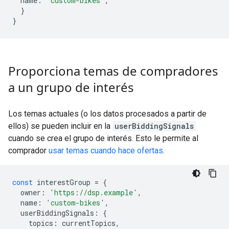
name
:
'custom-bikes'
,
}
}
Proporciona temas de compradores
a un grupo de interés
Los temas actuales (o los datos procesados a partir de
ellos) se pueden incluir en la
userBiddingSignals
cuando se crea el grupo de interés. Esto le permite al
comprador
usar temas cuando hace ofertas
.
const
interestGroup
=
{
owner
:
'https://dsp.example'
,
name
:
'custom-bikes'
,
userBiddingSignals
:
{
topics
:
currentTopics
,