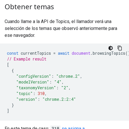
Obtener temas
Cuando llame a la API de Topics, el llamador verá una
selección de los temas que observó anteriormente para
ese navegador.
const
currentTopics
=
await
document
.
browsingTopics
(
// Example result
[
{
"configVersion"
:
"chrome.2"
,
"modelVersion"
:
"4"
,
"taxonomyVersion"
:
"2"
,
"topic"
:
310
,
"version"
:
"chrome.2:2:4"
}
]
En este tema de caso:
310
se asigna a