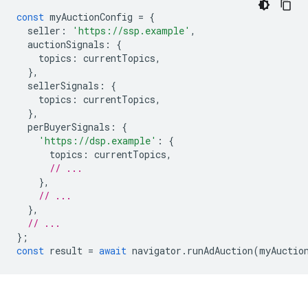
const
myAuctionConfig
=
{
seller
:
'https://ssp.example'
,
auctionSignals
:
{
topics
:
currentTopics
,
},
sellerSignals
:
{
topics
:
currentTopics
,
},
perBuyerSignals
:
{
'https://dsp.example'
:
{
topics
:
currentTopics
,
// ...
},
// ...
},
// ...
};
const
result
=
await
navigator
.
runAdAuction
(
myAuctio