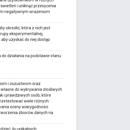
tlane użytkownikom w różnych
świetleń i uniknąć przesycenia
lnym negatywnym wrażeniom
y określić, która z nich jest
grupy eksperymentalnej,
 aby uzyskać do niej dostęp
 do działania na podstawie stanu
ciom i oszustwom oraz
i własne do wykrywania złośliwych
 i prawdziwych osób, które
rzetestować wiele różnych
owania oceny wiarygodności
o tworzenia zbiorów danych na
zieć, ilu unikalnych