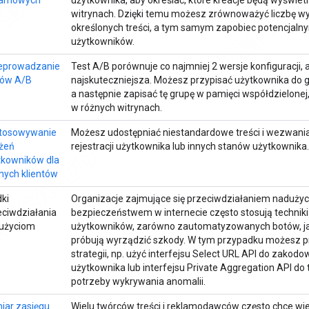
lamowych
użytkownika, aby określać, które kreacje będą wyświe
witrynach. Dzięki temu możesz zrównoważyć liczbę wy
określonych treści, a tym samym zapobiec potencja
użytkowników.
eprowadzanie
Test A/B porównuje co najmniej 2 wersje konfiguracji, ab
tów A/B
najskuteczniejsza. Możesz przypisać użytkownika do 
a następnie zapisać tę grupę w pamięci współdzielonej,
w różnych witrynach.
tosowywanie
Możesz udostępniać niestandardowe treści i wezwania
żeń
rejestracji użytkownika lub innych stanów użytkownika.
tkowników dla
nych klientów
ki
Organizacje zajmujące się przeciwdziałaniem naduży
eciwdziałania
bezpieczeństwem w internecie często stosują technik
użyciom
użytkowników, zarówno zautomatyzowanych botów, jak
próbują wyrządzić szkody. W tym przypadku możesz p
strategii, np. użyć interfejsu Select URL API do zakod
użytkownika lub interfejsu Private Aggregation API d
potrzeby wykrywania anomalii.
iar zasięgu
Wielu twórców treści i reklamodawców często chce wied