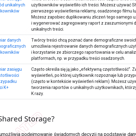
ód unikalnych
użytkowników wyświetliło ich treści. Możesz używać 
tkowników
pierwszego wyświetlenia reklamy, osadzonego filmu lub
Możesz zapobiec duplikowaniu zliczeń tego samego uż
i wygenerować zagregowany raport z zaszumionymi d
unikalnych treści.
iar danych
Twórcy treści chcą poznać dane demograficzne swoic
ograficznych
umożliwia rejestrowanie danych demograficznych uży
tkowników
i korzystanie ze zbiorczego raportowania w celu anali
platformach, np. w przypadku treści osadzonych.
iar zasięgu
Często określa się ją jako „efektywną częstotliwość”. Z
totliwości
wyświetleń, po której użytkownik rozpoznaje lub przyp
rzypadku
(często w kontekście wyświetleń reklam). Możesz uży
ci K+
tworzenia raportów o unikalnych użytkownikach, którzy 
K razy.
 Shared Storage?
umożliwia podejmowanie świadomych decyzji na podstawie dany