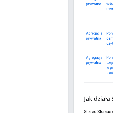
prywatna
wśr
uży
Agregacja
Pom
prywatna
dem
uży
Agregacja
Pom
prywatna
częs
w p
treś
Jak działa
Shared Storage 