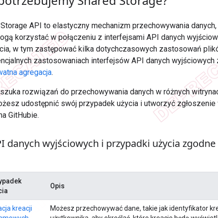
potrzebujemy Shared Storage?
d Storage API to elastyczny mechanizm przechowywania danych,
ogą korzystać w połączeniu z interfejsami API danych wyjściow
ia, w tym zastępować kilka dotychczasowych zastosowań plików
tencjalnych zastosowaniach interfejsów API danych wyjściowych
watna agregacja
.
 szuka rozwiązań do przechowywania danych w różnych witrynach
esz udostępnić swój przypadek użycia i utworzyć zgłoszenie
na GitHubie.
PI danych wyjściowych i przypadki użycia zgodne
ypadek
Opis
cia
cja kreacji
Możesz przechowywać dane, takie jak identyfikator kreac