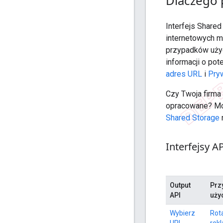
Dlaczego 
Interfejs Share
internetowych m
przypadków użyc
informacji o po
adres URL
i
Pry
Czy Twoja firma
opracowane? Moż
Shared Storage
Interfejsy A
Output
Prz
API
uży
Wybierz
Rota