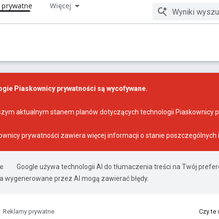
 prywatne
Więcej
ogie Piaskownicy prywatności są wycofywane.
aszym
aktualnym stanem planów dotyczących technologii Piaskownicy 
kownicy prywatności
zawiera więcej informacji o stanie poszczególnych i
Google używa technologii AI do tłumaczenia treści na Twój pref
ia wygenerowane przez AI mogą zawierać błędy.
Reklamy prywatne
Czy te