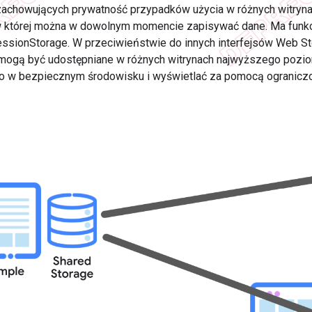
zachowujących prywatność przypadków użycia w różnych witryna
w której można w dowolnym momencie zapisywać dane. Ma funkc
sessionStorage. W przeciwieństwie do innych interfejsów Web S
mogą być udostępniane w różnych witrynach najwyższego pozio
o w bezpiecznym środowisku i wyświetlać za pomocą ograniczon