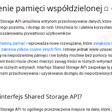
ie pamięci współdzielonej
d Storage API umożliwia witrynom przechowywanie danych, które
ego poziomu, i dostęp do nich. Umożliwia to i ułatwia korzystan
oszanowaniu prywatności użytkowników.
ieloną pamięć
i wprowadza nowe rozwiązanie, które
zwiększa 
zakresie plików cookie innych firm
. Istnieje jednak wiele uzas
ię na niepodzielonej pamięci i nie byłyby możliwe bez pomocy n
nt treści może chcieć mierzyć zasięg treści w różnych witrynac
 w różnych witrynach. Interfejs Shared Storage API zaspokaja tę
izm przechowywania i uzyskiwania dostępu do niepodzielonych
interfejs Shared Storage API?
d Storage API to ogólnego przeznaczenia miejsce na dane, które