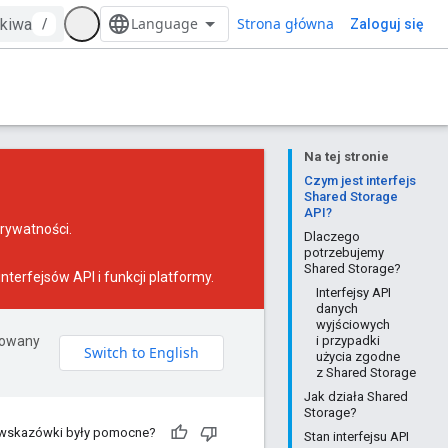
Strona główna
/
Zaloguj się
Na tej stronie
Czym jest interfejs
Shared Storage
API?
prywatności
.
Dlaczego
potrzebujemy
Shared Storage?
nterfejsów API i funkcji platformy.
Interfejsy API
danych
wyjściowych
erowany
i przypadki
użycia zgodne
z Shared Storage
Jak działa Shared
Storage?
 wskazówki były pomocne?
Stan interfejsu API