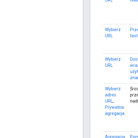
URL
rek
Wybierz
Prz
URL
tes
Wybierz
Dos
URL
wra
uży
zna
Wybierz
Środ
adres
prz
URL
,
nad
Prywatna
agregacja
Agregacja
Pom