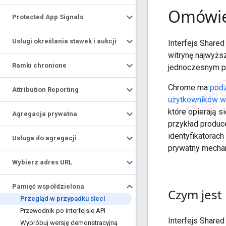
Omówien
Protected App Signals
Usługi określania stawek i aukcji
Interfejs Share
witrynę najwyższ
Ramki chronione
jednoczesnym p
Chrome ma
podz
Attribution Reporting
użytkowników w 
które opierają s
Agregacja prywatna
przykład produce
identyfikatorach
Usługa do agregacji
prywatny mechan
Wybierz adres URL
Pamięć współdzielona
Czym jest 
Przegląd w przypadku sieci
Przewodnik po interfejsie API
Interfejs Share
Wypróbuj wersję demonstracyjną