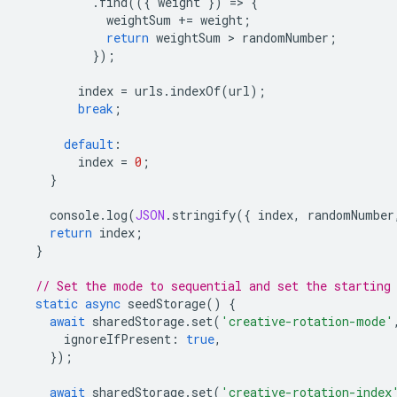
.
find
(({
weight
})
=
>
{
weightSum
+=
weight
;
return
weightSum
 > 
randomNumber
;
});
index
=
urls
.
indexOf
(
url
);
break
;
default
:
index
=
0
;
}
console
.
log
(
JSON
.
stringify
({
index
,
randomNumber
return
index
;
}
// Set the mode to sequential and set the starting
static
async
seedStorage
()
{
await
sharedStorage
.
set
(
'creative-rotation-mode'
ignoreIfPresent
:
true
,
});
await
sharedStorage
.
set
(
'creative-rotation-index