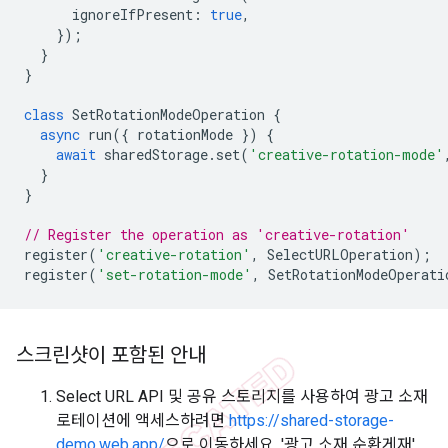
ignoreIfPresent
:
true
,
});
}
}
class
SetRotationModeOperation
{
async
run
({
rotationMode
})
{
await
sharedStorage
.
set
(
'creative-rotation-mode'
}
}
// Register the operation as 'creative-rotation'
register
(
'creative-rotation'
,
SelectURLOperation
);
register
(
'set-rotation-mode'
,
SetRotationModeOperati
스크린샷이 포함된 안내
Select URL API 및 공유 스토리지를 사용하여 광고 소재
로테이션에 액세스하려면
https://shared-storage-
demo.web.app/
으로 이동하세요. '광고 소재 순환게재'