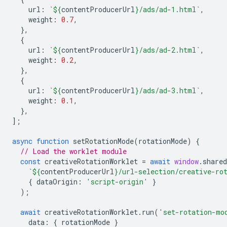
url
:
`
${
contentProducerUrl
}
/ads/ad-1.html`
,
weight
:
0.7
,
},
{
url
:
`
${
contentProducerUrl
}
/ads/ad-2.html`
,
weight
:
0.2
,
},
{
url
:
`
${
contentProducerUrl
}
/ads/ad-3.html`
,
weight
:
0.1
,
},
];
async
function
setRotationMode
(
rotationMode
)
{
// Load the worklet module
const
creativeRotationWorklet
=
await
window
.
shared
`
${
contentProducerUrl
}
/url-selection/creative-ro
{
dataOrigin
:
'script-origin'
}
);
await
creativeRotationWorklet
.
run
(
'set-rotation-mo
data
:
{
rotationMode
}