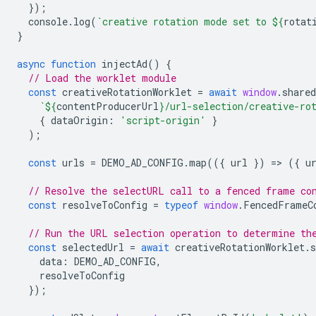
});
console
.
log
(
`creative rotation mode set to 
${
rotat
}
async
function
injectAd
()
{
// Load the worklet module
const
creativeRotationWorklet
=
await
window
.
shared
`
${
contentProducerUrl
}
/url-selection/creative-ro
{
dataOrigin
:
'script-origin'
}
);
const
urls
=
DEMO_AD_CONFIG
.
map
(({
url
})
=
>
({
u
// Resolve the selectURL call to a fenced frame co
const
resolveToConfig
=
typeof
window
.
FencedFrameC
// Run the URL selection operation to determine th
const
selectedUrl
=
await
creativeRotationWorklet
.
data
:
DEMO_AD_CONFIG
,
resolveToConfig
});