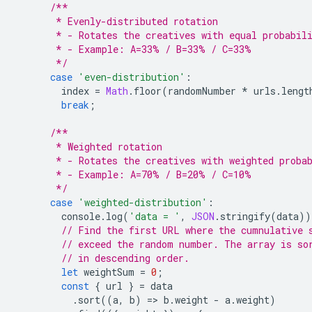
/**
       * Evenly-distributed rotation
       * - Rotates the creatives with equal probabil
       * - Example: A=33% / B=33% / C=33%
       */
case
'even-distribution'
:
index
=
Math
.
floor
(
randomNumber
*
urls
.
lengt
break
;
/**
       * Weighted rotation
       * - Rotates the creatives with weighted proba
       * - Example: A=70% / B=20% / C=10%
       */
case
'weighted-distribution'
:
console
.
log
(
'data = '
,
JSON
.
stringify
(
data
))
// Find the first URL where the cumnulative 
// exceed the random number. The array is so
// in descending order.
let
weightSum
=
0
;
const
{
url
}
=
data
.
sort
((
a
,
b
)
=
>
b
.
weight
-
a
.
weight
)