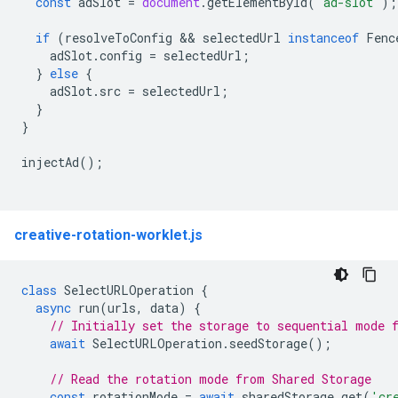
const
adSlot
=
document
.
getElementById
(
'ad-slot'
);
if
(
resolveToConfig
 && 
selectedUrl
instanceof
Fenc
adSlot
.
config
=
selectedUrl
;
}
else
{
adSlot
.
src
=
selectedUrl
;
}
}
injectAd
();
creative-rotation-worklet.js
class
SelectURLOperation
{
async
run
(
urls
,
data
)
{
// Initially set the storage to sequential mode 
await
SelectURLOperation
.
seedStorage
();
// Read the rotation mode from Shared Storage
const
rotationMode
=
await
sharedStorage
.
get
(
'cr