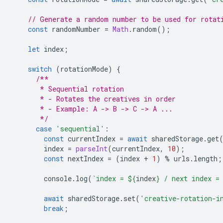
// Generate a random number to be used for rotat
const
randomNumber
=
Math
.
random
();
let
index
;
switch
(
rotationMode
)
{
/**
       * Sequential rotation
       * - Rotates the creatives in order
       * - Example: A -> B -> C -> A ...
       */
case
'sequential'
:
const
currentIndex
=
await
sharedStorage
.
get
index
=
parseInt
(
currentIndex
,
10
);
const
nextIndex
=
(
index
+
1
)
%
urls
.
length
;
console
.
log
(
`index = 
${
index
}
 / next index =
await
sharedStorage
.
set
(
'creative-rotation-i
break
;