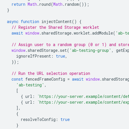
return
Math
.
round
(
Math
.
random
());
}
async
function
injectContent
()
{
// Register the Shared Storage worklet
await
window
.
sharedStorage
.
worklet
.
addModule
(
'ab-t
// Assign user to a random group (0 or 1) and stor
window
.
sharedStorage
.
set
(
'ab-testing-group'
,
getEx
ignoreIfPresent
:
true
,
});
// Run the URL selection operation
const
fencedFrameConfig
=
await
window
.
sharedStora
'ab-testing'
,
[
{
url
:
`https://your-server.example/content/de
{
url
:
`https://your-server.example/content/ex
],
{
resolveToConfig
:
true
}