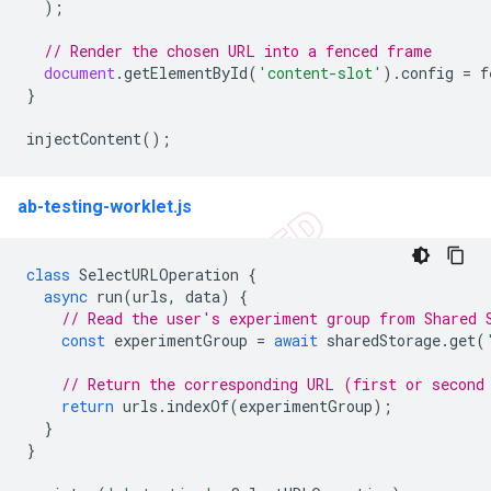
);
// Render the chosen URL into a fenced frame
document
.
getElementById
(
'content-slot'
).
config
=
f
}
injectContent
();
ab-testing-worklet.js
class
SelectURLOperation
{
async
run
(
urls
,
data
)
{
// Read the user's experiment group from Shared 
const
experimentGroup
=
await
sharedStorage
.
get
(
// Return the corresponding URL (first or second
return
urls
.
indexOf
(
experimentGroup
);
}
}