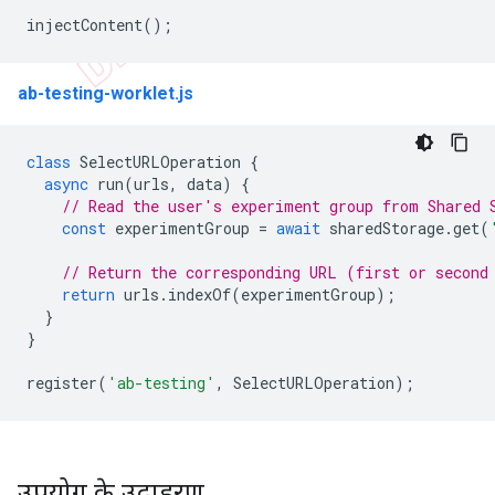
injectContent
();
ab-testing-worklet.js
class
SelectURLOperation
{
async
run
(
urls
,
data
)
{
// Read the user's experiment group from Shared 
const
experimentGroup
=
await
sharedStorage
.
get
(
// Return the corresponding URL (first or second
return
urls
.
indexOf
(
experimentGroup
);
}
}
register
(
'ab-testing'
,
SelectURLOperation
);
उपयोग के उदाहरण