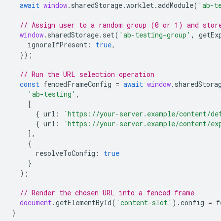
await
window
.
sharedStorage
.
worklet
.
addModule
(
'ab-t
// Assign user to a random group (0 or 1) and stor
window
.
sharedStorage
.
set
(
'ab-testing-group'
,
getEx
ignoreIfPresent
:
true
,
});
// Run the URL selection operation
const
fencedFrameConfig
=
await
window
.
sharedStora
'ab-testing'
,
[
{
url
:
`https://your-server.example/content/de
{
url
:
`https://your-server.example/content/ex
],
{
resolveToConfig
:
true
}
);
// Render the chosen URL into a fenced frame
document
.
getElementById
(
'content-slot'
).
config
=
f
}