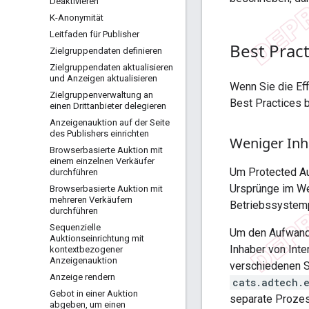
Deaktivieren
K-Anonymität
Leitfaden für Publisher
Best Pract
Zielgruppendaten definieren
Zielgruppendaten aktualisieren
und Anzeigen aktualisieren
Wenn Sie die Ef
Zielgruppenverwaltung an
Best Practices 
einen Drittanbieter delegieren
Anzeigenauktion auf der Seite
des Publishers einrichten
Weniger Inh
Browserbasierte Auktion mit
einem einzelnen Verkäufer
Um Protected Au
durchführen
Ursprünge im W
Browserbasierte Auktion mit
mehreren Verkäufern
Betriebssystemp
durchführen
Sequenzielle
Um den Aufwand 
Auktionseinrichtung mit
Inhaber von Int
kontextbezogener
Anzeigenauktion
verschiedenen 
Anzeige rendern
cats.adtech.
Gebot in einer Auktion
separate Prozes
abgeben
,
um einen