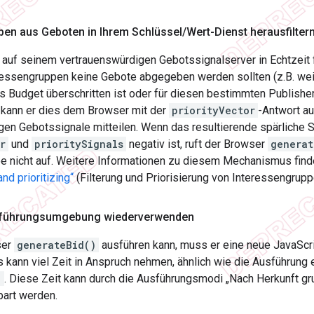
pen aus Geboten in Ihrem Schlüssel
/
Wert-Dienst herausfilter
auf seinem vertrauenswürdigen Gebotssignalserver in Echtzeit f
essengruppen keine Gebote abgegeben werden sollten (z.B. weil
as Budget überschritten ist oder für diesen bestimmten Publish
, kann er dies dem Browser mit der
priorityVector
-Antwort au
gen Gebotssignale mitteilen. Wenn das resultierende spärliche 
r
und
prioritySignals
negativ ist, ruft der Browser
generat
e nicht auf. Weitere Informationen zu diesem Mechanismus fin
and prioritizing“
(Filterung und Priorisierung von Interessengruppe
sführungsumgebung wiederverwenden
ser
generateBid()
ausführen kann, muss er eine neue JavaSc
Das kann viel Zeit in Anspruch nehmen, ähnlich wie die Ausführung
)
. Diese Zeit kann durch die Ausführungsmodi „Nach Herkunft gr
part werden.