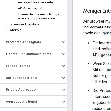
Anzeigenblock zu kaufen
API-Anleitung
Weniger Int
Themen für die Ausrichtung auf
eine Zielgruppe verwenden
Der Browser mu
Anwendungsfälle
und Vorbereitun
Android
sowie den
gen
Protected App Signals
Für Intere
sind, soll
Gebots- und Auktionsdienste
API
gene
Wenn Sie 
Fenced Frames
Mit der
u
Nutzer ges
Attributionsberichte
effektives
Private Aggregation
Die Protec
Interessen
Aggregationsdienst
angeben kö
reduzieren