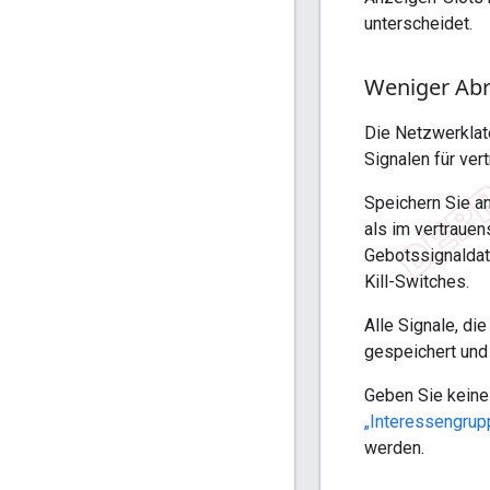
unterscheidet.
Weniger Abr
Die Netzwerklate
Signalen für ver
Speichern Sie a
als im vertraue
Gebotssignaldate
Kill-Switches.
Alle Signale, di
gespeichert und 
Geben Sie keine
„Interessengrup
werden.