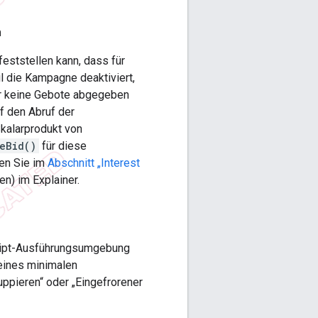
n
eststellen kann, dass für
 die Kampagne deaktiviert,
er keine Gebote abgegeben
f den Abruf der
Skalarprodukt von
eBid()
für diese
den Sie im
Abschnitt „Interest
n) im Explainer.
ript-Ausführungsumgebung
 eines minimalen
uppieren“ oder „Eingefrorener