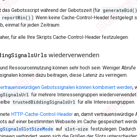
t das Gebotsscript während der Gebotszeit (für
generateBid(
r
reportWin()
). Wenn keine Cache-Control-Header festgelegt s
b, einmal für jeden Zeitraum.
her, für alle Ihre Skripts Cache-Control-Header festzulegen.
wiederverwenden
ding
Signals
Urls
und Ressourcennutzung können sehr hoch sein. Weniger Abrufe
signalen können dazu beitragen, diese Latenz zu verringern.
vertrauenswürdigen Gebotssignalen können kombiniert werden
, 
ngSignalsUrl
für mehrere Interessengruppen wiederverwendet 
selbe
trustedBiddingSignalsUrl
für alle Interessengruppen.
gnete
HTTP-Cache-Control-Header
an, damit vertrauenswürdige 
lots auf einer bestimmten Webseite im Cache gespeichert werde
ngSignalsSlotSizeMode
auf
slot-size
festzulegen. Dadurch 
inweg verhindert, wenn sich die Größen der Slots unterscheiden