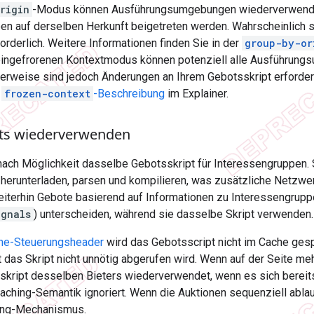
rigin
-Modus können Ausführungsumgebungen wiederverwend
en auf derselben Herkunft beigetreten werden. Wahrscheinlich 
orderlich. Weitere Informationen finden Sie in der
group-by-or
 eingefrorenen Kontextmodus können potenziell alle Ausführu
erweise sind jedoch Änderungen an Ihrem Gebotsskript erforderl
r
frozen-context
-Beschreibung
im Explainer.
ts wiederverwenden
ach Möglichkeit dasselbe Gebotsskript für Interessengruppen.
herunterladen, parsen und kompilieren, was zusätzliche Netzwer
eiterhin Gebote basierend auf Informationen zu Interessengrupp
ignals
) unterscheiden, während sie dasselbe Skript verwenden.
e-Steuerungsheader
wird das Gebotsscript nicht im Cache ges
 das Skript nicht unnötig abgerufen wird. Wenn auf der Seite meh
skript desselben Bieters wiederverwendet, wenn es sich bereits
aching-Semantik ignoriert. Wenn die Auktionen sequenziell ablau
ng-Mechanismus.