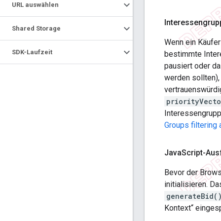
URL auswählen
Interessengrup
Shared Storage
Wenn ein Käufer 
SDK-Laufzeit
bestimmte Inter
pausiert oder d
werden sollten)
vertrauenswürdi
priorityVecto
Interessengrupp
Groups filtering 
Java
Script-Au
Bevor der Brow
initialisieren. 
generateBid(
Kontext“ einges