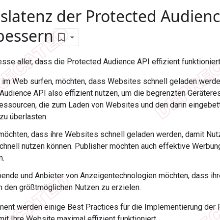
slatenz der Protected Audien
bessern
esse aller, dass die Protected Audience API effizient funktioniert
e im Web surfen, möchten, dass Websites schnell geladen werden
Audience API also effizient nutzen, um die begrenzten Geräter
ssourcen, die zum Laden von Websites und den darin eingebett
 zu überlasten.
möchten, dass ihre Websites schnell geladen werden, damit Nutze
chnell nutzen können. Publisher möchten auch effektive Werbun
n.
ende und Anbieter von Anzeigentechnologien möchten, dass ihre
 den größtmöglichen Nutzen zu erzielen.
ent werden einige Best Practices für die Implementierung der
it Ihre Website maximal effizient funktioniert.