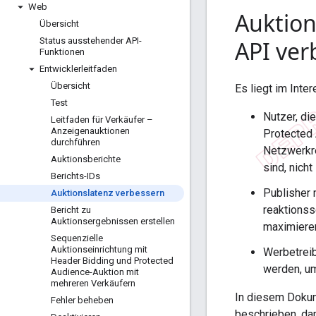
Web
Auktion
Übersicht
Status ausstehender API-
API ver
Funktionen
Entwicklerleitfaden
Übersicht
Es liegt im Inter
Test
Nutzer, di
Leitfaden für Verkäufer –
Anzeigenauktionen
Protected 
durchführen
Netzwerkre
Auktionsberichte
sind, nicht
Berichts-IDs
Publisher 
Auktionslatenz verbessern
reaktionss
Bericht zu
Auktionsergebnissen erstellen
maximiere
Sequenzielle
Auktionseinrichtung mit
Werbetreib
Header Bidding und Protected
werden, um
Audience-Auktion mit
mehreren Verkäufern
In diesem Dokum
Fehler beheben
beschrieben, dam