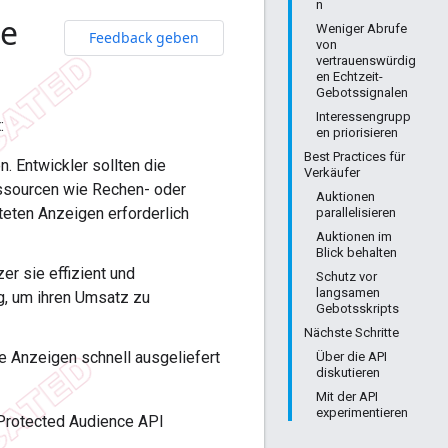
n
ce
Weniger Abrufe
Feedback geben
von
vertrauenswürdig
en Echtzeit-
Gebotssignalen
Interessengrupp
:
en priorisieren
Best Practices für
. Entwickler sollten die
Verkäufer
essourcen wie Rechen- oder
Auktionen
eten Anzeigen erforderlich
parallelisieren
Auktionen im
Blick behalten
r sie effizient und
Schutz vor
langsamen
g, um ihren Umsatz zu
Gebotsskripts
Nächste Schritte
 Anzeigen schnell ausgeliefert
Über die API
diskutieren
Mit der API
experimentieren
 Protected Audience API