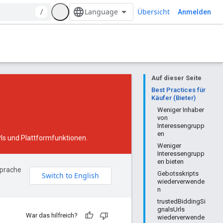
Übersicht
/
Anmelden
Auf dieser Seite
Best Practices für
Käufer (Bieter)
Weniger Inhaber
von
Interessengrupp
en
Is und Plattformfunktionen.
Weniger
Interessengrupp
en bieten
Sprache
Gebotsskripts
wiederverwende
n
trustedBiddingSi
gnalsUrls
War das hilfreich?
wiederverwende