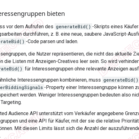
eressengruppen bieten
ss vor dem Aufrufen des
generateBid()
-Skripts eines Käufer
gsarbeiten durchführen, z. B. eine neue, saubere JavaScript-Au
erateBid()
-Code parsen und laden.
ssengruppen, die Nutzer repräsentieren, die nicht das aktuelle 
ten die Listen mit Anzeigen-Creatives leer sein. So wird verhinde
rateBid()
für Interessengruppen ohne relevante Anzeigen ausfü
ähnliche Interessengruppen kombinieren, muss
generateBid()
serBiddingSignals
-Property einer Interessengruppe können 
peichert werden. Weniger Interessengruppen bedeuten also nich
 Targeting.
ted Audience API unterstützt vom Verkäufer angegebene Grenzw
gruppen und eine API für Käufer, mit der sie die relative Prioritä
nnen. Mit diesen Limits lässt sich die Anzahl der auszuführend
.