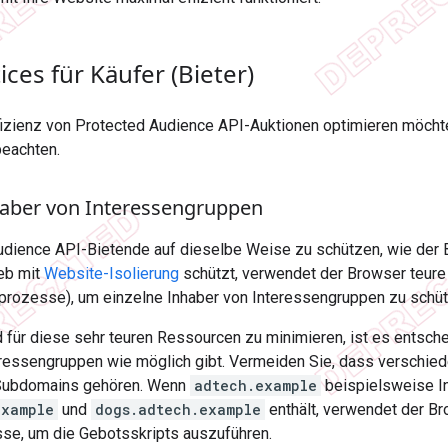
ices für Käufer (Bieter)
fizienz von Protected Audience API-Auktionen optimieren möchte
beachten.
aber von Interessengruppen
dience API-Bietende auf dieselbe Weise zu schützen, wie der
eb mit
Website-Isolierung
schützt, verwendet der Browser teure
rozesse), um einzelne Inhaber von Interessengruppen zu schüt
für diese sehr teuren Ressourcen zu minimieren, ist es entsch
eressengruppen wie möglich gibt. Vermeiden Sie, dass verschie
Subdomains gehören. Wenn
adtech.example
beispielsweise I
example
und
dogs.adtech.example
enthält, verwendet der B
se, um die Gebotsskripts auszuführen.