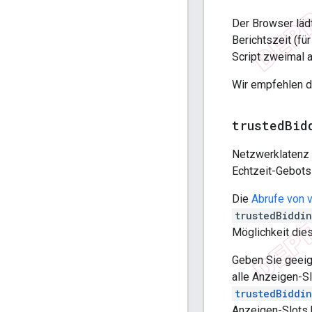
Der Browser läd
Berichtszeit (fü
Script zweimal a
Wir empfehlen da
trusted
Bid
Netzwerklatenz 
Echtzeit-Gebots
Die
Abrufe von 
trustedBiddi
Möglichkeit die
Geben Sie geei
alle Anzeigen-S
trustedBiddi
Anzeigen-Slots h