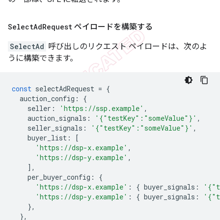
Select
Ad
Request
ペイロードを構築する
SelectAd
呼び出しのリクエスト ペイロードは、次のよ
うに構築できます。
const
selectAdRequest
=
{
auction_config
:
{
seller
:
'https://ssp.example'
,
auction_signals
:
'{"testKey":"someValue"}'
,
seller_signals
:
'{"testKey":"someValue"}'
,
buyer_list
:
[
'https://dsp-x.example'
,
'https://dsp-y.example'
,
],
per_buyer_config
:
{
'https://dsp-x.example'
:
{
buyer_signals
:
'{"t
'https://dsp-y.example'
:
{
buyer_signals
:
'{"t
},
},