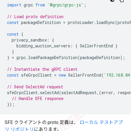
import
grpc
from
'@grpc/grpc-js'
;
// Load proto definition
const
packageDefinition
=
protoLoader
.
loadSync
(
proto
const
{
privacy_sandbox
:
{
bidding_auction_servers
:
{
SellerFrontEnd
}
}
}
=
grpc
.
loadPackageDefinition
(
packageDefinition
);
// Instantiate the gRPC client
const
sfeGrpcClient
=
new
SellerFrontEnd
(
'192.168.84
// Send SelectAd request
sfeGrpcClient
.
selectAd
(
selectAdRequest
,(
error
,
respo
// Handle SFE response
});
SFE クライアントの proto 定義は、
ローカル テストアプ
リ リポジトリ
にあります。