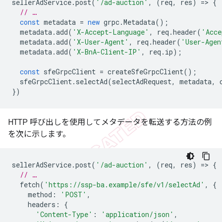
sellerAdService
.
post
(
'/ad-auction'
,
(
req
,
res
)
=
>
{
// …
const
metadata
=
new
grpc
.
Metadata
();
metadata
.
add
(
'X-Accept-Language'
,
req
.
header
(
'Acce
metadata
.
add
(
'X-User-Agent'
,
req
.
header
(
'User-Agen
metadata
.
add
(
'X-BnA-Client-IP'
,
req
.
ip
);
const
sfeGrpcClient
=
createSfeGrpcClient
();
sfeGrpcClient
.
selectAd
(
selectAdRequest
,
metadata
,
})
HTTP 呼び出しを使用してメタデータを転送する方法の例
を次に示します。
sellerAdService
.
post
(
'/ad-auction'
,
(
req
,
res
)
=
>
{
// …
fetch
(
'https://ssp-ba.example/sfe/v1/selectAd'
,
{
method
:
'POST'
,
headers
:
{
'Content-Type'
:
'application/json'
,