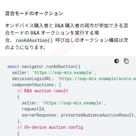
混合モードのオークション
オンデバイス購入者と B&A 購入者の両方が参加できる混
合モードの B&A オークションを実行する場
合、
runAdAuction()
呼び出しのオークション構成は次
のようになります。
await
navigator
.
runAdAuction
({
seller
:
'https://ssp-mix.example'
,
decisionLogicURL
:
'https://ssp-mix.example/score-
componentAuctions
:
[
// B&A auction result
{
seller
:
'https://ssp-mix.example'
,
requestId
,
serverResponse
:
protectedAudienceAuctionResult
},
// On-device auction config
{