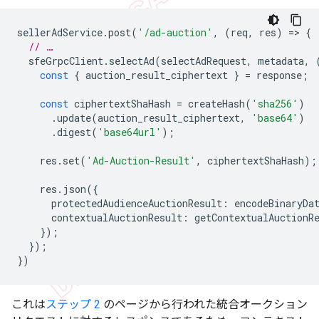
sellerAdService
.
post
(
'/ad-auction'
,
(
req
,
res
)
=
>
{
// …
sfeGrpcClient
.
selectAd
(
selectAdRequest
,
metadata
,
const
{
auction_result_ciphertext
}
=
response
;
const
ciphertextShaHash
=
createHash
(
'sha256'
)
.
update
(
auction_result_ciphertext
,
'base64'
)
.
digest
(
'base64url'
);
res
.
set
(
'Ad-Auction-Result'
,
ciphertextShaHash
);
res
.
json
({
protectedAudienceAuctionResult
:
encodeBinaryDa
contextualAuctionResult
:
getContextualAuctionR
});
});
})
これは
ステップ 2
のページから行われた統合オークション