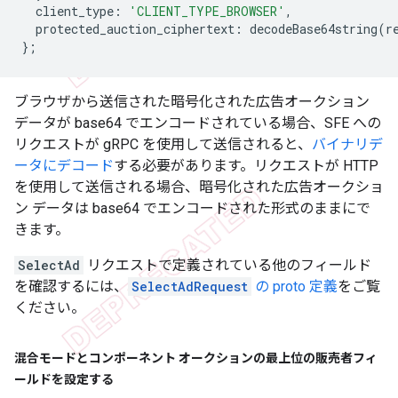
client_type
:
'CLIENT_TYPE_BROWSER'
,
protected_auction_ciphertext
:
decodeBase64string
(
r
};
ブラウザから送信された暗号化された広告オークション
データが base64 でエンコードされている場合、SFE への
リクエストが gRPC を使用して送信されると、
バイナリデ
ータにデコード
する必要があります。リクエストが HTTP
を使用して送信される場合、暗号化された広告オークショ
ン データは base64 でエンコードされた形式のままにで
きます。
SelectAd
リクエストで定義されている他のフィールド
を確認するには、
SelectAdRequest
の proto 定義
をご覧
ください。
混合モードとコンポーネント オークションの最上位の販売者フィ
ールドを設定する