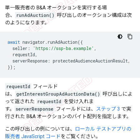
単一販売者の B&A オークションを実行する場
合、
runAdAuction()
呼び出しのオークション構成は次
のようになります。
await
navigator
.
runAdAuction
({
seller
:
'https://ssp-ba.example'
,
requestId
,
serverResponse
:
protectedAudienceAuctionResult
,
});
requestId
フィールド
は、
getInterestGroupAdAuctionData()
呼び出しによ
って返された
requestId
を受け入れま
す。
serverResponse
フィールドには、
ステップ 3
で実
行された B&A オークションのバイト配列を指定します。
この呼び出しの例については、
ローカル テストアプリの
販売者 JavaScript コード
をご覧ください。