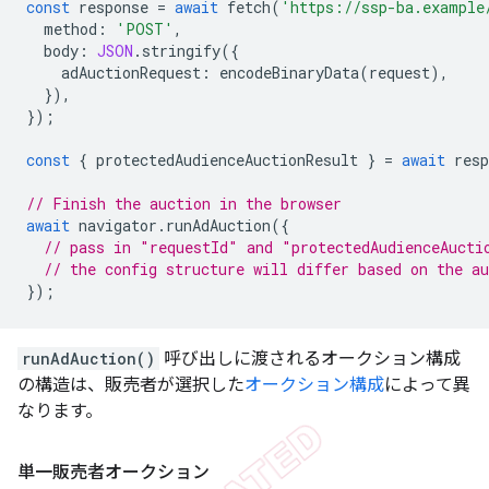
const
response
=
await
fetch
(
'https://ssp-ba.example
method
:
'POST'
,
body
:
JSON
.
stringify
({
adAuctionRequest
:
encodeBinaryData
(
request
),
}),
});
const
{
protectedAudienceAuctionResult
}
=
await
resp
// Finish the auction in the browser
await
navigator
.
runAdAuction
({
// pass in "requestId" and "protectedAudienceAucti
// the config structure will differ based on the au
});
runAdAuction()
呼び出しに渡されるオークション構成
の構造は、販売者が選択した
オークション構成
によって異
なります。
単一販売者オークション