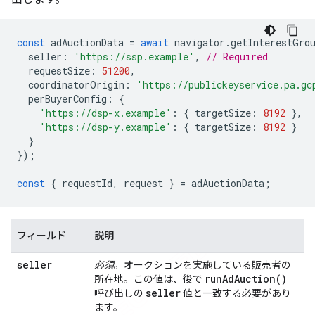
const
adAuctionData
=
await
navigator
.
getInterestGro
seller
:
'https://ssp.example'
,
// Required
requestSize
:
51200
,
coordinatorOrigin
:
'https://publickeyservice.pa.gc
perBuyerConfig
:
{
'https://dsp-x.example'
:
{
targetSize
:
8192
},
'https://dsp-y.example'
:
{
targetSize
:
8192
}
}
});
const
{
requestId
,
request
}
=
adAuctionData
;
フィールド
説明
seller
必須
。オークションを実施している販売者の
run
Ad
Auction(
)
所在地。この値は、後で
seller
呼び出しの
値と一致する必要があり
ます。