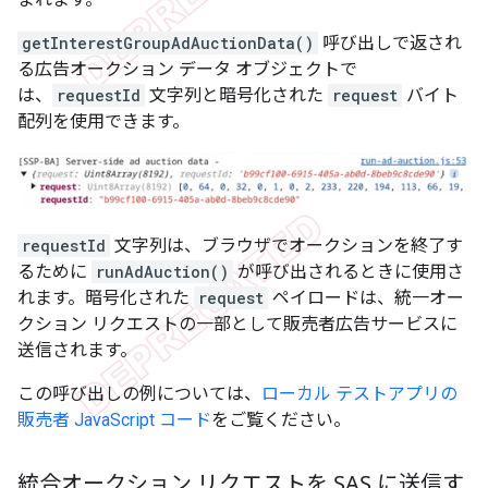
getInterestGroupAdAuctionData()
呼び出しで返され
る広告オークション データ オブジェクトで
は、
requestId
文字列と暗号化された
request
バイト
配列を使用できます。
requestId
文字列は、ブラウザでオークションを終了す
るために
runAdAuction()
が呼び出されるときに使用さ
れます。暗号化された
request
ペイロードは、統一オー
クション リクエストの一部として販売者広告サービスに
送信されます。
この呼び出しの例については、
ローカル テストアプリの
販売者 JavaScript コード
をご覧ください。
統合オークション リクエストを SAS に送信す