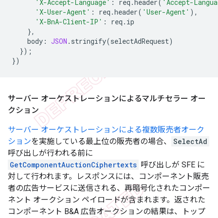
'X-Accept-Language'
:
req
.
header
(
'Accept-Langua
'X-User-Agent'
:
req
.
header
(
'User-Agent'
),
'X-BnA-Client-IP'
:
req
.
ip
},
body
:
JSON
.
stringify
(
selectAdRequest
)
});
})
サーバー オーケストレーションによるマルチセラー オー
クション
サーバー オーケストレーションによる複数販売者オーク
ション
を実施している最上位の販売者の場合、
SelectAd
呼び出しが行われる前に
GetComponentAuctionCiphertexts
呼び出しが SFE に
対して行われます。レスポンスには、コンポーネント販売
者の広告サービスに送信される、再暗号化されたコンポー
ネント オークション ペイロードが含まれます。返された
コンポーネント B&A 広告オークションの結果は、トップ