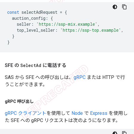
const
selectAdRequest
=
{
auction_config
:
{
seller
:
'https://ssp-mix.example'
,
top_level_seller
:
'https://ssp-top.example'
,
}
}
SFE の
Select
Ad
に電話する
SAS から SFE への呼び出しは、
gRPC
または HTTP で行
うことができます。
g
RPC 呼び出し
gRPC クライアント
を使用して
Node
で
Express
を使用し
た SFE への gRPC リクエストは次のようになります。