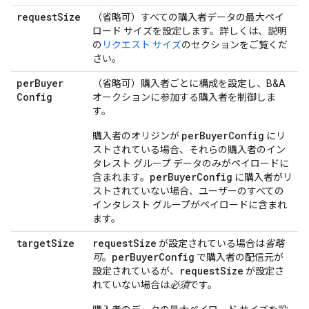
request
Size
（省略可）
すべての購入者データの最大ペイ
ロード サイズを設定します。詳しくは、説明
の
リクエスト サイズ
のセクションをご覧くだ
さい。
per
Buyer
（省略可）
購入者ごとに構成を設定し、B&A
Config
オークションに参加する購入者を制御しま
す。
perBuyerConfig
購入者のオリジンが
にリ
ストされている場合、それらの購入者のイン
タレスト グループ データのみがペイロードに
perBuyerConfig
含まれます。
に購入者がリ
ストされていない場合、ユーザーのすべての
インタレスト グループがペイロードに含まれ
ます。
target
Size
request
Size
が設定されている場合は
省略
per
Buyer
Config
可
。
で購入者の配信元が
request
Size
設定されているが、
が設定さ
れていない場合は
必須
です。