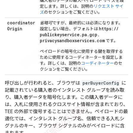
購入者のデータの最大ペイロード サイズを設
定します。詳しくは、説明の
リクエスト サイ
ズ
のセクションをご覧ください。
coordinator
省略可
ですが、最終的には必須になります。
Origin
https:
/
/
設定しない場合、デフォルトは
publickeyservice
.
pa
.
gcp
.
privacysandboxservices
.
com
です。
ペイロードの暗号化に使用する鍵を取得する
ために使用するコーディネーターを設定しま
す。詳しくは、説明の
コーディネーター
のセ
クションをご覧ください。
呼び出しが行われると、ブラウザは
perBuyerConfig
に
記載されている購入者のインタレスト グループを読み取
り、購入者データを暗号化します。この購入者データに
は、入札に使用されるクロスサイト情報が含まれており、
TEE の外部で復号することはできません。ペイロードの最
適化では、インタレスト グループ名、信頼できる入札シ
グナルのキー、ブラウザ シグナルのみがペイロードに含
まれます。