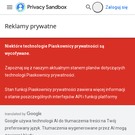
Zaloguj się
Reklamy prywatne
Niektóre technologie Piaskownicy prywatności są
wycofywane.
Zapoznaj się z naszym
aktualnym stanem planów dotyczących
technologii Piaskownicy prywatności
.
Stan funkcji Piaskownicy prywatności
zawiera więcej informacji
o stanie poszczególnych interfejsów API i funkcji platformy.
Google używa technologii AI do tłumaczenia treści na Twój
preferowany język. Tłumaczenia wygenerowane przez AI mogą