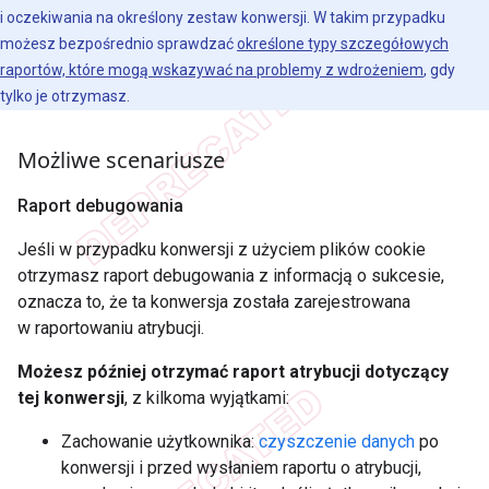
i oczekiwania na określony zestaw konwersji. W takim przypadku
możesz bezpośrednio sprawdzać
określone typy szczegółowych
raportów, które mogą wskazywać na problemy z wdrożeniem
, gdy
tylko je otrzymasz.
Możliwe scenariusze
Raport debugowania
Jeśli w przypadku konwersji z użyciem plików cookie
otrzymasz raport debugowania z informacją o sukcesie,
oznacza to, że ta konwersja została zarejestrowana
w raportowaniu atrybucji.
Możesz później otrzymać raport atrybucji dotyczący
tej konwersji
, z kilkoma wyjątkami:
Zachowanie użytkownika:
czyszczenie danych
po
konwersji i przed wysłaniem raportu o atrybucji,