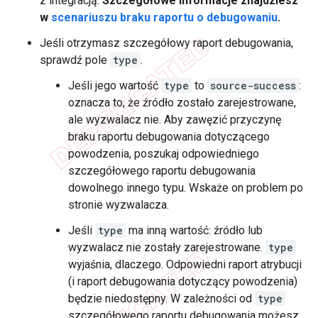
z integracją.
Szczegółowe informacje znajdziesz
w
scenariuszu braku raportu o debugowaniu
.
Jeśli otrzymasz szczegółowy raport debugowania,
sprawdź pole
type
.
Jeśli jego wartość
type
to
source-success
:
oznacza to, że źródło zostało zarejestrowane,
ale wyzwalacz nie. Aby zawęzić przyczynę
braku raportu debugowania dotyczącego
powodzenia, poszukaj odpowiedniego
szczegółowego raportu debugowania
dowolnego innego typu. Wskaże on problem po
stronie wyzwalacza.
Jeśli
type
ma inną wartość: źródło lub
wyzwalacz nie zostały zarejestrowane.
type
wyjaśnia, dlaczego. Odpowiedni raport atrybucji
(i raport debugowania dotyczący powodzenia)
będzie niedostępny. W zależności od
type
szczegółowego raportu debugowania możesz