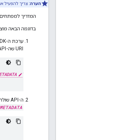
הערה:
צריך להפעיל א
המדריך למפתחים 
בדוגמה הבאה מוצג
URI שה-API צריך לשלוח אליו קריאה:
ETADATA
"),

ה-API שולח בקשה אל
METADATA