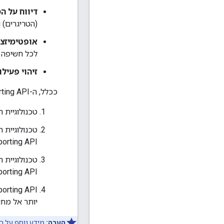
דיווח על ה
(הטריגרים) 
אופטימיזצי
לכל חשיפה ש
זיהוי פעילו
ככלל, ה-Attribution Reporting API פועל באופן הבא, שמתואר בפירוט רב יותר בחלקים הבאים של המאמר הזה:
טכנולוגיית 
טכנולוגיית 
orting API.
טכנולוגיית 
porting API.
יותר אל מח
הערה:
מידע נוסף על ה