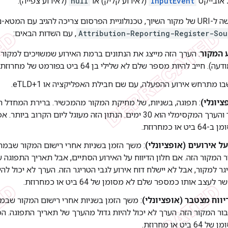
אובייקט
InputEvent
(לאירוע קליק) או
null
(לאירוע צפייה).
כש-API שולח בקשה ל-URI של מקור השיוך, טכנולוגיית הפרסום צריכה להגיב ע
Attribution-Reporting-Register-Sou
, עם השדות הבאים:
 המקור
: הערך הזה מייצג את הנתונים ברמת האירוע שמשויכים למקור 
. חייב להיות מספר שלם לא שלילי בן 64 ביט בפורמט של מחרוזת.
בו מתרחש אירוע ההפעלה, עם שם חבילת האפליקציה או eTLD+1.
ציונלי)
הוא יום אחד והערך המקסימלי הוא 30 ימים. הנתון הזה מעוגל ליו
או כמחרוזת.
על אירועים (אופציונלי)
: משך הזמן בשניות אחרי רישום המקור שבמהל
ר המקור הזה. אם חלון הדיווח על האירוע הסתיים, אבל תאריך התפוגה עד
ר למקור, אבל לא יישלח דוח אירוע לגבי הטריגר הזה. הערך לא יכול לה
עצב אותו כמספר שלם לא מסומן של 64 ביט או כמחרוזת.
יווח מצטבר (אופציונלי)
: משך הזמן בשניות אחרי רישום המקור שבמה
ר המקור הזה. הערך לא יכול להיות גדול מהערך של תאריך התפוגה. ה
יט או מחרוזת.