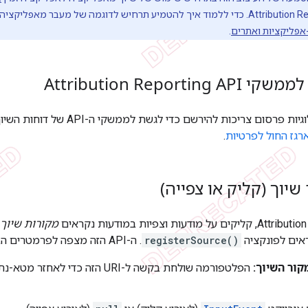
אפליקציות ואתרים
.
Attribution Reporti
ריכות להירשם כדי לגשת לממשקי ה-API של דוחות השיוך. מידע נוסף זמין במאמר בנושא
גז החול לפרטיות
.
שיוך (קליק או צפייה)
מקורות שיוך
ראים לפונקציה
registerSource()
. ה-API הזה מצפה לפרמטרים הבאים:
הפלטפורמה שולחת בקשה ל-URI הזה כדי