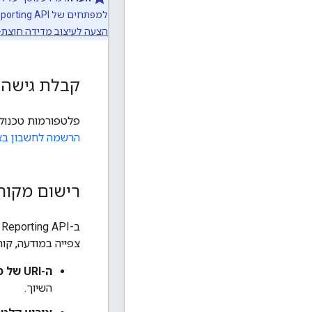
למפתחים של Attribution Reporting API. כדי ללמוד איך להטמיע תרחיש לדוגמה של מעבר מאפליקציה לאתר או מאתר לאפליקציה, אפשר לקרוא את
הצעה לעיצוב מדידה חוצת-
קבלת גישה לממשקי ng API
פלטפורמות טכנולוגיות פרסום צ
הרשמה לחשבון באר
רישום מקור 
ב-Attribution Reporting API, קליקים על מודעות וצפיות במודעות נקראים
צפייה במודעה, קו
ה-URI של מקור השיוך:
השיוך.