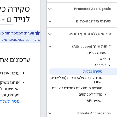
Protected App Signals
לנייד
שירותי בידינג ומכרזים
הערה:
פריימים ללא שיתוף נתונים
שיעזרו לנו במאמצים האלה.
דוחות שיוך (Attribution)
סקירה כללית
עדכונים אחר
Web
Android
סקירה כללית
עדכנו את ר
מדידה חוצת-פלטפורמות (אפליקציה
ואתר)
אנחנו משיק
ספריית סימולציות למדידת ביצועים
מדריך למפתחים
פעמים, וכך 
הפניית API
נוסף ולשלוח
Private Aggregation