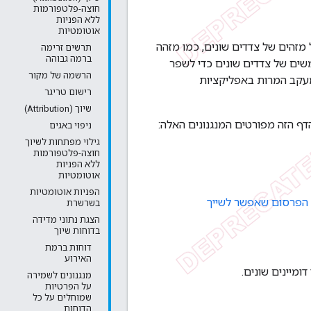
חוצה-פלטפורמות
ללא הפניות
אוטומטיות
ובל להסתמך על מזהים של צדדים שונים, כמו מזהה
תרשים זרימה
ברמה גבוהה
מכות על מזהי משתמשים של צדדים שונים כדי לשפר
הרשמה של מקור
ים, ולספק תמיכה בתרחישי שימוש עיקריים בשיוך (Attribution) ובמעקב המרות באפליקציות
רישום טריגר
שיוך (Attribution)
ניפוי באגים
גילוי מפתחות לשיוך
חוצה-פלטפורמות
ללא הפניות
אוטומטיות
הפניות אוטומטיות
 הפרסום שאפשר לשייך
בשרשרת
הצגת נתוני מדידה
בדוחות שיוך
דוחות ברמת
האירוע
ומיינים שונים.
מנגנונים לשמירה
על הפרטיות
שמוחלים על כל
הדוחות