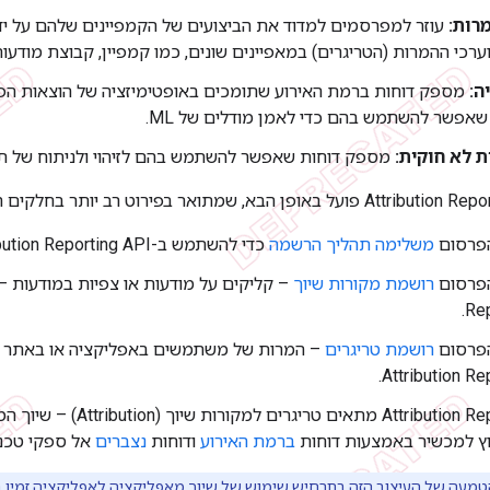
מרות:
עוזר למפרסמים למדוד את הביצועים של הקמפיינים שלהם על ידי
וערכי ההמרות (הטריגרים) במאפיינים שונים, כמו קמפיין, קבוצת מודעות
ה:
מספק דוחות ברמת האירוע שתומכים באופטימיזציה של הוצאות הפר
אפשר להשתמש בהם כדי לאמן מודלים של ML.
ת לא חוקית:
מספק דוחות שאפשר להשתמש בהם לזיהוי ולניתוח של תנו
הפרסום
משלימה תהליך הרשמה
כדי להשתמש ב-Attribution Reporting API.
הפרסום
רושמת מקורות שיוך
Rep
הפרסום
רושמת טריגרים
– המרות של משתמשים באפליקציה או באתר
Attribution Re
‫Attribution Reporting API מתא
וץ למכשיר באמצעות דוחות
ברמת האירוע
ודוחות
נצברים
אל ספקי טכנול
טמעה של העיצוב הזה בתרחיש שימוש של שיוך מאפליקציה לאפליקציה זמין
ב