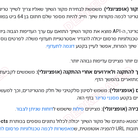
ור (אופציונלי)
: משמשת לבחירת מקור השיוך שאליו צריך לשייך טרי
ר לכמה מקורות שיוך. חייב להיות מספר שלם חתום בן 64 ביט בפורמט מחרוזת.
כשמתקבל טריגר, ה-API מוצא את מקור השיוך התואם עם ערך העדיפות הגבו
נולוגיות פרסום יכולה להגדיר אסטרטגיית תעדוף משלה. לפרטים נו
שיוך המרות, אפשר לעיין בקטע
דוגמה לתעדוף
.
 יותר מציינים עדיפות גבוהה יותר.
ך להתקנה ולאירועים אחרי ההתקנה (אופציונלי):
משמשים לקביעת ש
מתוארים בהמשך הדף.
ם (אופציונלי):
משמש לסינון סלקטיבי של חלק מהטריגרים, וכך למעש
נים בקטע
מסנני טריגר
בדף הזה.
רה (אופציונלי):
מציינים
פילוח
שישמש ל
דוחות שניתן לצבור
.
המטא-נתונים של מקור השיוך יכולה לכלול נתונים נוספים בכותרת
ects
אוטומטית, ש
מאפשרות לכמה טכנולוגיות פרסום ל