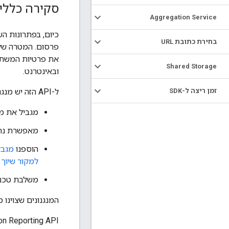
סקירה כללי
Aggregation Service
בחירת כתובת URL
Shared Storage
ובאינטרנט.
זמן ריצה ל-SDK
ל-API הזה יש מנגנונים מבניים שמספקים מסגרת לשיפור הפרטיות. בחלקים הבאים של הדף הזה מפורטים המנגנונים האלה:
מגביל את מ
מאפשרת נתונ
הוספנו
מגבל
למקור שיוך 
משלבת טכני
המנגנונים שצוינו 
‫Attribution Reporting API תומך בתרח