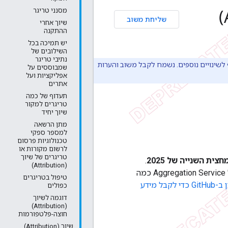
סקירה כללית על דוחות השיוך (Attribution)
מסנני טריגר
שליחת משוב
שיוך אחרי
ההתקנה
יש תמיכה בכל
השילובים של
נתיבי טריגר
העיצוב הנוכחיות של ארגז החול לפרטיות ב-Android, והוא כפוף לשינויים נוספים. נשמח לקבל משוב והערות
שמבוססים על
אפליקציות ועל
אתרים
תעדוף של כמה
טריגרים למקור
שיוך יחיד
מתן הרשאה
למספר ספקי
טכנולוגיות פרסום
לרשום מקורות או
טריגרים של שיוך
חצית השנייה של 2025
.
(Attribution)
האפשרות לשלוח שוב שאילתה מאפשרת לספקי טכנולוגיות פרסום לעבד דוחות של Aggregation Service כמה
טיפול בטריגרים
כאן אפשר להצטרף לדיון ב-GitHub כדי לקבל מידע
כפולים
דוגמה לשיוך
(Attribution)
חוצה-פלטפורמות
שיוך (Attribution)