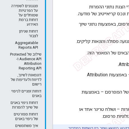
מנגנונים לשמירה
 הצגת נתוני ההמרות
על הפרטיות
 ונכס קריאייטיב של מודעה.
שמוחלים על
דוחות ברמת
סום, באמצעות נתוני שיוך
האירוע
דוחות שניתן
לצבור
עה פסולה והונאות קליקים.
Aggregatable
Reports API
שילוב של Protected
Audience API ו-
Attribution
Reporting API
– קליקים על מודעות או צפיות במודעות – באמצעות Attribution
דוגמאות לשיוך,
לדיווח ולעדיפות של
רישום
דוחות זמניים לניפוי
 של המפרסם – באמצעות
באגים
דוחות ניפוי באגים
של שיוך להמרות
ים טריגרים למקורות שיוך (Attribution) – שיוך המרות – ושולח טריגר אחד או
דוחות מפורטים
וגיות פרסום.
של ניפוי באגים
איך משתמשים
קטע בנושא שיוך בין רשתות
במדריך