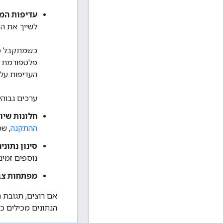
עדיפות המק
לשייך את הטריג
פלטפורמת טכ
העדיפות על 
ערכים גבוהים
חלונות שיו
ההתקנה
, ש
סינון נתוני
נוספים זמי
מפתחות צבי
אם רוצים, תגובת 
הנתונים מכילים כתובות URL להפניה 