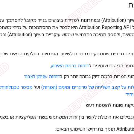
ת
כיום, בפתרונות השיוך (Attribution) ובפתרונות למדידת ביצועים בנייד מק
פרסום. המטרה של Attribution Reporting API היא לבטל את ההסת
את פרטיות המשתמש
ספר הביטים שזמינים ל
דוחות ברמת האירוע
י המרות ברמת דיוק גבוהה יותר רק ב
דוחות שניתן לצבור
ות על קצב השליחה של טריגרים זמינים (המרות)
ועל
מספר טכנולוגיות
יחיד
קות שונות להוספת רעש
מגבילים את היכולת לקשר בין זהות המשתמש בשתי אפליקציות או בשני ד
ישי השימוש הבאים: