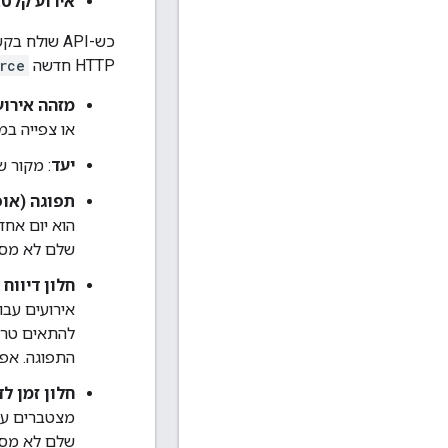
אירוע קלט:
HTTP חדשה
rce
מזהה אירוע
או צפייה במודעה)
יעד
: מקור ש
תפוגה (אופ
שלם לא מסומן ב-64 ביט 
חלון דיווח 
אירועים עבו
להתאים טריג
התפוגה. אפשר ל
חלון זמן לד
מצטברים עבו
שלם לא מסומן של 64 ב