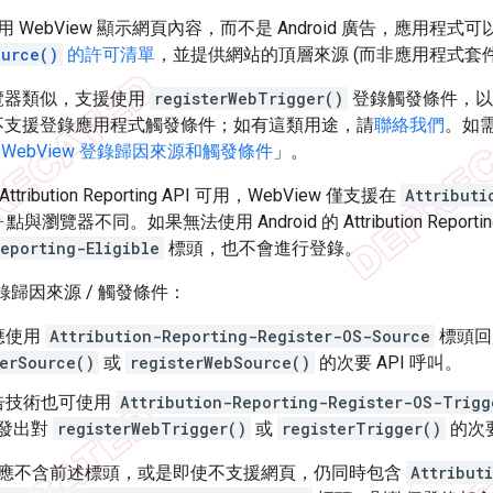
WebView 顯示網頁內容，而不是 Android 廣告，應用程式可
ource()
的許可清單
，並提供網站的頂層來源 (而非應用程式套
與瀏覽器類似，支援使用
registerWebTrigger()
登錄觸發條件，以
w 不支援登錄應用程式觸發條件；如有這類用途，請
聯絡我們
。如需
 WebView 登錄歸因來源和觸發條件
」。
 Attribution Reporting API 可用，WebView 僅支援在
Attributi
與瀏覽器不同。如果無法使用 Android 的 Attribution Reporti
eporting-Eligible
標頭，也不會進行登錄。
登錄歸因來源 / 觸發條件：
應使用
Attribution-Reporting-Register-OS-Source
標頭回應
terSource()
或
registerWebSource()
的次要 API 呼叫。
告技術也可使用
Attribution-Reporting-Register-OS-Trigg
w 發出對
registerWebTrigger()
或
registerTrigger()
的次要
應不含前述標頭，或是即使不支援網頁，仍同時包含
Attribut