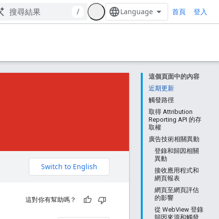
首頁
/
登入
這個頁面中的內容
近期更新
觸發路徑
取得 Attribution
Reporting API 的存
取權
廣告技術相關異動
登錄和歸因相關
異動
。
接收應用程式和
網頁報表
網頁至網頁評估
的影響
這對你有幫助嗎？
從 WebView 登錄
歸因來源和觸發