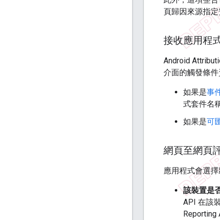
頁歸因來源指定
接收應用程
Android At
介面的觸發條件
如果是
事
式套件名稱
如果是
可
網頁至網頁
應用程式會選擇將登
該裝置是否支援
API 在
Reporting