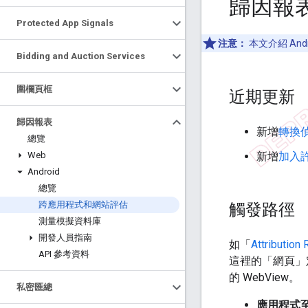
歸因報
Protected App Signals
注意：
本文介紹 An
Bidding and Auction Services
圍欄頁框
近期更新
歸因報表
新增
轉換
總覽
Web
新增
加入
Android
總覽
觸發路徑
跨應用程式和網站評估
測量模擬資料庫
開發人員指南
如「
Attributio
API 參考資料
這裡的「網頁」
的 WebView。
私密匯總
應用程式