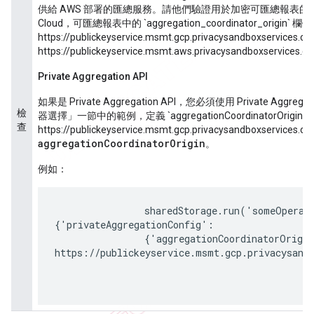
供給 AWS 部署的匯總服務。請他們驗證用於加密可匯總報表的公開
Cloud，可匯總報表中的 `aggregation_coordinator_origin` 
https://publickeyservice.msmt.gcp.privacysandboxser
https://publickeyservice.msmt.aws.privacysandboxservices.
Private Aggregation API
如果是 Private Aggregation API，您必須使用 Private Aggr
檢
器選擇」一節中的範例，定義 `aggregationCoordinatorOrigin
查
https://publickeyservice.msmt.gcp.privacysandboxservices
aggregationCoordinatorOrigin
。
例如：
                sharedStorage.run('someOperation', 
{'privateAggregationConfig':

                {'aggregationCoordinatorOrigin': ' 
https://publickeyservice.msmt.gcp.privacysandb