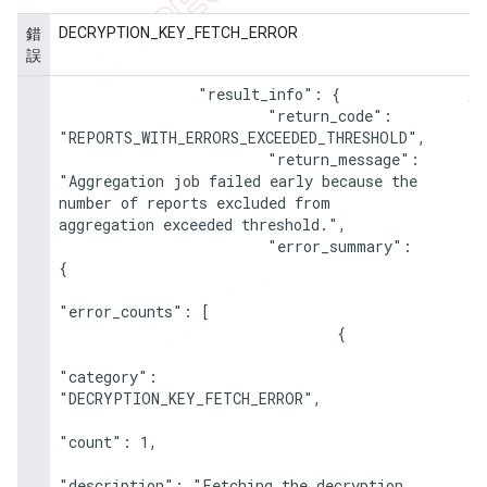
DECRYPTION_KEY_FETCH_ERROR
錯
誤
                "result_info": {

                        "return_code": 
"REPORTS_WITH_ERRORS_EXCEEDED_THRESHOLD",

                        "return_message": 
"Aggregation job failed early because the 
number of reports excluded from 
aggregation exceeded threshold.",

                        "error_summary": 
{

"error_counts": [

                                {

"category": 
"DECRYPTION_KEY_FETCH_ERROR",

"count": 1,

"description": "Fetching the decryption 