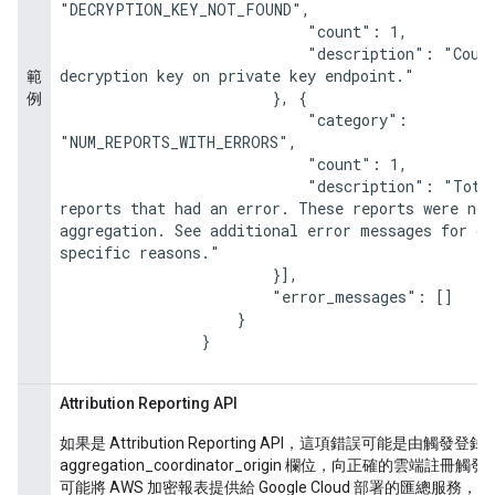
"DECRYPTION_KEY_NOT_FOUND",

                            "count": 1,

                            "description": "Could not find 
decryption key on private key endpoint."

範
                        }, {

例
                            "category": 
"NUM_REPORTS_WITH_ERRORS",

                            "count": 1,

                            "description": "Total number of 
reports that had an error. These reports were not
aggregation. See additional error messages for det
specific reasons."

                        }],

                        "error_messages": []

                    }

                }

Attribution Reporting API
如果是 Attribution Reporting API，這項錯誤可能是由
aggregation_coordinator_origin 欄位，向正確的雲端註冊觸
可能將 AWS 加密報表提供給 Google Cloud 部署的匯總服務，或將 