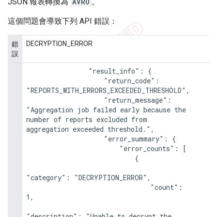
JSON 報表轉換為
AVRO
。
這個問題會導致下列 API 錯誤：
DECRYPTION_ERROR
錯
誤
                "result_info": {

                    "return_code": 
"REPORTS_WITH_ERRORS_EXCEEDED_THRESHOLD",

                    "return_message": 
"Aggregation job failed early because the 
number of reports excluded from 
aggregation exceeded threshold.",

                    "error_summary": {

                        "error_counts": [

                            {

"category": "DECRYPTION_ERROR",

                                "count": 
1,

"description": "Unable to decrypt the 