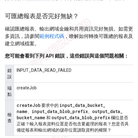
可匯總報表是否完好無缺？
確認匯總報表、輸出網域金鑰和共用資訊完好無損。如需更
多資訊，請參閱
範例程式碼
，瞭解如何轉換可匯總的報表及
建立網域檔案。
您可能會看到下列 API 錯誤，這些錯誤與這個問題相關：
INPUT_DATA_READ_FAILED
錯
誤
createJob
端
點
create
Job
input
_
data
_
bucket
_
要求中的
name
input
_
data
_
blob
_
prefix
output
_
data
_
、
、
檢
bucket
_
name
output
_
data
_
blob
_
prefix
和
欄位是否
查
正確？輸入報表資料位置是否包含要處理的報表？您是否具
備從報表和輸出網域的儲存位置讀取資料的權限？