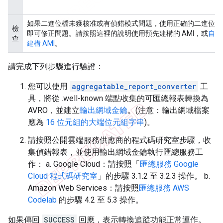
如果二進位檔未獲核准或有偵錯模式問題，使用正確的二進位檔
檢
即可修正問題。請按照這裡的說明使用預先建構的 AMI，或
自行
查
建構 AMI
。
請完成下列步驟進行驗證：
您可以使用
aggregatable_report_converter
工
具，將從 .well-known 端點收集的可匯總報表轉換為
AVRO，並建立
輸出網域金鑰
。(注意：輸出網域檔案
應為
16 位元組的大端位元組字串
)。
請按照公開雲端服務供應商的程式碼研究室步驟，收
集偵錯報表，並使用輸出網域金鑰執行匯總服務工
作： a. Google Cloud：請按照「
匯總服務 Google
Cloud 程式碼研究室
」的步驟 3.1.2 至 3.2.3 操作。 b.
Amazon Web Services：請按照
匯總服務 AWS
Codelab
的步驟 4.2 至 5.3 操作。
如果傳回
SUCCESS
回應，表示轉換追蹤功能正常運作。