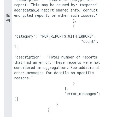
report. This may be caused by: tampered 
aggregatable report shared info, corrupt 
encrypted report, or other such issues."

範
                            },

例
                            {

"category": "NUM_REPORTS_WITH_ERRORS",

                                "count": 
1,

"description": "Total number of reports 
that had an error. These reports were not 
considered in aggregation. See additional 
error messages for details on specific 
reasons."

                            }

                        ],

                        "error_messages": 
[]

                    }

                }
