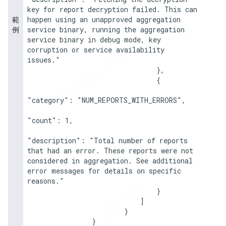
key for report decryption failed. This can 
happen using an unapproved aggregation 
範
service binary, running the aggregation 
例
service binary in debug mode, key 
corruption or service availability 
issues."

                                },

                                {

"category": "NUM_REPORTS_WITH_ERRORS",

"count": 1,

"description": "Total number of reports 
that had an error. These reports were not 
considered in aggregation. See additional 
error messages for details on specific 
reasons."

                                }

                            ]

                        }

                }
