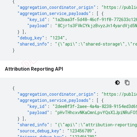
{
"aggregation_coordinator_origin"
:
"https://publi
"aggregation_service_payloads"
:
[
{
"key_id"
:
"1a2baa3f-5d48-46cf-91f0-772633c12
"payload"
:
"8Cjr1s3FVkCYkjzBvyzJn14yardVjd5N
}
],
"debug_key"
:
"1234"
,
"shared_info"
:
"{\"api\":\"shared-storage\",\"re
}
Attribution Reporting API
{
"aggregation_coordinator_origin"
:
"https://publi
"aggregation_service_payloads"
:
[
{
"key_id"
:
"2dee0f3f-2aee-4a4a-8238-9154ed3d6
"payload"
:
"pHvTHhcxvNKaCmnLpvYQsXlJpiNRuFO
}
],
"shared_info"
:
"{\"api\":\"attribution-reporting
"source_debug_key"
:
"123456789"
,
"trigger_debug_key"
:
"123456789"