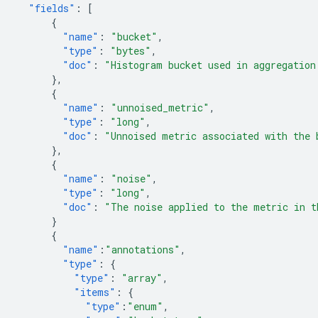
"fields"
:
[
{
"name"
:
"bucket"
,
"type"
:
"bytes"
,
"doc"
:
"Histogram bucket used in aggregation
},
{
"name"
:
"unnoised_metric"
,
"type"
:
"long"
,
"doc"
:
"Unnoised metric associated with the 
},
{
"name"
:
"noise"
,
"type"
:
"long"
,
"doc"
:
"The noise applied to the metric in t
}
{
"name"
:
"annotations"
,
"type"
:
{
"type"
:
"array"
,
"items"
:
{
"type"
:
"enum"
,