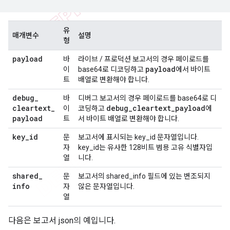
유
매개변수
설명
형
payload
바
라이브 / 프로덕션 보고서의 경우 페이로드를
payload
이
base64로 디코딩하고
에서 바이트
트
배열로 변환해야 합니다.
debug
_
바
디버그 보고서의 경우 페이로드를 base64로 디
cleartext
_
debug
_
cleartext
_
payload
이
코딩하고
에
payload
트
서 바이트 배열로 변환해야 합니다.
key
_
id
문
보고서에 표시되는 key_id 문자열입니다.
자
key_id는 유사한 128비트 범용 고유 식별자입
열
니다.
shared
_
문
보고서의 shared_info 필드에 있는 변조되지
info
자
않은 문자열입니다.
열
다음은 보고서 json의 예입니다.