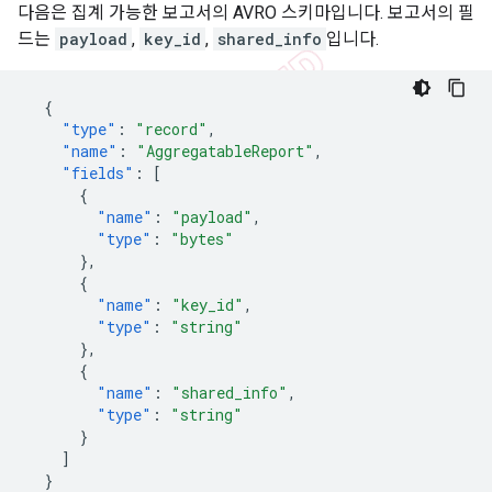
다음은 집계 가능한 보고서의 AVRO 스키마입니다. 보고서의 필
드는
payload
,
key_id
,
shared_info
입니다.
{
"type"
:
"record"
,
"name"
:
"AggregatableReport"
,
"fields"
:
[
{
"name"
:
"payload"
,
"type"
:
"bytes"
},
{
"name"
:
"key_id"
,
"type"
:
"string"
},
{
"name"
:
"shared_info"
,
"type"
:
"string"
}
]
}