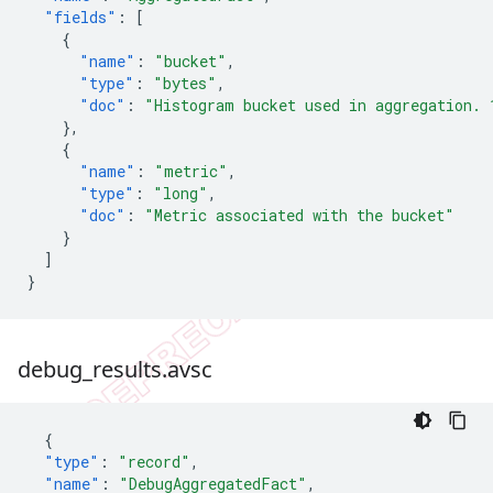
"fields"
:
[
{
"name"
:
"bucket"
,
"type"
:
"bytes"
,
"doc"
:
"Histogram bucket used in aggregation. 
},
{
"name"
:
"metric"
,
"type"
:
"long"
,
"doc"
:
"Metric associated with the bucket"
}
]
}
debug
_
results
.
avsc
{
"type"
:
"record"
,
"name"
:
"DebugAggregatedFact"
,