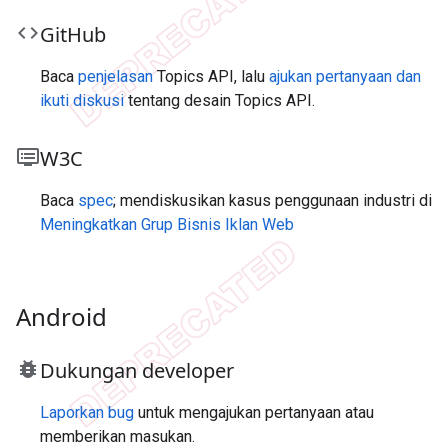
code
Git
Hub
Baca
penjelasan
Topics API, lalu
ajukan pertanyaan dan
ikuti diskusi
tentang desain Topics API.
dvr
W3C
Baca
spec
; mendiskusikan kasus penggunaan industri di
Meningkatkan Grup Bisnis Iklan Web
Android
bug_report
Dukungan developer
Laporkan bug
untuk mengajukan pertanyaan atau
memberikan masukan.