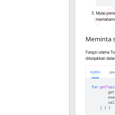
Mulai pene
memahami c
Meminta s
Fungsi utama T
ditunjukkan dala
Kotlin
Jav
fun
getTopi
get
exe
cal
)
{
}