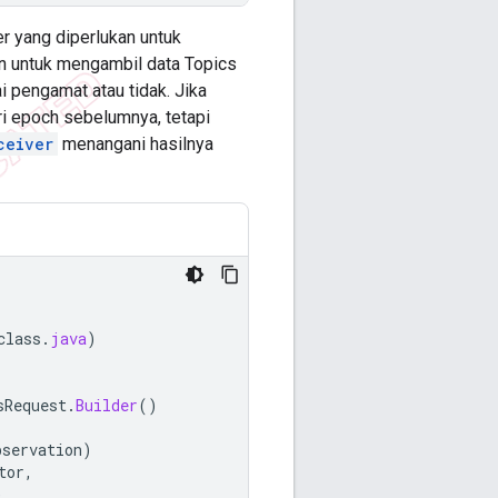
r yang diperlukan untuk
n untuk mengambil data Topics
 pengamat atau tidak. Jika
i epoch sebelumnya, tetapi
ceiver
menangani hasilnya
class
.
java
)
sRequest
.
Builder
()
bservation
)
tor
,
)