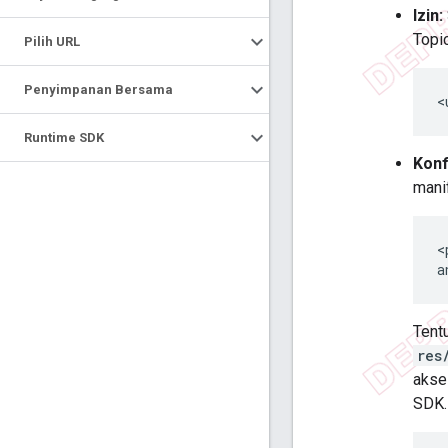
Izin:
Topi
Pilih URL
Penyimpanan Bersama
<
Runtime SDK
Konf
mani
<
a
Tent
res
akse
SDK. 