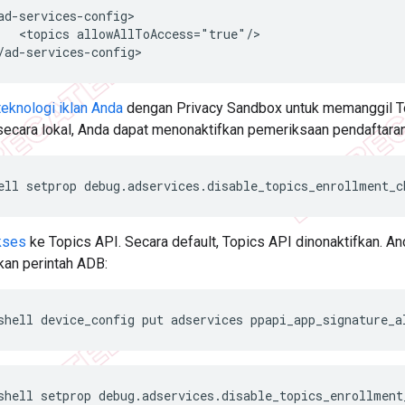
<topics
allowAllToAccess="true"/>

teknologi iklan Anda
dengan Privacy Sandbox untuk memanggil To
secara lokal, Anda dapat menonaktifkan pemeriksaan pendaftaran
ell
setprop
debug.adservices.disable_topics_enrollment_c
kses
ke Topics API. Secara default, Topics API dinonaktifkan. A
an perintah ADB:
shell
device_config
put
adservices
ppapi_app_signature_a
shell
setprop
debug.adservices.disable_topics_enrollment