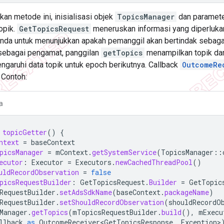
n metode ini, inisialisasi objek
TopicsManager
dan paramete
opik.
GetTopicsRequest
meneruskan informasi yang diperluka
anda untuk menunjukkan apakah pemanggil akan bertindak sebagai
sebagai pengamat, panggilan
getTopics
menampilkan topik dar
ngaruhi data topik untuk epoch berikutnya. Callback
OutcomeRe
 Contoh:
a
topicGetter
()
{
ntext
=
baseContext
picsManager
=
mContext
.
getSystemService
(
TopicsManager
::
ecutor
:
Executor
=
Executors
.
newCachedThreadPool
()
uldRecordObservation
=
false
picsRequestBuilder
:
GetTopicsRequest
.
Builder
=
GetTopic
RequestBuilder
.
setAdsSdkName
(
baseContext
.
packageName
)
RequestBuilder
.
setShouldRecordObservation
(
shouldRecordO
Manager
.
getTopics
(
mTopicsRequestBuilder
.
build
(),
mExecu
llback
as
OutcomeReceiver<GetTopicsResponse
,
Exception
>