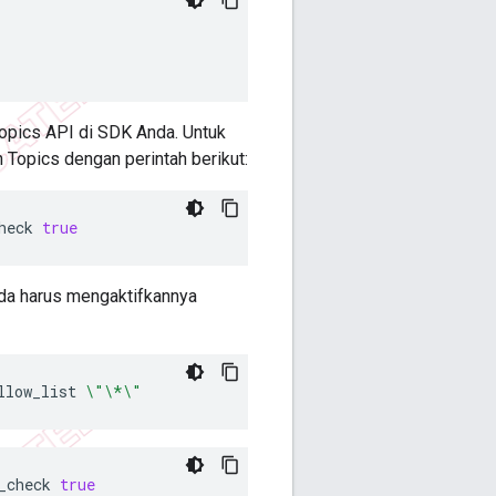
pics API di SDK Anda. Untuk
 Topics dengan perintah berikut:
heck
true
nda harus mengaktifkannya
llow_list
\"\*\"
_check
true