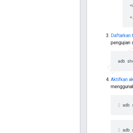
Daftarkan 
pengujian 
adb
sh
Aktifkan a
menggunak
adb
adb