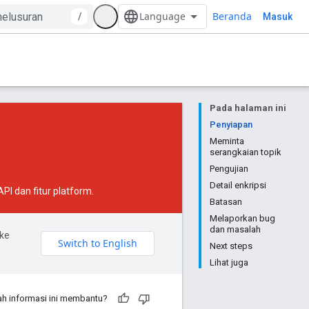
Beranda
/
Masuk
Pada halaman ini
Penyiapan
Meminta
serangkaian topik
Pengujian
Detail enkripsi
I dan fitur platform.
Batasan
Melaporkan bug
dan masalah
ke
Next steps
Lihat juga
h informasi ini membantu?