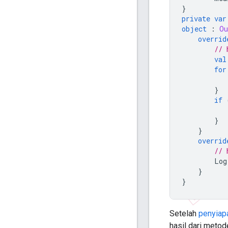
}
private
var
object
:
Ou
overrid
// 
val
for
}
if
}
}
overrid
// 
Log
}
}
Setelah
penyiap
hasil dari meto