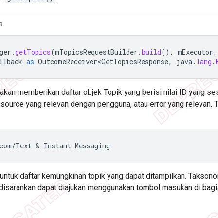
a
ger
.
getTopics
(
mTopicsRequestBuilder
.
build
(),
mExecutor
,
llback
as
OutcomeReceiver<GetTopicsResponse
,
java
.
lang
.
akan memberikan daftar objek Topik yang berisi nilai ID yang s
source yang relevan dengan pengguna, atau error yang relevan. 
untuk daftar kemungkinan topik yang dapat ditampilkan. Taksonom
disarankan dapat diajukan menggunakan tombol masukan di bagia