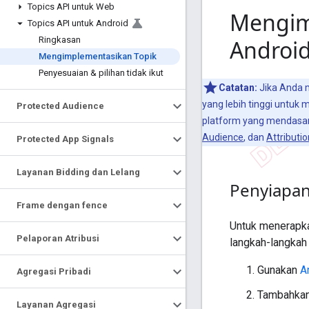
Topics API untuk Web
Mengimp
Topics API untuk Android
Ringkasan
Androi
Mengimplementasikan Topik
Penyesuaian & pilihan tidak ikut
Catatan:
Jika Anda 
yang lebih tinggi untuk
Protected Audience
platform yang mendasar
Audience
, dan
Attributi
Protected App Signals
Layanan Bidding dan Lelang
Penyiapa
Frame dengan fence
Untuk menerapka
Pelaporan Atribusi
langkah-langkah 
Gunakan
A
Agregasi Pribadi
Tambahkan
Layanan Agregasi