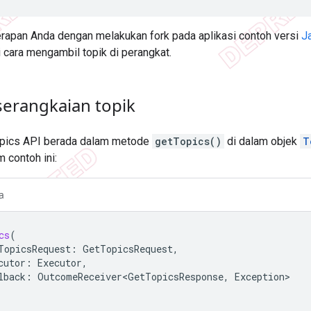
rapan Anda dengan melakukan fork pada aplikasi contoh versi
J
ara mengambil topik di perangkat.
erangkaian topik
opics API berada dalam metode
getTopics()
di dalam objek
T
m contoh ini:
a
cs
(
TopicsRequest
:
GetTopicsRequest
,
cutor
:
Executor
,
lback
:
OutcomeReceiver<GetTopicsResponse
,
Exception