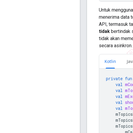
Untuk menggunaka
menerima data t
API, termasuk t
tidak
bertindak 
tidak akan meme
secara asinkron.
Kotlin
Jav
private
fun
val
mCo
val
mTo
val
mEx
val
sho
val
mTo
mTopics
mTopics
mTopics
mCa