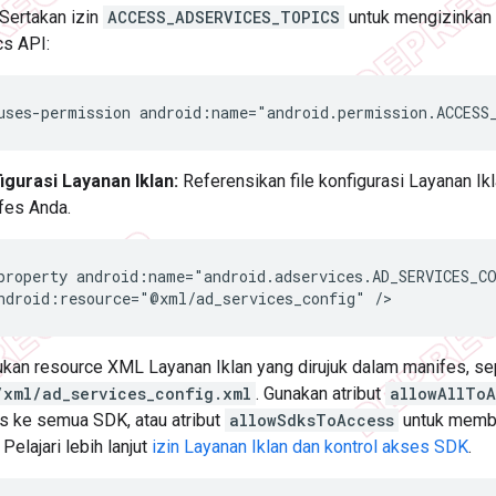
Sertakan izin
ACCESS_ADSERVICES_TOPICS
untuk mengizinkan
cs API:
uses-permission
android:name="android.permission.ACCESS
igurasi Layanan Iklan:
Referensikan file konfigurasi Layanan Ik
fes Anda.
property
android:name="android.adservices.AD_SERVICES_CO
ndroid:resource="@xml/ad_services_config"
ukan resource XML Layanan Iklan yang dirujuk dalam manifes, se
/xml/ad_services_config.xml
. Gunakan atribut
allowAllToA
s ke semua SDK, atau atribut
allowSdksToAccess
untuk membe
Pelajari lebih lanjut
izin Layanan Iklan dan kontrol akses SDK
.