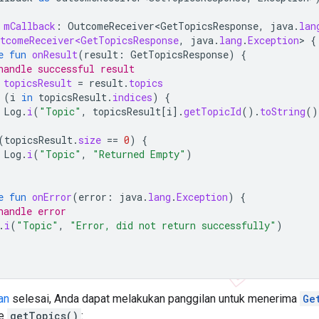
mCallback
:
OutcomeReceiver<GetTopicsResponse
,
java
.
lan
tcomeReceiver<GetTopicsResponse
,
java
.
lang
.
Exception
>
{
e
fun
onResult
(
result
:
GetTopicsResponse
)
{
handle successful result
topicsResult
=
result
.
topics
(
i
in
topicsResult
.
indices
)
{
Log
.
i
(
"Topic"
,
topicsResult
[
i
]
.
getTopicId
().
toString
()
(
topicsResult
.
size
==
0
)
{
Log
.
i
(
"Topic"
,
"Returned Empty"
)
e
fun
onError
(
error
:
java
.
lang
.
Exception
)
{
handle error
.
i
(
"Topic"
,
"Error, did not return successfully"
)
an
selesai, Anda dapat melakukan panggilan untuk menerima
Ge
de
getTopics()
: