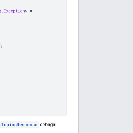
g
.
Exception
>
=
)
tTopicsResponse
sebagai