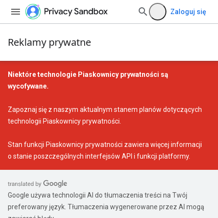
Zaloguj się
Reklamy prywatne
Niektóre technologie Piaskownicy prywatności są
wycofywane.
Zapoznaj się z naszym
aktualnym stanem planów dotyczących
technologii Piaskownicy prywatności
.
Stan funkcji Piaskownicy prywatności
zawiera więcej informacji
o stanie poszczególnych interfejsów API i funkcji platformy.
Google używa technologii AI do tłumaczenia treści na Twój
preferowany język. Tłumaczenia wygenerowane przez AI mogą