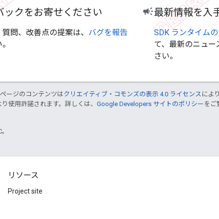
バックをお寄せください
campaign
最新情報を入
、質問、改善点の提案は、
バグを報告
SDK ランタイム
い。
て、最新のニュー
さい。
のページのコンテンツは
クリエイティブ・コモンズの表示 4.0 ライセンス
によ
より使用許諾されます。詳しくは、
Google Developers サイトのポリシー
をご覧
TC。
リソース
Project site