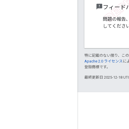
feedback
フィード
問題の報告
してくださ
特に記載のない限り、こ
Apache 2.0 ライセンス
に
登録商標です。
最終更新日 2025-12-18 U
Updates
Developer blog
Project news