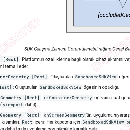
SDK Çalışma Zamanı Görüntülenebilirliğine Genel Ba
t [Rect]
: Platformun özelliklerine bağlı olarak cihaz ekranını 
ni temsil eder.
inerGeometry [Rect]
: Oluşturulan
SandboxedSdkView
öğesi
loat]
: Oluşturulan
SandboxedSdkView
öğesinin opaklığı.
nGeometry [Rect]
:
uiContainerGeometry
öğesinin, üst görü
(
viewport
dahil).
dGeometry [Rect]
:
onScreenGeometry
'ün, uygulama hiyerar
 kısımları.
Rect
içerir. Her kapatma için
SandboxedSdkView o
veya daha fazla uygulama görünümüne karşılık gelir.