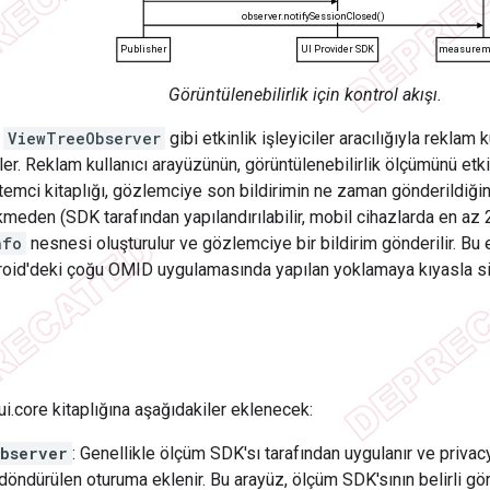
Görüntülenebilirlik için kontrol akışı.
,
ViewTreeObserver
gibi etkinlik işleyiciler aracılığıyla reklam
nler. Reklam kullanıcı arayüzünün, görüntülenebilirlik ölçümünü etk
stemci kitaplığı, gözlemciye son bildirimin ne zaman gönderildiği
ikmeden (SDK tarafından yapılandırılabilir, mobil cihazlarda en a
nfo
nesnesi oluşturulur ve gözlemciye bir bildirim gönderilir. Bu 
id'deki çoğu OMID uygulamasında yapılan yoklamaya kıyasla siste
i.core kitaplığına aşağıdakiler eklenecek:
bserver
: Genellikle ölçüm SDK'sı tarafından uygulanır ve priva
döndürülen oturuma eklenir. Bu arayüz, ölçüm SDK'sının belirli görü