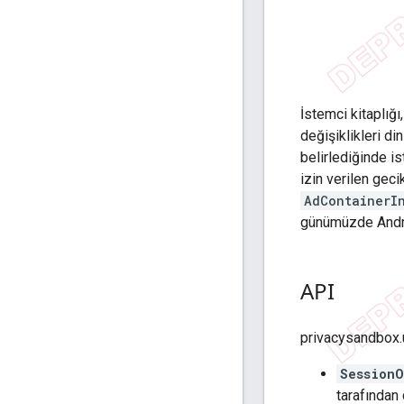
İstemci kitaplığı
değişiklikleri di
belirlediğinde i
izin verilen gec
AdContainerI
günümüzde Andro
API
privacysandbox.u
SessionO
tarafından 