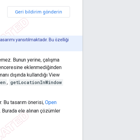
Geri bildirim gönderin
arımı yansıtılmaktadır. Bu özelliği
emez. Bunun yerine, çalışma
penceresine eklenmediğinden
manı dışında kullandığı View
een
,
getLocationInWindow
r. Bu tasarım önerisi,
Open
 Burada ele alınan çözümler