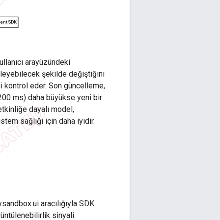
 kullanıcı arayüzündeki
ileyebilecek şekilde değiştiğini
ni kontrol eder. Son güncelleme,
z 200 ms) daha büyükse yeni bir
etkinliğe dayalı model,
m sağlığı için daha iyidir.
cysandbox.ui aracılığıyla SDK
ntülenebilirlik sinyali