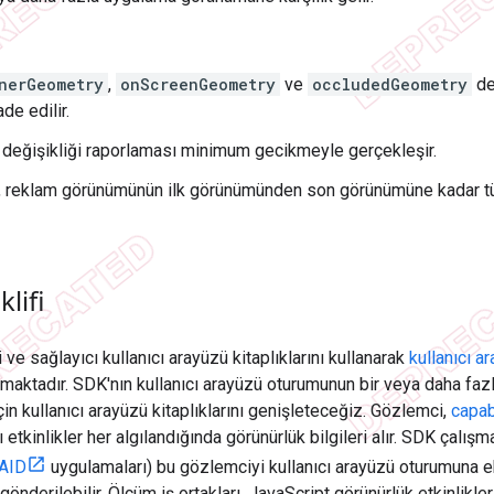
nerGeometry
,
onScreenGeometry
ve
occludedGeometry
de
ade edilir.
 değişikliği raporlaması minimum gecikmeyle gerçekleşir.
k, reklam görünümünün ilk görünümünden son görünümüne kadar
lifi
i ve sağlayıcı kullanıcı arayüzü kitaplıklarını kullanarak
kullanıcı 
nmaktadır. SDK'nın kullanıcı arayüzü oturumunun bir veya daha f
in kullanıcı arayüzü kitaplıklarını genişleteceğiz. Gözlemci,
capab
ı etkinlikler her algılandığında görünürlük bilgileri alır. SDK çal
AID
uygulamaları) bu gözlemciyi kullanıcı arayüzü oturumuna ekl
önderilebilir. Ölçüm iş ortakları, JavaScript görünürlük etkinlikler