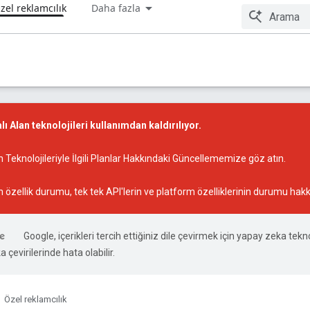
zel reklamcılık
Daha fazla
ı Alan teknolojileri kullanımdan kaldırılıyor.
 Teknolojileriyle İlgili Planlar Hakkındaki Güncellememize
göz atın.
n özellik durumu
, tek tek API'lerin ve platform özelliklerinin durumu hakk
Google, içerikleri tercih ettiğiniz dile çevirmek için yapay zeka tekno
 çevirilerinde hata olabilir.
Özel reklamcılık