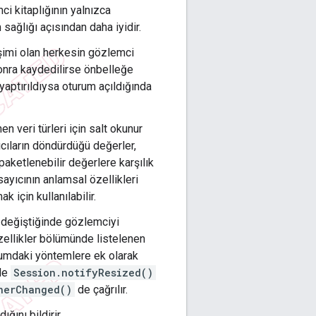
ci kitaplığının yalnızca
 sağlığı açısından daha iyidir.
şimi olan herkesin gözlemci
sonra kaydedilirse önbelleğe
aptırıldıysa oturum açıldığında
n veri türleri için salt okunur
lıcıların döndürdüğü değerler,
paketlenebilir değerlere karşılık
ayıcının anlamsal özellikleri
k için kullanılabilir.
er değiştiğinde gözlemciyi
Özellikler bölümünde listelenen
turumdaki yöntemlere ek olarak
nde
Session.notifyResized()
nerChanged()
de çağrılır.
ğını bildirir.