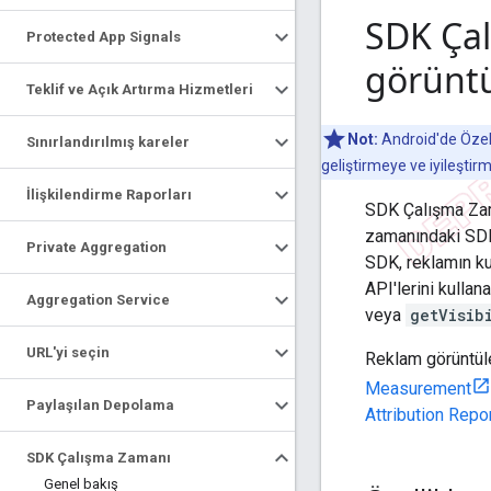
SDK Ça
Protected App Signals
görüntül
Teklif ve Açık Artırma Hizmetleri
Not:
Android'de Özel 
Sınırlandırılmış kareler
geliştirmeye ve iyileştir
İlişkilendirme Raporları
SDK Çalışma Zama
zamanındaki SDK
Private Aggregation
SDK, reklamın ku
API'lerini kull
Aggregation Service
veya
getVisib
URL'yi seçin
Reklam görüntüle
Measurement
Paylaşılan Depolama
Attribution Repor
SDK Çalışma Zamanı
Genel bakış