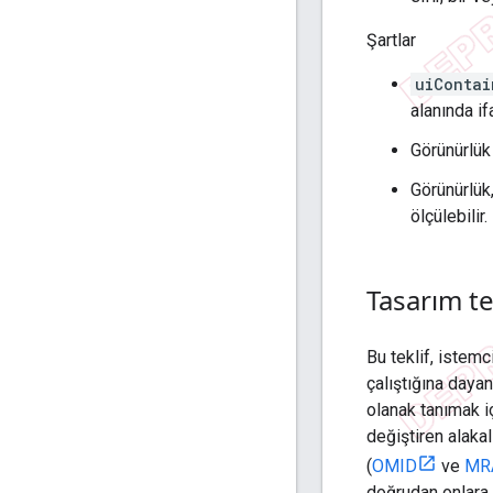
Şartlar
uiContai
alanında if
Görünürlük
Görünürlü
ölçülebilir.
Tasarım tek
Bu teklif, istemc
çalıştığına daya
olanak tanımak iç
değiştiren alakal
(
OMID
ve
MR
doğrudan onlara g