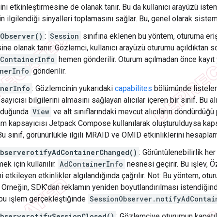
ini etkinleştirmesine de olanak tanır. Bu da kullanıcı arayüzü istem
 ilgilendiği sinyalleri toplamasını sağlar. Bu, genel olarak sistem
Observer()
:
Session
sınıfına eklenen bu yöntem, oturuma eri
ne olanak tanır. Gözlemci, kullanıcı arayüzü oturumu açıldıktan 
ContainerInfo
hemen gönderilir. Oturum açılmadan önce kayıt y
nerInfo
gönderilir.
nerInfo
: Gözlemcinin yukarıdaki
capabilites
bölümünde listelene
ayıcısı bilgilerini almasını sağlayan alıcılar içeren bir sınıf. Bu a
lduğunda
View
ve alt sınıflarındaki mevcut alıcıların döndürdüğü 
lam kapsayıcısı Jetpack Compose kullanılarak oluşturulduysa kaps
 Bu sınıf, görünürlükle ilgili MRAID ve OMID etkinliklerini hesaplama
bserverotifyAdContainerChanged()
: Görüntülenebilirlik h
mek için kullanılır.
AdContainerInfo
nesnesi geçirir. Bu işlev, 
ini etkileyen etkinlikler algılandığında çağrılır. Not: Bu yöntem, o
ir. Örneğin, SDK'dan reklamın yeniden boyutlandırılması istendiği
e bu işlem gerçekleştiğinde
SessionObserver.notifyAdContai
bserverotifySessionClosed()
: Gözlemciye oturumun kapatıldı