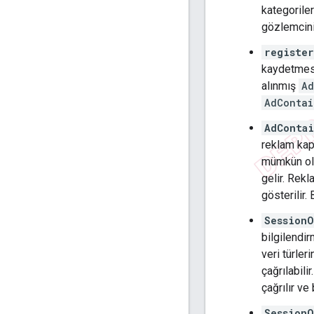
kategoriler
gözlemcinin
register
kaydetmesi
alınmış
Ad
AdContai
AdContai
reklam kaps
mümkün o
gelir. Rek
gösterilir.
SessionO
bilgilendir
veri türler
çağrılabil
çağrılır v
SessionO