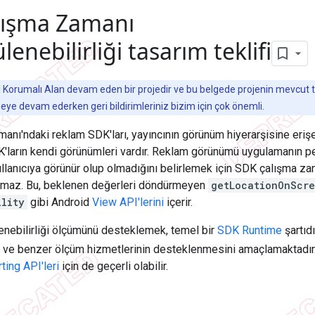
lışma Zamanı
enebilirliği tasarım teklifi
Korumalı Alan devam eden bir projedir ve bu belgede projenin mevcut tas
meye devam ederken geri bildirimleriniz bizim için çok önemli.
nı'ndaki reklam SDK'ları, yayıncının görünüm hiyerarşisine eriş
'ların kendi görünümleri vardır. Reklam görünümü uygulamanın 
llanıcıya görünür olup olmadığını belirlemek için SDK çalışma za
anamaz. Bu, beklenen değerleri döndürmeyen
getLocationOnScr
ility
gibi Android
View API'lerini
içerir.
nebilirliği ölçümünü desteklemek, temel bir
SDK Runtime
şartıdı
ve benzer ölçüm hizmetlerinin desteklenmesini amaçlamaktadır.
ting API'leri
için de geçerli olabilir.