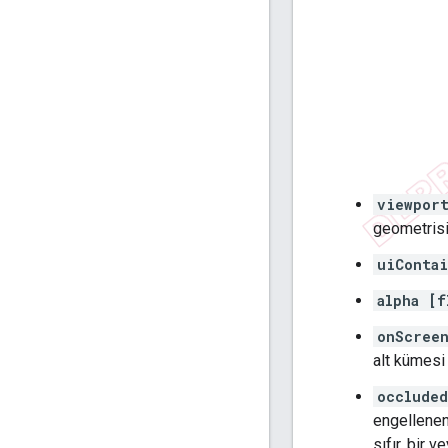
viewpor
geometrisi
uiConta
alpha [f
onScree
alt kümesi 
occlude
engellenen
sıfır, bir 