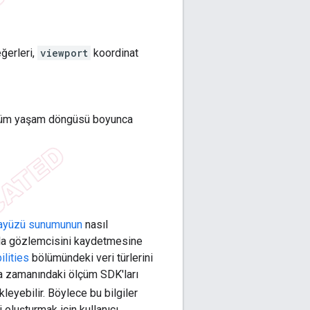
ğerleri,
viewport
koordinat
 tüm yaşam döngüsü boyunca
arayüzü sunumunun
nasıl
azla gözlemcisini kaydetmesine
ilities
bölümündeki veri türlerini
ışma zamanındaki ölçüm SDK'ları
eyebilir. Böylece bu bilgiler
i oluşturmak için kullanıcı