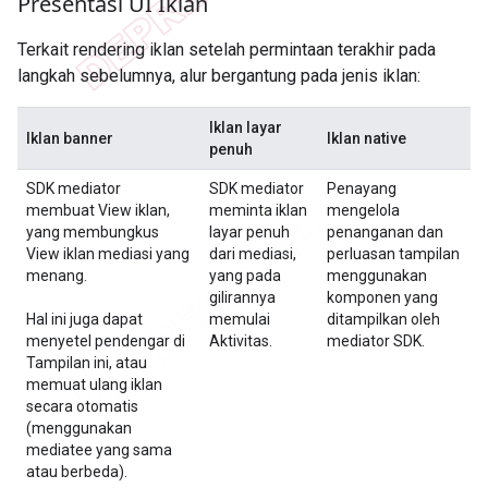
Presentasi UI Iklan
Terkait rendering iklan setelah permintaan terakhir pada
langkah sebelumnya, alur bergantung pada jenis iklan:
Iklan layar
Iklan banner
Iklan native
penuh
SDK mediator
SDK mediator
Penayang
membuat View iklan,
meminta iklan
mengelola
yang membungkus
layar penuh
penanganan dan
View iklan mediasi yang
dari mediasi,
perluasan tampilan
menang.
yang pada
menggunakan
gilirannya
komponen yang
Hal ini juga dapat
memulai
ditampilkan oleh
menyetel pendengar di
Aktivitas.
mediator SDK.
Tampilan ini, atau
memuat ulang iklan
secara otomatis
(menggunakan
mediatee yang sama
atau berbeda).