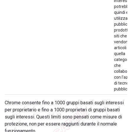
interessi
potrebbe
quindi es
utilizzato
pubbliciz
prodotti 
siti che
vendono
articoli in
quella
categoria
che
collabora
con l'azi
di tecnol
pubblicita
Chrome consente fino a 1000 gruppi basati sugli interessi
per proprietario e fino a 1000 proprietari di gruppi basati
sugli interessi. Questi limiti sono pensati come misure di
protezione, non per essere raggiunti durante il normale
funzionamento.