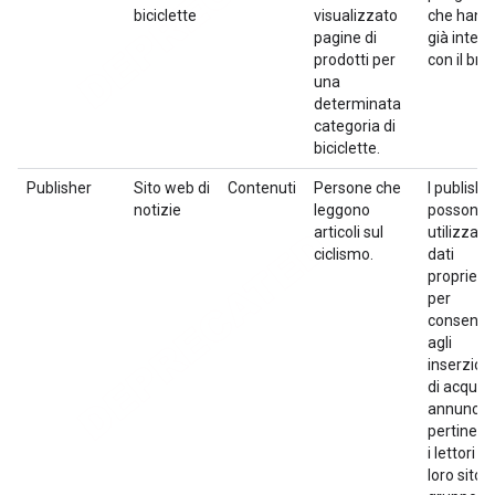
biciclette
visualizzato
che hann
pagine di
già intera
prodotti per
con il bra
una
determinata
categoria di
biciclette.
Publisher
Sito web di
Contenuti
Persone che
I publishe
notizie
leggono
possono
articoli sul
utilizzare 
ciclismo.
dati
proprietar
per
consentir
agli
inserzioni
di acquis
annunci
pertinenti
i lettori de
loro sito.