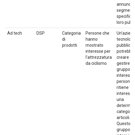
annunci a
segmenti
specifici 
loro pubbl
Ad tech
DSP
Categoria
Persone che
Un'aziend
di
hanno
tecnologi
prodotti
mostrato
pubblicita
interesse per
potrebbe
l'attrezzatura
creare e
da ciclismo.
gestire u
gruppo di
interesse 
persone 
ritiene
interessa
una
determin
categoria
articoli.
Questo
gruppo di