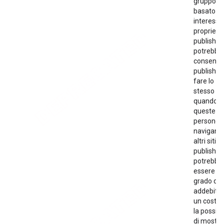
gruppo
basato su
interessi 
proprietà
publisher
potrebbe
consentir
publisher 
fare lo
stesso a
quando
queste
persone
navigano
altri siti. I
publisher
potrebbe
essere in
grado di
addebita
un costo 
la possibil
di mostra