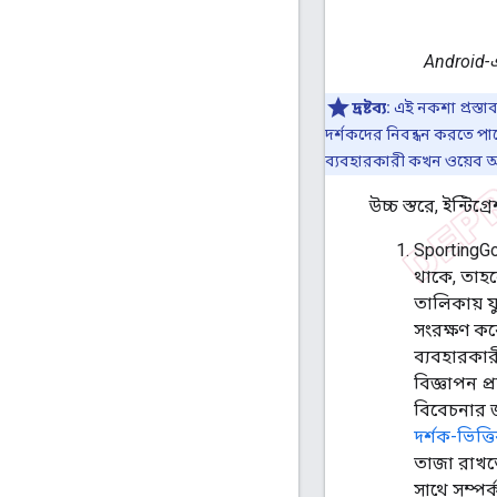
Android-এর
দ্রষ্টব্য:
এই নকশা প্রস্তা
দর্শকদের নিবন্ধন করতে পার
ব্যবহারকারী কখন ওয়েব অ্য
উচ্চ স্তরে, ইন্টিগ
SportingGo
থাকে, তাহল
তালিকায় য
সংরক্ষণ কর
ব্যবহারকার
বিজ্ঞাপন প্
বিবেচনার জন
দর্শক-ভিত্
তাজা রাখতে
সাথে সম্পর্