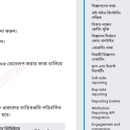
বিজ্ঞাপনের খরচ
বাই-সাইড ফিল্টারিং
লজিক
বিক্রয়-পক্ষের
স্কোরিং যুক্তি
লনা করুন।
বিজ্ঞাপন নির্বাচন
কোড রানটাইম
ুন।
প্রোগ্রামিং ভাষা
বিজয়ী বিজ্ঞাপন
রেন্ডারিং
nce ডেভেলপ করার কাজ চালিয়ে
ছাপ এবং ইভেন্ট
রিপোর্টিং
Sell-side
reporting
Buy-side
reporting
Reporting Events
ক প্রকাশের তারিখগুলি পরিবর্তিত
Attribution
Reporting API
 হবে।
integration
Engagement and
র প্রিভিউতে
conversion