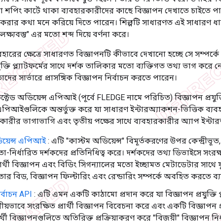
শপিং কার্টে থাকা ব্যবহারকারীদের কাছে বিজ্ঞাপন দেখাতে চাইতে পা
্ণ করার কথা মনে করিয়ে দিতে পারেন। শিল্পটি সাধারণত এই সাধারণ 
লক্ষ্যবস্তু" এর মতো শব্দ দিয়ে বর্ণনা করে।
রের ক্ষেত্রে সাধারণত বিজ্ঞাপনটি কীভাবে দেখানো হচ্ছে সে সম্পর্কে প
ুক্তি প্ল্যাটফর্মের সাথে দর্শক তালিকার মতো ব্যক্তিগত তথ্য ভাগ করে ন
াদের সার্ভারে প্রাসঙ্গিক বিজ্ঞাপন নির্বাচন করতে পারেন।
রোটেক্টেড অডিয়েন্স এপিআই (পূর্বে FLEDGE নামে পরিচিত) বিজ্ঞাপন প্রযুক্
এপিআইগুলিকে অন্তর্ভুক্ত করে যা সাধারণ ইন্টারঅ্যাকশন-ভিত্তিক ব্যবহা
তকারীর ভাগাভাগি এবং তৃতীয় পক্ষের সাথে ব্যবহারকারীর অ্যাপ ইন্টা
িয়েন্স এপিআই
: এটি "কাস্টম অডিয়েন্স" বিমূর্তকরণের উপর কেন্দ্রীভূত,
তা-নির্ধারিত দর্শকদের প্রতিনিধিত্ব করে। দর্শকদের তথ্য ডিভাইসে সংরক
প্রার্থী বিজ্ঞাপন এবং বিডিং সিগন্যালের মতো ইচ্ছামত মেটাডেটার সাথে 
তার বিড, বিজ্ঞাপন ফিল্টারিং এবং রেন্ডারিং সম্পর্কে অবহিত করতে ব
র্বাচন API
: এটি এমন একটি কাঠামো প্রদান করে যা বিজ্ঞাপন প্রযুক্তি প্
নীয়ভাবে সংরক্ষিত প্রার্থী বিজ্ঞাপন বিবেচনা করে এবং একটি বিজ্ঞাপন প্
ার্থী বিজ্ঞাপনগুলিতে অতিরিক্ত প্রক্রিয়াকরণ করে "বিজয়ী" বিজ্ঞাপন