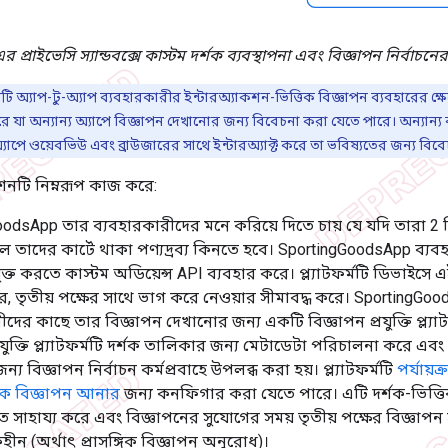
 প্রাইভেসি স্যান্ডবক্সে কাস্টম দর্শক ব্যবস্থাপনা এবং বিজ্ঞাপন নির্বাচনের 
বটি অ্যাপ-টু-অ্যাপ ব্যবহারকারীর ইন্টারঅ্যাকশন-ভিত্তিক বিজ্ঞাপন ব্যবহারের ক
ে যা অন্যান্য অ্যাপে বিজ্ঞাপন দেখানোর জন্য বিবেচনা করা যেতে পারে। অন্যান্য
াপে ওয়েবভিউ এবং ব্রাউজারের সাথে ইন্টারঅ্যাক্ট করে তা ভবিষ্যতের জন্য বিব
্রেশনটি নিম্নরূপ কাজ করে:
odsApp তার ব্যবহারকারীদের মনে করিয়ে দিতে চায় যে যদি তারা 2 দিনে
ে তাদের কার্টে থাকা পণ্যদ্রব্য কিনতে হবে। SportingGoodsApp ব্যবহা
ুক্ত করতে কাস্টম অডিয়েন্স API ব্যবহার করে। প্ল্যাটফর্মটি ডিভাইস
ে, তৃতীয় পক্ষের সাথে ভাগ করে নেওয়ার সীমাবদ্ধ করে। SportingGo
ীদের কাছে তার বিজ্ঞাপন দেখানোর জন্য একটি বিজ্ঞাপন প্রযুক্তি প্ল্যা
রযুক্তি প্ল্যাটফর্মটি দর্শক তালিকার জন্য মেটাডেটা পরিচালনা করে এবং 
্য বিজ্ঞাপন নির্বাচন কর্মপ্রবাহে উপলব্ধ করা হয়। প্ল্যাটফর্মটি
পর্যায
তিক বিজ্ঞাপন আনার
জন্য কনফিগার করা যেতে পারে। এটি দর্শক-ভিত্তিক
 সাহায্য করে এবং বিজ্ঞাপনের সুযোগের সময় তৃতীয় পক্ষের বিজ্ঞাপ
কহীন (অর্থাৎ প্রাসঙ্গিক বিজ্ঞাপন অনুরোধ)।