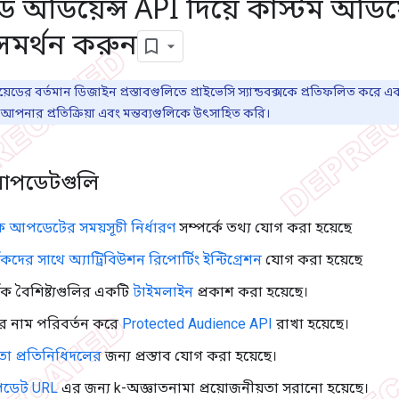
েড অডিয়েন্স API দিয়ে কাস্টম অডিয়
ং সমর্থন করুন
্রয়েডের বর্তমান ডিজাইন প্রস্তাবগুলিতে প্রাইভেসি স্যান্ডবক্সকে প্রতিফলিত করে এ
পনার প্রতিক্রিয়া এবং মন্তব্যগুলিকে উৎসাহিত করি।
 আপডেটগুলি
শক আপডেটের সময়সূচী নির্ধারণ
সম্পর্কে তথ্য যোগ করা হয়েছে
্শকদের সাথে অ্যাট্রিবিউশন রিপোর্টিং ইন্টিগ্রেশন
যোগ করা হয়েছে
্শক বৈশিষ্ট্যগুলির একটি
টাইমলাইন
প্রকাশ করা হয়েছে।
 নাম পরিবর্তন করে
Protected Audience API
রাখা হয়েছে।
োতা প্রতিনিধিদলের
জন্য প্রস্তাব যোগ করা হয়েছে।
ডেট URL
এর জন্য k-অজ্ঞাতনামা প্রয়োজনীয়তা সরানো হয়েছে।