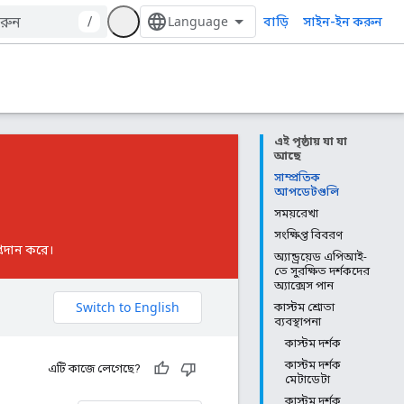
বাড়ি
/
সাইন-ইন করুন
এই পৃষ্ঠায় যা যা
আছে
সাম্প্রতিক
আপডেটগুলি
সময়রেখা
সংক্ষিপ্ত বিবরণ
প্রদান করে।
অ্যান্ড্রয়েড এপিআই-
তে সুরক্ষিত দর্শকদের
অ্যাক্সেস পান
কাস্টম শ্রোতা
ব্যবস্থাপনা
কাস্টম দর্শক
কাস্টম দর্শক
এটি কাজে লেগেছে?
মেটাডেটা
কাস্টম দর্শক