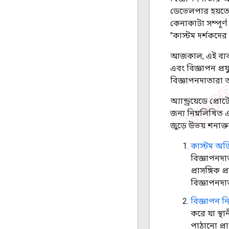
ডেভেলপার হয়তো 
কেনাকাটা সম্পূর
"কাস্টম দর্শকদের 
আজকাল, এই ব্যবহা
এবং বিজ্ঞাপন প্রয
বিজ্ঞাপনদাতারা ত
অ্যান্ড্রয়েডে প্
জন্য নিম্নলিখিত 
জুড়ে উভয় শনাক্
কাস্টম অড
বিজ্ঞাপনদা
প্রাসঙ্গিক 
বিজ্ঞাপনদা
বিজ্ঞাপন নি
করে যা স্থা
পাঠানো প্র