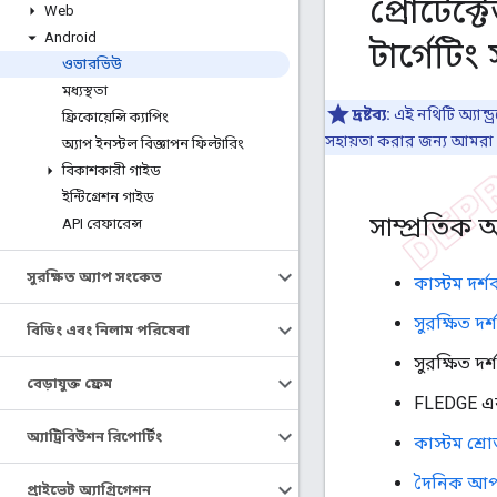
প্রোটেক্ট
Web
Android
টার্গেটি
ওভারভিউ
মধ্যস্থতা
দ্রষ্টব্য:
এই নথিটি অ্যান্ড
ফ্রিকোয়েন্সি ক্যাপিং
সহায়তা করার জন্য আমরা আ
অ্যাপ ইনস্টল বিজ্ঞাপন ফিল্টারিং
বিকাশকারী গাইড
ইন্টিগ্রেশন গাইড
সাম্প্রতিক
API রেফারেন্স
সুরক্ষিত অ্যাপ সংকেত
কাস্টম দর্
সুরক্ষিত দর
বিডিং এবং নিলাম পরিষেবা
সুরক্ষিত দর
বেড়াযুক্ত ফ্রেম
FLEDGE এর
অ্যাট্রিবিউশন রিপোর্টিং
কাস্টম শ্র
দৈনিক আপ
প্রাইভেট অ্যাগ্রিগেশন