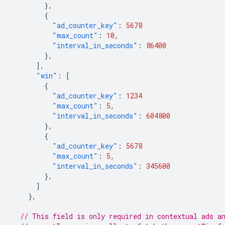
},
{
"ad_counter_key"
:
5678
"max_count"
:
10
,
"interval_in_seconds"
:
86400
},
],
"win"
:
[
{
"ad_counter_key"
:
1234
"max_count"
:
5
,
"interval_in_seconds"
:
604800
},
{
"ad_counter_key"
:
5678
"max_count"
:
5
,
"interval_in_seconds"
:
345600
},
]
},
// This field is only required in contextual ads a