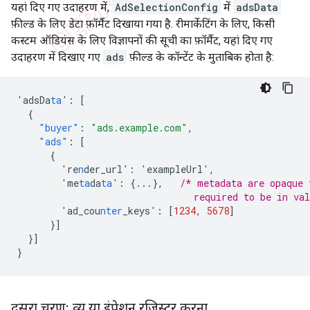
यहां दिए गए उदाहरण में,
AdSelectionConfig
में
adsData
फ़ील्ड के लिए डेटा फ़ॉर्मैट दिखाया गया है. रीमार्केटिंग के लिए, किसी
कस्टम ऑडियंस के लिए विज्ञापनों की सूची का फ़ॉर्मैट, यहां दिए गए
उदाहरण में दिखाए गए
ads
फ़ील्ड के कॉन्टेंट के मुताबिक होता है:
'adsDa
ta
'
:
[
{
"buyer"
:
"ads.example.com"
,
"ads"
:
[
{
're
n
der_url'
:
'exampleUrl'
,
'me
ta
da
ta
'
:
{
...
},
/* metadata are opaque 
                                required to be in va
'ad_cou
nter
_keys'
:
[
1234
,
5678
]
}]
}]
}
दूसरा चरण: व्यू या इंप्रेशन रजिस्टर करना