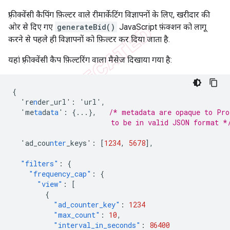
फ़्रीक्वेंसी कैपिंग फ़िल्टर वाले रीमार्केटिंग विज्ञापनों के लिए, खरीदार की
ओर से दिए गए
generateBid()
JavaScript फ़ंक्शन को लागू
करने से पहले ही विज्ञापनों को फ़िल्टर कर दिया जाता है.
यहां फ़्रीक्वेंसी कैप फ़िल्टरिंग वाला मैसेज दिखाया गया है:
{
're
n
der_url'
:
'url'
,
'me
ta
da
ta
'
:
{
...
},
/* metadata are opaque to Pro
                        to be in valid JSON format *
'ad_cou
nter
_keys'
:
[
1234
,
5678
],
"filters"
:
{
"frequency_cap"
:
{
"view"
:
[
{
"ad_counter_key"
:
1234
"max_count"
:
10
,
"interval_in_seconds"
:
86400