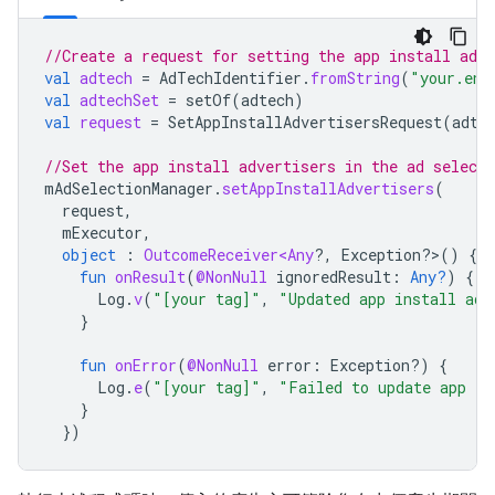
//Create a request for setting the app install adve
val
adtech
=
AdTechIdentifier
.
fromString
(
"your.enr
val
adtechSet
=
setOf
(
adtech
)
val
request
=
SetAppInstallAdvertisersRequest
(
adte
//Set the app install advertisers in the ad select
mAdSelectionManager
.
setAppInstallAdvertisers
(
request
,
mExecutor
,
object
:
OutcomeReceiver<Any
?
,
Exception?>(
)
{
fun
onResult
(
@NonNull
ignoredResult
:
Any?
)
{
Log
.
v
(
"[your tag]"
,
"Updated app install adv
}
fun
onError
(
@NonNull
error
:
Exception?)
{
Log
.
e
(
"[your tag]"
,
"Failed to update app in
}
})