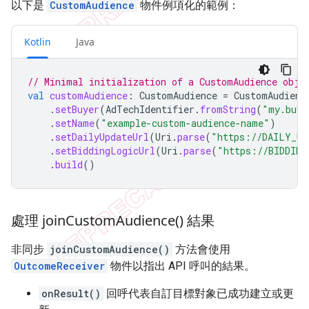
以下是
CustomAudience
物件例項化的範例：
Kotlin
Java
// Minimal initialization of a CustomAudience obje
val
customAudience
:
CustomAudience
=
CustomAudienc
.
setBuyer
(
AdTechIdentifier
.
fromString
(
"my.buye
.
setName
(
"example-custom-audience-name"
)
.
setDailyUpdateUrl
(
Uri
.
parse
(
"https://DAILY_UP
.
setBiddingLogicUrl
(
Uri
.
parse
(
"https://BIDDING
.
build
()
處理
join
Custom
Audience(
) 結果
非同步
joinCustomAudience()
方法會使用
OutcomeReceiver
物件以指出 API 呼叫的結果。
onResult()
回呼代表自訂目標對象已成功建立或更