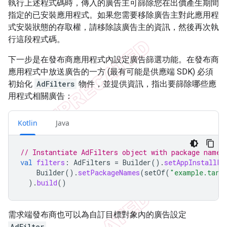
執行上述程式碼時，傳入的廣告主可篩除您在出價產生期間
指定的已安裝應用程式。如果您需要移除廣告主對此應用程
式安裝狀態的存取權，請移除該廣告主的資訊，然後再次執
行這段程式碼。
下一步是在發布商應用程式內設定廣告篩選功能。在發布商
應用程式中放送廣告的一方 (最有可能是供應端 SDK) 必須
初始化
AdFilters
物件，並提供資訊，指出要篩除哪些應
用程式相關廣告：
Kotlin
Java
// Instantiate AdFilters object with package names
val
filters
:
AdFilters
=
Builder
().
setAppInstallFi
Builder
().
setPackageNames
(
setOf
(
"example.targ
).
build
()
需求端發布商也可以為自訂目標對象內的廣告設定
AdFilter
。