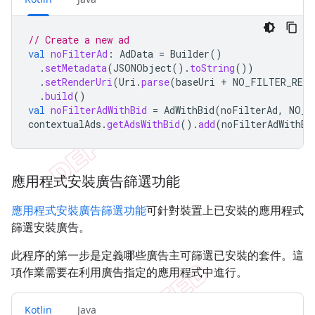
// Create a new ad
val
noFilterAd
:
AdData
=
Builder
()
.
setMetadata
(
JSONObject
().
toString
())
.
setRenderUri
(
Uri
.
parse
(
baseUri
+
NO_FILTER_REND
.
build
()
val
noFilterAdWithBid
=
AdWithBid
(
noFilterAd
,
NO_F
contextualAds
.
getAdsWithBid
().
add
(
noFilterAdWithBi
應用程式安裝廣告篩選功能
應用程式安裝廣告篩選功能
可針對裝置上已安裝的應用程式
篩選安裝廣告。
此程序的第一步是定義哪些廣告主可篩選已安裝的套件。這
項作業需要在利用廣告指定的應用程式中進行。
Kotlin
Java