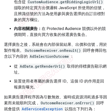
包含從
CustomAudience.getBiddingLogicUrl()
擷取的特定買方出價邏輯 JavaScript 所使用的信號，
且辨識信號的方法為使用參與廣告選擇的自訂目標對
象的買方欄位。
內容相關廣告：
在 Protected Audience 競價以外的競
價期間，直接向買方收集的候選廣告集合。
選擇廣告之後，系統會在內部保留結果、出價和信號，用於
製作報表。
OutcomeReceiver.onResult()
回呼會傳回包
含以下內容的
AdSelectionOutcome
：
從
AdData.getRenderUrl()
取得的得標廣告顯示網
址。
裝置使用者專屬的廣告選擇 ID。這個 ID 的作用是回
報廣告曝光。
如果廣告選擇程序因為引數無效、逾時或資源消耗過多等因
素而未能順利完成，
OutcomeReceiver.onError()
回呼
就會提供
AdServicesException
以指出下列行為：