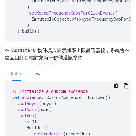
ImmutableObject
.
of
(
keyedFrequencyCapForImp
)
.
setKeyedFrequencyCapsForClickEvents
(
ImmutableObject
.
of
(
keyedFrequencyCapForCli
)
).
build
()
在
AdFilters
物件填入展示頻率上限篩選器後，系統會在
建立自訂目標對象時一併傳遞該物件：
Kotlin
Java
// Initialize a custom audience.
val
audience
:
CustomAudience
=
Builder
()
.
setBuyer
(
buyer
)
.
setName
(
name
)
.
setAds
(
listOf
(
Builder
()
.
setRenderUri
(
renderUri
)