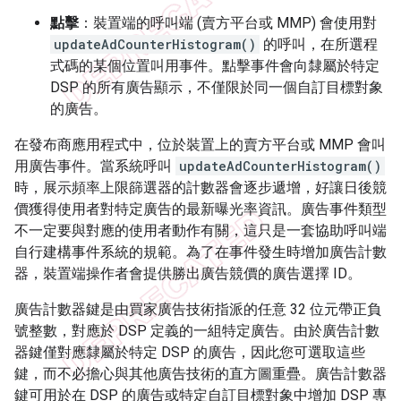
點擊
：裝置端的呼叫端 (賣方平台或 MMP) 會使用對
updateAdCounterHistogram()
的呼叫，在所選程
式碼的某個位置叫用事件。點擊事件會向隸屬於特定
DSP 的所有廣告顯示，不僅限於同一個自訂目標對象
的廣告。
在發布商應用程式中，位於裝置上的賣方平台或 MMP 會叫
用廣告事件。當系統呼叫
updateAdCounterHistogram()
時，展示頻率上限篩選器的計數器會逐步遞增，好讓日後競
價獲得使用者對特定廣告的最新曝光率資訊。廣告事件類型
不一定要與對應的使用者動作有關，這只是一套協助呼叫端
自行建構事件系統的規範。為了在事件發生時增加廣告計數
器，裝置端操作者會提供勝出廣告競價的廣告選擇 ID。
廣告計數器鍵是由買家廣告技術指派的任意 32 位元帶正負
號整數，對應於 DSP 定義的一組特定廣告。由於廣告計數
器鍵僅對應隸屬於特定 DSP 的廣告，因此您可選取這些
鍵，而不必擔心與其他廣告技術的直方圖重疊。廣告計數器
鍵可用於在 DSP 的廣告或特定自訂目標對象中增加 DSP 專