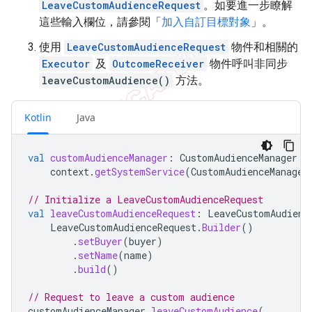
LeaveCustomAudienceRequest
。如要進一步瞭解
這些輸入欄位，請參閱「
加入自訂目標對象
」。
使用
LeaveCustomAudienceRequest
物件和相關的
Executor
及
OutcomeReceiver
物件呼叫非同步
leaveCustomAudience()
方法。
Kotlin
Java
val
customAudienceManager
:
CustomAudienceManager
=
context
.
getSystemService
(
CustomAudienceManager
// Initialize a LeaveCustomAudienceRequest
val
leaveCustomAudienceRequest
:
LeaveCustomAudienc
LeaveCustomAudienceRequest
.
Builder
()
.
setBuyer
(
buyer
)
.
setName
(
name
)
.
build
()
// Request to leave a custom audience
customAudienceManager
.
leaveCustomAudience
(