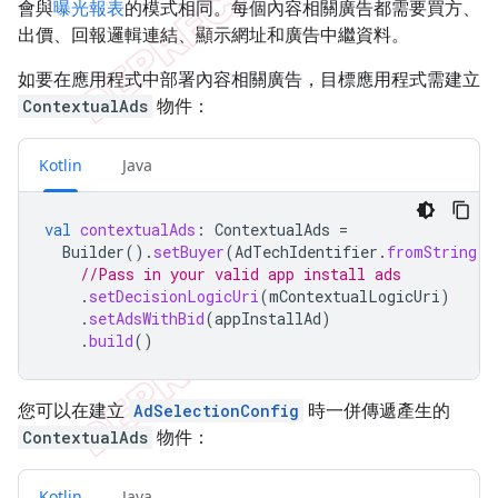
會與
曝光報表
的模式相同。每個內容相關廣告都需要買方、
出價、回報邏輯連結、顯示網址和廣告中繼資料。
如要在應用程式中部署內容相關廣告，目標應用程式需建立
ContextualAds
物件：
Kotlin
Java
val
contextualAds
:
ContextualAds
=
Builder
().
setBuyer
(
AdTechIdentifier
.
fromString
(
m
//Pass in your valid app install ads
.
setDecisionLogicUri
(
mContextualLogicUri
)
.
setAdsWithBid
(
appInstallAd
)
.
build
()
您可以在建立
AdSelectionConfig
時一併傳遞產生的
ContextualAds
物件：
Kotlin
Java