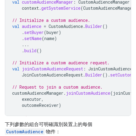
val
customAudienceManager
:
CustomAudienceManager
=
context
.
getSystemService
(
CustomAudienceManager
// Initialize a custom audience.
val
audience
=
CustomAudience
.
Builder
()
.
setBuyer
(
buyer
)
.
setName
(
name
)
...
.
build
()
// Initialize a custom audience request.
val
joinCustomAudienceRequest
:
JoinCustomAudienceR
JoinCustomAudienceRequest
.
Builder
().
setCustomA
// Request to join a custom audience.
customAudienceManager
.
joinCustomAudience
(
joinCusto
executor
,
outcomeReceiver
)
下列參數的組合可明確識別裝置上的每個
CustomAudience
物件：