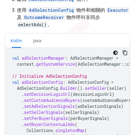
使用
AdSelectionConfig
物件和相關的
Executor
及
OutcomeReceiver
物件呼叫非同步
selectAds()
。
Kotlin
Java
val
adSelectionManager
:
AdSelectionManager
=
context
.
getSystemService
(
AdSelectionManager
::
cla
// Initialize AdSelectionConfig
val
adSelectionConfig
:
AdSelectionConfig
=
AdSelectionConfig
.
Builder
().
setSeller
(
seller
)
.
setDecisionLogicUrl
(
decisionLogicUrl
)
.
setCustomAudienceBuyers
(
customAudienceBuyers
)
.
setAdSelectionSignals
(
adSelectionSignals
)
.
setSellerSignals
(
sellerSignals
)
.
setPerBuyerSignals
(
perBuyerSignals
)
.
setBuyerContextualAds
(
Collections
.
singletonMap
(