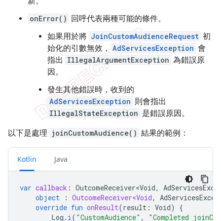
新。
onError()
回呼代表兩種可能的條件。
如果用於將
JoinCustomAudienceRequest
初
始化的引數無效，
AdServicesException
會
指出
IllegalArgumentException
為錯誤原
因。
發生其他錯誤時，收到的
AdServicesException
則會指出
IllegalStateException
是錯誤原因。
以下是處理
joinCustomAudience()
結果的範例：
Kotlin
Java
var
callback
:
OutcomeReceiver<Void
,
AdServicesExce
object
:
OutcomeReceiver<Void
,
AdServicesExcep
override
fun
onResult
(
result
:
Void
)
{
Log
.
i
(
"CustomAudience"
,
"Completed joinCus