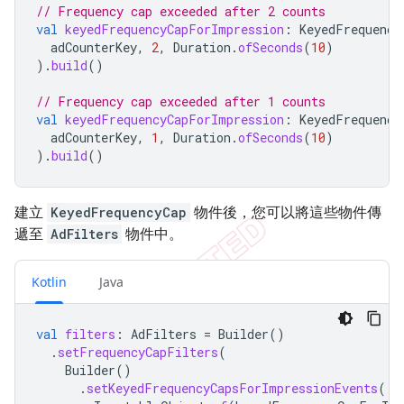
// Frequency cap exceeded after 2 counts
val
keyedFrequencyCapForImpression
:
KeyedFrequency
adCounterKey
,
2
,
Duration
.
ofSeconds
(
10
)
).
build
()
// Frequency cap exceeded after 1 counts
val
keyedFrequencyCapForImpression
:
KeyedFrequency
adCounterKey
,
1
,
Duration
.
ofSeconds
(
10
)
).
build
()
建立
KeyedFrequencyCap
物件後，您可以將這些物件傳
遞至
AdFilters
物件中。
Kotlin
Java
val
filters
:
AdFilters
=
Builder
()
.
setFrequencyCapFilters
(
Builder
()
.
setKeyedFrequencyCapsForImpressionEvents
(