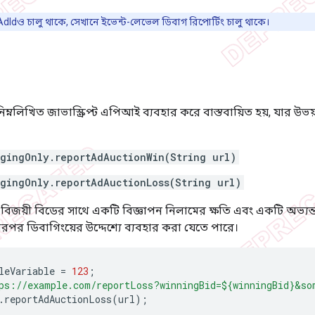
dIdও চালু থাকে, সেখানে ইভেন্ট-লেভেল ডিবাগ রিপোর্টিং চালু থাকে।
িম্নলিখিত জাভাস্ক্রিপ্ট এপিআই ব্যবহার করে বাস্তবায়িত হয়, যার উভয়ই
gingOnly.reportAdAuctionWin(String url)
gingOnly.reportAdAuctionLoss(String url)
বিজয়ী বিডের সাথে একটি বিজ্ঞাপন নিলামের ক্ষতি এবং একটি অভ্যন্
রপর ডিবাগিংয়ের উদ্দেশ্যে ব্যবহার করা যেতে পারে।
leVariable
=
123
;
ps://example.com/reportLoss?winningBid=${winningBid}&so
.
reportAdAuctionLoss
(
url
);