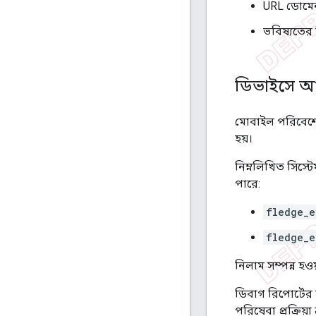
URL ডোমে
ভবিষ্যতের 
ডিভাইসে 
মোবাইল পরিবেশে, 
হয়।
নিম্নলিখিত সিস্টে
পারে:
fledge_e
fledge_e
নিলাম সম্পন্ন হও
ডিবাগ রিপোর্টের 
পরিষেবা প্রক্রিয়