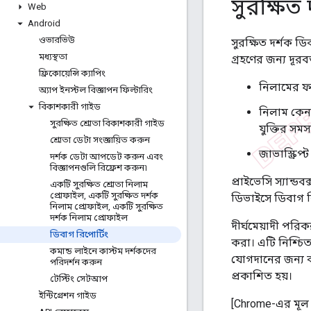
সুরক্ষিত
Web
Android
ওভারভিউ
সুরক্ষিত দর্শক ড
মধ্যস্থতা
গ্রহণের জন্য দূরব
ফ্রিকোয়েন্সি ক্যাপিং
নিলামের ফ
অ্যাপ ইনস্টল বিজ্ঞাপন ফিল্টারিং
বিকাশকারী গাইড
নিলাম কেন হ
সুরক্ষিত শ্রোতা বিকাশকারী গাইড
যুক্তির সমস্
শ্রোতা ডেটা সংজ্ঞায়িত করুন
জাভাস্ক্রি
দর্শক ডেটা আপডেট করুন এবং
বিজ্ঞাপনগুলি রিফ্রেশ করুন৷
প্রাইভেসি স্যান্ড
একটি সুরক্ষিত শ্রোতা নিলাম
প্রোফাইল
,
একটি সুরক্ষিত দর্শক
ডিভাইসে ডিবাগ রি
নিলাম প্রোফাইল
,
একটি সুরক্ষিত
দর্শক নিলাম প্রোফাইল
দীর্ঘমেয়াদী পরি
ডিবাগ রিপোর্টিং
করা। এটি নিশ্চি
কমান্ড লাইনে কাস্টম দর্শকদের
যোগদানের জন্য ব্
পরিদর্শন করুন
প্রকাশিত হয়।
টেস্টিং সেটআপ
ইন্টিগ্রেশন গাইড
[Chrome-এর মূল F