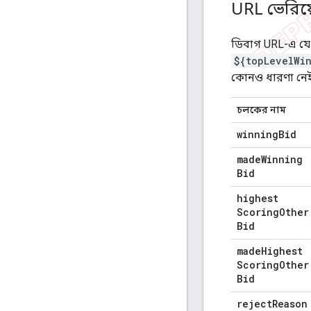
URL ভেরিয
ডিবাগ URL-এ যে
${topLevelWi
কোনও ধারণা নেই
চলকের নাম
winning
Bid
made
Winning
Bid
highest
Scoring
Other
Bid
made
Highest
Scoring
Other
Bid
reject
Reason