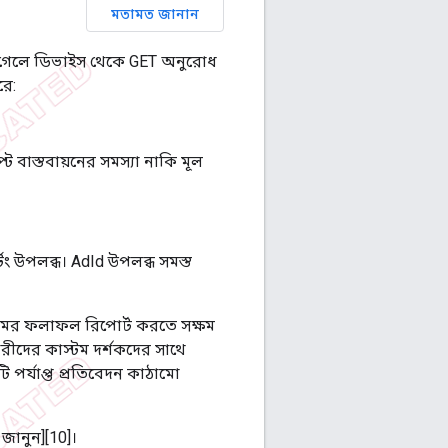
মতামত জানান
েরে গেলে ডিভাইস থেকে GET অনুরোধ
রে:
প্ট বাস্তবায়নের সমস্যা নাকি মূল
টিং উপলব্ধ। AdId উপলব্ধ সমস্ত
নিলামের ফলাফল রিপোর্ট করতে সক্ষম
রীদের কাস্টম দর্শকদের সাথে
ি পর্যাপ্ত প্রতিবেদন কাঠামো
 জানুন][10]।