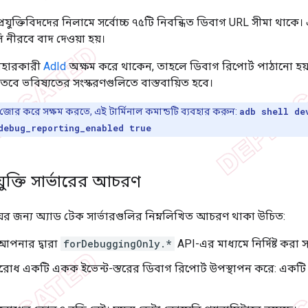
 প্রযুক্তিবিদদের নিলামে সর্বোচ্চ ৭৫টি নিবন্ধিত ডিবাগ URL সীমা থাক
ি নীরবে বাদ দেওয়া হয়।
যবহারকারী
AdId
অক্ষম করে থাকেন, তাহলে ডিবাগ রিপোর্ট পাঠানো হয
, তবে ভবিষ্যতের সংস্করণগুলিতে বাস্তবায়িত হবে।
ং জোর করে সক্ষম করতে, এই টার্মিনাল কমান্ডটি ব্যবহার করুন:
adb shell de
debug_reporting_enabled true
রযুক্তি সার্ভারের আচরণ
়ের জন্য অ্যাড টেক সার্ভারগুলির নিম্নলিখিত আচরণ থাকা উচিত:
আপনার দ্বারা
forDebuggingOnly.*
API-এর মাধ্যমে নির্দিষ্ট করা
ুরোধ একটি একক ইভেন্ট-স্তরের ডিবাগ রিপোর্ট উপস্থাপন করে: একটি 