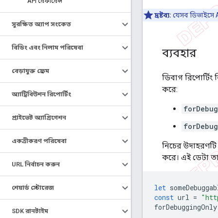
API রেফারেন্স
দ্রষ্টব্য:
যেসব ডিভাইসে A
সুরক্ষিত অ্যাপ সংকেত
বিডিং এবং নিলাম পরিষেবা
ব্যবহার
বেড়াযুক্ত ফ্রেম
ডিবাগ রিপোর্টিং ন
করে:
অ্যাট্রিবিউশন রিপোর্টিং
forDebug
প্রাইভেট অ্যাগ্রিগেশন
forDebug
একত্রীকরণ পরিষেবা
নিচের উদাহরণটি 
করে। এই ডেটা তা
URL নির্বাচন করুন
let
someDebuggab
শেয়ার্ড স্টোরেজ
const
url
=
"htt
forDebuggingOnly
SDK রানটাইম