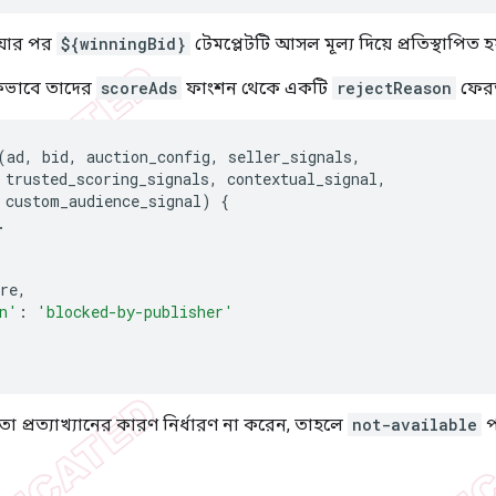
ওয়ার পর
${winningBid}
টেমপ্লেটটি আসল মূল্য দিয়ে প্রতিস্থাপিত হ
িকভাবে তাদের
scoreAds
ফাংশন থেকে একটি
rejectReason
ফেরত
(
ad
,
bid
,
auction_config
,
seller_signals
,
trusted_scoring_signals
,
contextual_signal
,
custom_audience_signal
)
{
.
re
,
n'
:
'blocked-by-publisher'
া প্রত্যাখ্যানের কারণ নির্ধারণ না করেন, তাহলে
not-available
প