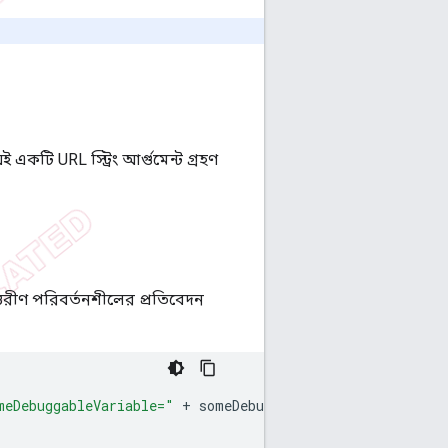
 একটি URL স্ট্রিং আর্গুমেন্ট গ্রহণ
তরীণ পরিবর্তনশীলের প্রতিবেদন
meDebuggableVariable="
+
someDebuggableVariable
;