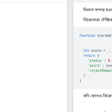
নিলাম সম্পন্ন হ
বিক্রেতারা ঐচ্ছ
function
scoreAd
let
score
=
..
return
{
'status'
:
0
,
'score'
:
sco
'rejectReaso
}
}
যদি কোনও বিক্রেত