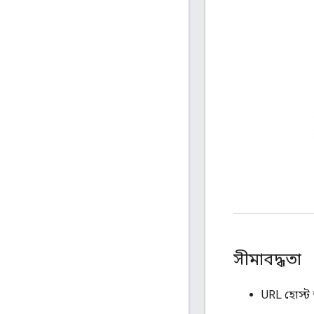
সীমাবদ্ধতা
URL হোস্ট 