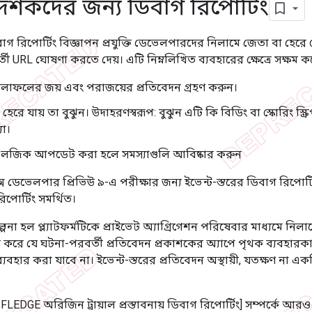
 দর্শকদের জন্য ডিবাগ রিপোর্টিং
িবাগ রিপোর্টিং বিজ্ঞাপন প্রযুক্তি ডেভেলপারদের নিলামে জেতা বা হ
র্তী URL ঘোষণা করতে দেয়। এটি নিম্নলিখিত ব্যবহারের ক্ষেত্রে সক্ষম ক
লাফলের জয় এবং পরাজয়ের প্রতিবেদন গ্রহণ করুন।
েরে যায় তা বুঝুন। উদাহরণস্বরূপ: বুঝুন এটি কি বিডিং বা স্কোরিং স্ক্রি
যা।
প্ট লজিক আপডেট করা হলে সমস্যাগুলি আবিষ্কার করুন
বক্স ডেভেলপার প্রিভিউ ৯-এ পরীক্ষার জন্য ইভেন্ট-স্তরের ডিবাগ রিপোর্
পোর্টিং সমর্থিত।
কল্পনা হল প্ল্যাটফর্মটিকে প্রাইভেট অ্যাগ্রিগেশন পরিষেবার মাধ্যমে 
ত করে যে ঘটনা-পরবর্তী প্রতিবেদন প্রকাশকের অ্যাপে পৃথক ব্যবহারকা
যবহার করা যাবে না। ইভেন্ট-স্তরের প্রতিবেদন অস্থায়ী, যতক্ষণ না একট
LEDGE অরিজিন ট্রায়াল প্রস্তাবনায় ডিবাগ রিপোর্টিং] সম্পর্কে আরও