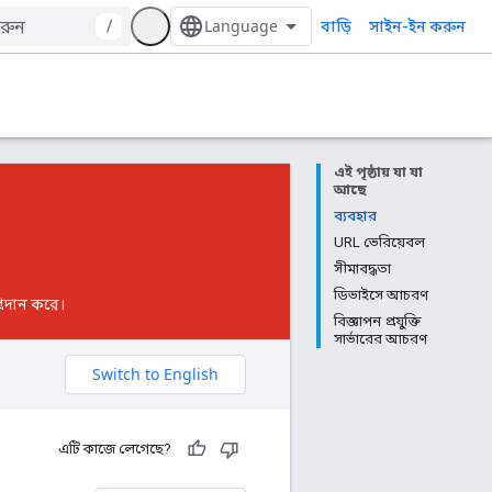
বাড়ি
/
সাইন-ইন করুন
এই পৃষ্ঠায় যা যা
আছে
ব্যবহার
URL ভেরিয়েবল
সীমাবদ্ধতা
ডিভাইসে আচরণ
প্রদান করে।
বিজ্ঞাপন প্রযুক্তি
সার্ভারের আচরণ
এটি কাজে লেগেছে?