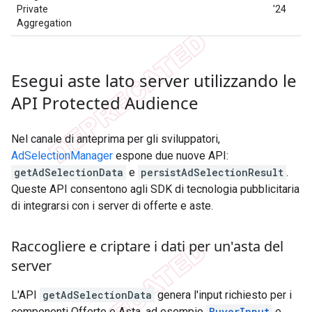
Private
'24
Aggregation
Esegui aste lato server utilizzando le
API Protected Audience
Nel canale di anteprima per gli sviluppatori,
AdSelectionManager
espone due nuove API:
getAdSelectionData
e
persistAdSelectionResult
.
Queste API consentono agli SDK di tecnologia pubblicitaria
di integrarsi con i server di offerte e aste.
Raccogliere e criptare i dati per un'asta del
server
L'API
getAdSelectionData
genera l'input richiesto per i
componenti Offerte e Asta, ad esempio
BuyerInput
e