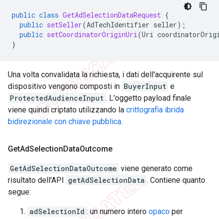
public
class
GetAdSelectionDataRequest
{
public
setSeller
(
AdTechIdentifier
seller
);
public
setCoordinatorOriginUri
(
Uri
coordinatorOrig
}
Una volta convalidata la richiesta, i dati dell'acquirente sul
dispositivo vengono composti in
BuyerInput
e
ProtectedAudienceInput
. L'oggetto payload finale
viene quindi criptato utilizzando la
crittografia ibrida
bidirezionale con chiave pubblica
.
Get
Ad
Selection
Data
Outcome
GetAdSelectionDataOutcome
viene generato come
risultato dell'API
getAdSelectionData
. Contiene quanto
segue:
adSelectionId
: un numero intero
opaco
per