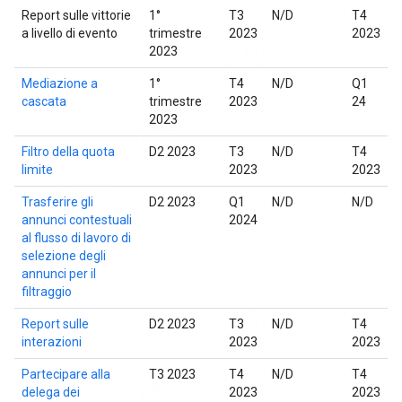
Report sulle vittorie
1°
T3
N/D
T4
a livello di evento
trimestre
2023
2023
2023
Mediazione a
1°
T4
N/D
Q1
cascata
trimestre
2023
24
2023
Filtro della quota
D2 2023
T3
N/D
T4
limite
2023
2023
Trasferire gli
D2 2023
Q1
N/D
N/D
annunci contestuali
2024
al flusso di lavoro di
selezione degli
annunci per il
filtraggio
Report sulle
D2 2023
T3
N/D
T4
interazioni
2023
2023
Partecipare alla
T3 2023
T4
N/D
T4
delega dei
2023
2023