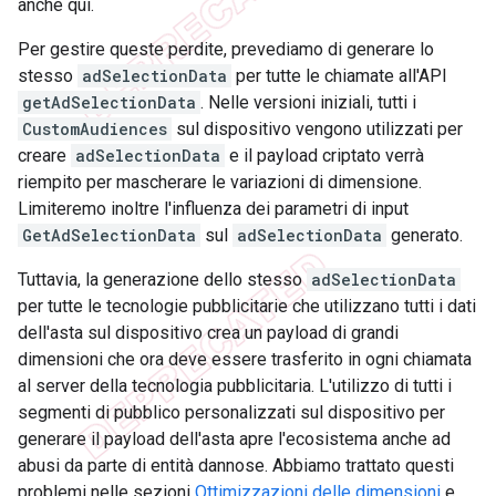
anche qui.
Per gestire queste perdite, prevediamo di generare lo
stesso
adSelectionData
per tutte le chiamate all'API
getAdSelectionData
. Nelle versioni iniziali, tutti i
CustomAudiences
sul dispositivo vengono utilizzati per
creare
adSelectionData
e il payload criptato verrà
riempito per mascherare le variazioni di dimensione.
Limiteremo inoltre l'influenza dei parametri di input
GetAdSelectionData
sul
adSelectionData
generato.
Tuttavia, la generazione dello stesso
adSelectionData
per tutte le tecnologie pubblicitarie che utilizzano tutti i dati
dell'asta sul dispositivo crea un payload di grandi
dimensioni che ora deve essere trasferito in ogni chiamata
al server della tecnologia pubblicitaria. L'utilizzo di tutti i
segmenti di pubblico personalizzati sul dispositivo per
generare il payload dell'asta apre l'ecosistema anche ad
abusi da parte di entità dannose. Abbiamo trattato questi
problemi nelle sezioni
Ottimizzazioni delle dimensioni
e