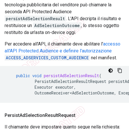
tecnologia pubblicitaria del venditore può chiamare la
seconda API Protected Audience
persistAdSelectionResult
. L'API decripta il risultato e
restituisce un
AdSelectionOutcome
, lo stesso oggetto
restituito da un'asta on-device oggi.
Per accedere all'API, il chiamante deve abilitare l'
accesso
all'API Protected Audience e definire l'autorizzazione
ACCESS_ADSERVICES_CUSTOM_AUDIENCE
nel manifest.
public
void
persistAdSelectionResult
(
PersistAdSelectionResultRequest
persistA
Executor
executor
,
OutcomeReceiver<AdSelectionOutcome
,
Exce
Persist
Ad
Selection
Result
Request
Il chiamante deve impostare quanto segue nella richiesta: