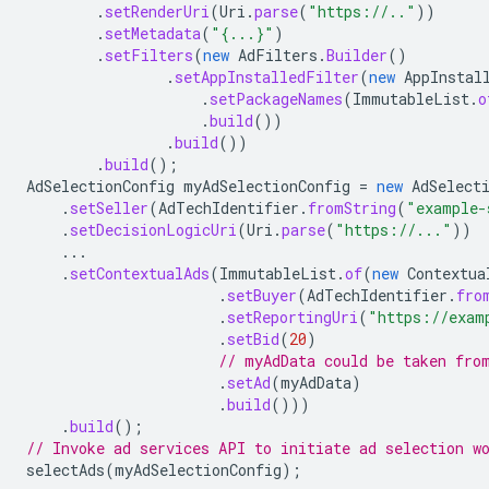
.
setRenderUri
(
Uri
.
parse
(
"https://.."
))
.
setMetadata
(
"{...}"
)
.
setFilters
(
new
AdFilters
.
Builder
()
.
setAppInstalledFilter
(
new
AppInstal
.
setPackageNames
(
ImmutableList
.
o
.
build
())
.
build
())
.
build
();
AdSelectionConfig
myAdSelectionConfig
=
new
AdSelect
.
setSeller
(
AdTechIdentifier
.
fromString
(
"example-
.
setDecisionLogicUri
(
Uri
.
parse
(
"https://..."
))
...
.
setContextualAds
(
ImmutableList
.
of
(
new
Contextua
.
setBuyer
(
AdTechIdentifier
.
fro
.
setReportingUri
(
"https://exam
.
setBid
(
20
)
// myAdData could be taken fro
.
setAd
(
myAdData
)
.
build
()))
.
build
();
// Invoke ad services API to initiate ad selection w
selectAds
(
myAdSelectionConfig
);