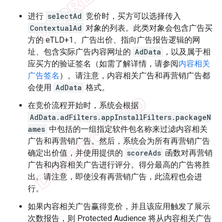
进行
selectAd
竞价时，买方可以选择传入
ContextualAd
对象的列表。此类对象会包含广告买
方的 eTLD+1、广告出价、指向广告报告逻辑的网
址、包含实际广告内容网址的
AdData
，以及属于相
应买方的验证签名（如需了解详情，请参阅
内容相关
广告签名
）。请注意，内容相关广告和再营销广告都
会使用
AdData
格式。
在竞价流程开始时，系统会根据
AdData.adFilters.appInstallFilters.packageN
ames
中包括的一组指定软件包名称来过滤内容相关
广告和再营销广告。然后，系统会为所有再营销广告
确定出价值，并使用提供的
scoreAds
函数对再营销
广告和内容相关广告进行评分。得分最高的广告将胜
出。请注意，即使没有再营销广告，此流程也会进
行。
如果内容相关广告赢得竞价，并且该应用触发了展示
次数报告，则 Protected Audience 将从内容相关广告