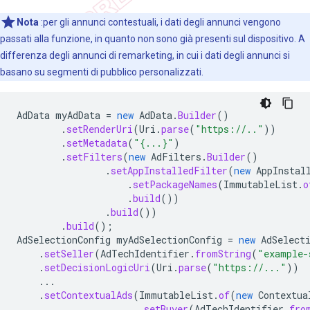
Nota
:per gli annunci contestuali, i dati degli annunci vengono
passati alla funzione, in quanto non sono già presenti sul dispositivo. A
differenza degli annunci di remarketing, in cui i dati degli annunci si
basano su segmenti di pubblico personalizzati.
AdData
myAdData
=
new
AdData
.
Builder
()
.
setRenderUri
(
Uri
.
parse
(
"https://.."
))
.
setMetadata
(
"{...}"
)
.
setFilters
(
new
AdFilters
.
Builder
()
.
setAppInstalledFilter
(
new
AppInstal
.
setPackageNames
(
ImmutableList
.
o
.
build
())
.
build
())
.
build
();
AdSelectionConfig
myAdSelectionConfig
=
new
AdSelect
.
setSeller
(
AdTechIdentifier
.
fromString
(
"example-
.
setDecisionLogicUri
(
Uri
.
parse
(
"https://..."
))
...
.
setContextualAds
(
ImmutableList
.
of
(
new
Contextua
.
setBuyer
(
AdTechIdentifier
.
fro