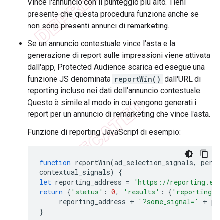
Vince l'annuncio con il punteggio più alto. Tieni
presente che questa procedura funziona anche se
non sono presenti annunci di remarketing.
Se un annuncio contestuale vince l'asta e la
generazione di report sulle impressioni viene attivata
dall'app, Protected Audience scarica ed esegue una
funzione JS denominata
reportWin()
dall'URL di
reporting incluso nei dati dell'annuncio contestuale.
Questo è simile al modo in cui vengono generati i
report per un annuncio di remarketing che vince l'asta.
Funzione di reporting JavaScript di esempio:
function
reportWin
(
ad_selection_signals
,
per_
contextual_signals
)
{
let
reporting_address
=
'https://reporting.ex
return
{
'status'
:
0
,
'results'
:
{
'reporting_u
reporting_address
+
'?some_signal='
+
pe
}