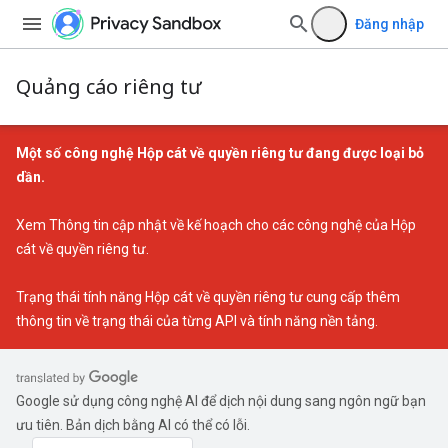
Đăng nhập
Quảng cáo riêng tư
Một số công nghệ Hộp cát về quyền riêng tư đang được loại bỏ
dần.
Xem
Thông tin cập nhật về kế hoạch cho các công nghệ của Hộp
cát về quyền riêng tư
.
Trạng thái tính năng Hộp cát về quyền riêng tư
cung cấp thêm
thông tin về trạng thái của từng API và tính năng nền tảng.
Google sử dụng công nghệ AI để dịch nội dung sang ngôn ngữ bạn
ưu tiên. Bản dịch bằng AI có thể có lỗi.