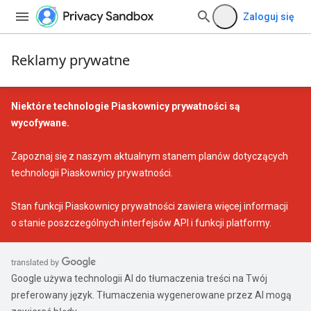
Zaloguj się
Reklamy prywatne
Niektóre technologie Piaskownicy prywatności są
wycofywane.
Zapoznaj się z naszym
aktualnym stanem planów dotyczących
technologii Piaskownicy prywatności
.
Stan funkcji Piaskownicy prywatności
zawiera więcej informacji
o stanie poszczególnych interfejsów API i funkcji platformy.
Google używa technologii AI do tłumaczenia treści na Twój
preferowany język. Tłumaczenia wygenerowane przez AI mogą