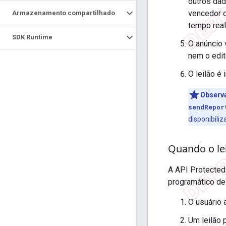
outros dad
vencedor c
Armazenamento compartilhado
tempo real
SDK Runtime
O anúncio
nem o edit
O leilão é
Observ
sendRepor
disponibili
Quando o le
A API Protected
programático de
O usuário 
Um leilão 