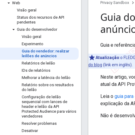
Privacy Sandbox
Web
Visão geral
Guia do
Status dos recursos de API
pendentes
anúnci
Guia do desenvolvedor
Visão geral
Experimento
Guia e referênci
Guia do vendedor: realizar
leilões de anúncios
Atualização
:o FLED
Relatórios de leilão
do blog
(link em inglês).
IDs de relatórios
Neste artigo, vo
Melhorar a latência do leilão
atual da API Pr
Relatório sobre os resultados
do leilão
Leia o
guia par
Configuração de leilão
sequencial com lances de
explicação da A
header e leilão da API
Protected Audience para vários
Não é desenvol
vendedores
Resolver problemas
Desativar