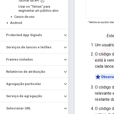
Tutorial da API
Usar os "Temas" para
segmentar um público-alvo
Casos de uso
Android
Protected App Signals
Este
Um usuário
Serviços de lances e leilões
O código 
Frames isolados
está à ven
cada lance
Relatórios de atribuição
Observ
Agregação particular
O código d
relevante 
Serviço de agregação
restante d
O código d
Selecionar URL