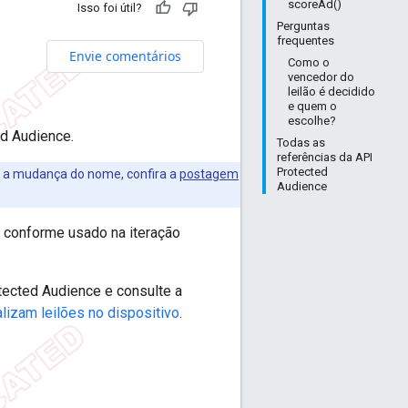
scoreAd()
Isso foi útil?
Perguntas
frequentes
Envie comentários
Como o
vencedor do
leilão é decidido
e quem o
escolhe?
ed Audience.
Todas as
referências da API
Protected
e a mudança do nome, confira a
postagem
Audience
s, conforme usado na iteração
tected Audience e consulte a
lizam leilões no dispositivo
.