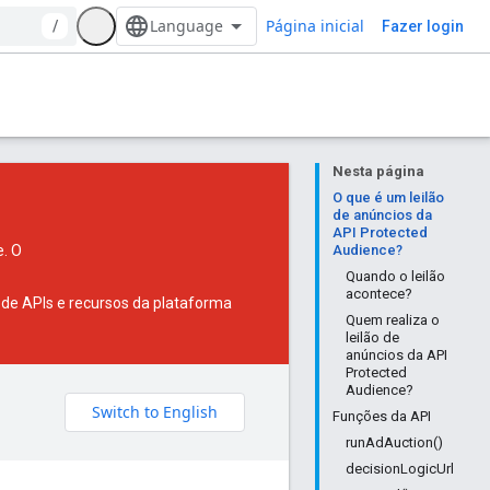
Página inicial
/
Fazer login
Nesta página
O que é um leilão
de anúncios da
API Protected
e
. O
Audience?
Quando o leilão
acontece?
de APIs e recursos da plataforma
Quem realiza o
leilão de
anúncios da API
Protected
Audience?
Funções da API
runAdAuction()
decisionLogicUrl