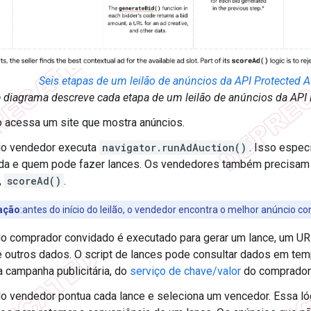
Seis etapas de um leilão de anúncios da API Protected 
 diagrama descreve cada etapa de um leilão de anúncios da API
 acessa um site que mostra anúncios.
do vendedor executa
navigator.runAdAuction()
. Isso espec
da e quem pode fazer lances. Os vendedores também precisam i
,
scoreAd()
.
ação
:antes do início do leilão, o vendedor encontra o melhor anúncio co
o comprador convidado é executado para gerar um lance, um URL
e outros dados. O script de lances pode consultar dados em te
a campanha publicitária, do
serviço de chave/valor
do comprador
o vendedor pontua cada lance e seleciona um vencedor. Essa lóg