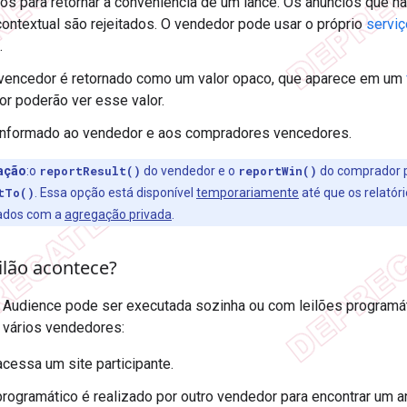
os para retornar a conveniência de um lance. Os anúncios que 
ontextual são rejeitados. O vendedor pode usar o próprio
serviç
.
 vencedor é retornado como um valor opaco, que aparece em um
or poderão ver esse valor.
 informado ao vendedor e aos compradores vencedores.
ação
:o
reportResult()
do vendedor e o
reportWin()
do comprador 
tTo()
. Essa opção está disponível
temporariamente
até que os relató
zados com a
agregação privada
.
ilão acontece?
 Audience pode ser executada sozinha ou com leilões programát
 vários vendedores:
acessa um site participante.
programático é realizado por outro vendedor para encontrar um a