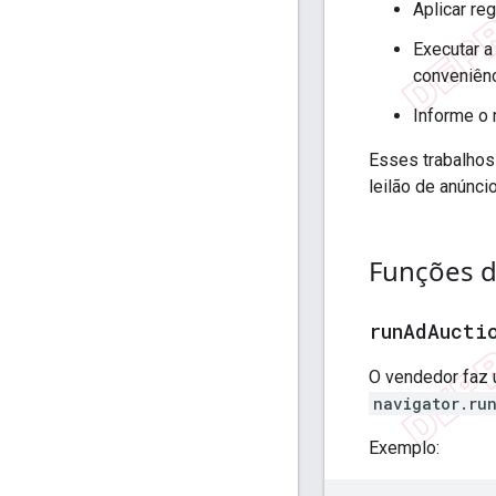
Aplicar re
Executar a
conveniênc
Informe o 
Esses trabalhos
leilão de anúnc
Funções d
run
Ad
Aucti
O vendedor faz 
navigator.ru
Exemplo: