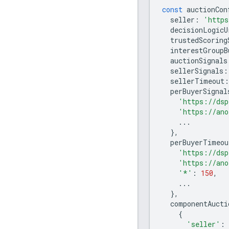
const
auctionCon
seller
:
'https
decisionLogicU
trustedScoring
interestGroupB
auctionSignals
sellerSignals
:
sellerTimeout
:
perBuyerSignal
'https://dsp
'https://ano
...
},
perBuyerTimeou
'https://dsp
'https://ano
'*'
:
150
,
...
},
componentAucti
{
'seller'
: