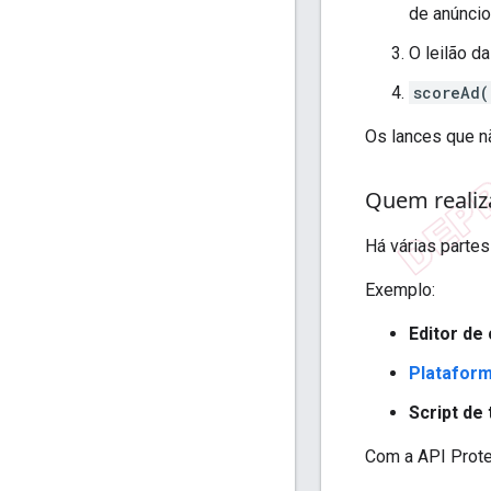
de anúncio
O leilão d
scoreAd(
Os lances que n
Quem realiza
Há várias partes
Exemplo:
Editor de
Plataform
Script de
Com a API Prote