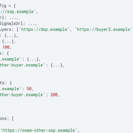
fig
=
{
://ssp.example'
,
rl
:
...,
SignalsUrl
:
...,
uyers
:
[
'https://dsp.example'
,
'https://buyer2.example'
:
{...},
{...},
100
,
s
:
{
.example'
:
{...},
ther-buyer.example'
:
{...},
ts
:
{
.example'
:
50
,
ther-buyer.example'
:
200
,
ons
:
[
'https://some-other-ssp.example'
,