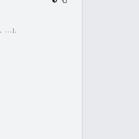
,
...],