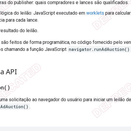
gras do publisher: quais compradores e lances são qualificados.
 lógica do leilão: JavaScript executado em
worklets
para calcula
ia para cada lance.
resultado do leilão.
 são feitos de forma programática, no código fornecido pelo ven
ios chamando a função JavaScript
navigator.runAdAuction()
a API
on(
)
uma solicitação ao navegador do usuário para iniciar um leilão 
nAdAuction()
.