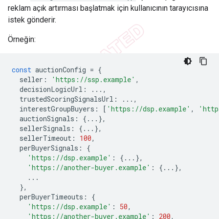
reklam açık artırması başlatmak için kullanıcının tarayıcısına
istek gönderir.
Örneğin:
const
auctionConfig
=
{
seller
:
'https://ssp.example'
,
decisionLogicUrl
:
...,
trustedScoringSignalsUrl
:
...,
interestGroupBuyers
:
[
'https://dsp.example'
,
'http
auctionSignals
:
{...},
sellerSignals
:
{...},
sellerTimeout
:
100
,
perBuyerSignals
:
{
'https://dsp.example'
:
{...},
'https://another-buyer.example'
:
{...},
...
},
perBuyerTimeouts
:
{
'https://dsp.example'
:
50
,
'https://another-buyer.example'
:
200
,