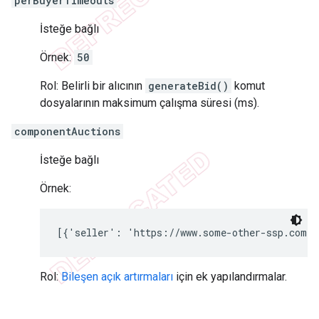
perBuyerTimeouts
İsteğe bağlı
Örnek:
50
Rol: Belirli bir alıcının
generateBid()
komut
dosyalarının maksimum çalışma süresi (ms).
componentAuctions
İsteğe bağlı
Örnek:
[{'seller': 'https://www.some-other-ssp.com',
Rol:
Bileşen açık artırmaları
için ek yapılandırmalar.