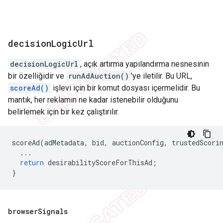
decision
Logic
Url
decisionLogicUrl
, açık artırma yapılandırma nesnesinin
bir özelliğidir ve
runAdAuction()
'ye iletilir. Bu URL,
scoreAd()
işlevi için bir komut dosyası içermelidir. Bu
mantık, her reklamın ne kadar istenebilir olduğunu
belirlemek için bir kez çalıştırılır.
scoreAd
(
adMetadata
,
bid
,
auctionConfig
,
trustedScori
...
return
desirabilityScoreForThisAd
;
}
browser
Signals