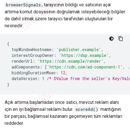
browserSignals
, tarayıcının bildiği ve satıcının açık
artırma komut dosyasının doğrulamak isteyebileceği bilgiler
de dahil olmak üzere tarayıcı tarafından oluşturulan bir
nesnedir:
{
topWindowHostname
:
'publisher.example'
,
interestGroupOwner
:
'https://dsp.example'
,
renderUrl
:
'https://cdn.example/render'
,
adComponents
:
[
'https://cdn.com/ad-component-1'
,
.
biddingDurationMsec
:
12
,
dataVersion
:
1
/* DValue from the seller's Key/Val
}
Açık artırma başlamadan önce satıcı, mevcut reklam alanı
için en iyi bağlamsal reklamı bulur.
scoreAd()
mantığının
bir parçası, bağlamsal kazananı geçemeyen tüm reklamları
reddeder.