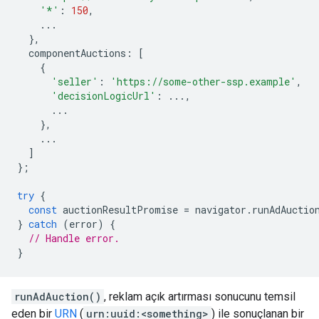
'*'
:
150
,
...
},
componentAuctions
:
[
{
'seller'
:
'https://some-other-ssp.example'
,
'decisionLogicUrl'
:
...,
...
},
...
]
};
try
{
const
auctionResultPromise
=
navigator
.
runAdAuctio
}
catch
(
error
)
{
// Handle error.
}
runAdAuction()
, reklam açık artırması sonucunu temsil
eden bir
URN
(
urn:uuid:<something>
) ile sonuçlanan bir