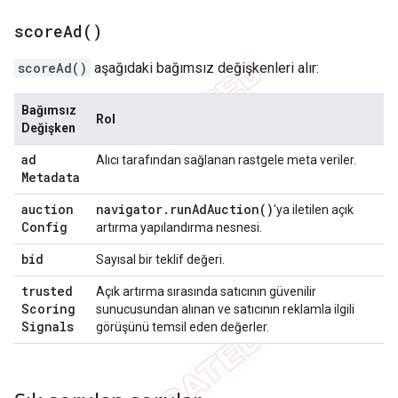
score
Ad(
)
scoreAd()
aşağıdaki bağımsız değişkenleri alır:
Bağımsız
Rol
Değişken
ad
Alıcı tarafından sağlanan rastgele meta veriler.
Metadata
auction
navigator
.
run
Ad
Auction(
)
'ya iletilen açık
Config
artırma yapılandırma nesnesi.
bid
Sayısal bir teklif değeri.
trusted
Açık artırma sırasında satıcının güvenilir
Scoring
sunucusundan alınan ve satıcının reklamla ilgili
Signals
görüşünü temsil eden değerler.