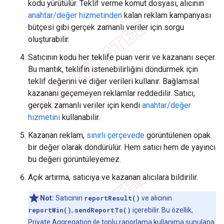
kodu yürütülür. Teklif verme komut dosyası, alıcının
anahtar/değer hizmetinden
kalan reklam kampanyası
bütçesi gibi gerçek zamanlı veriler için sorgu
oluşturabilir.
Satıcının kodu her teklife puan verir ve kazananı seçer.
Bu mantık, teklifin istenebilirliğini döndürmek için
teklif değerini ve diğer verileri kullanır. Bağlamsal
kazananı geçemeyen reklamlar reddedilir. Satıcı,
gerçek zamanlı veriler için kendi
anahtar/değer
hizmetini
kullanabilir.
Kazanan reklam,
sınırlı çerçevede
görüntülenen opak
bir değer olarak döndürülür. Hem satıcı hem de yayıncı
bu değeri görüntüleyemez.
Açık artırma, satıcıya ve kazanan alıcılara bildirilir.
Not:
Satıcının
reportResult()
ve alıcının
reportWin()
,
sendReportTo()
içerebilir. Bu özellik,
Private Aggregation
ile toplu raporlama kullanıma sunulana