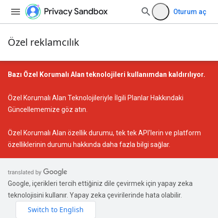
Oturum aç
Özel reklamcılık
Bazı Özel Korumalı Alan teknolojileri kullanımdan kaldırılıyor.
Özel Korumalı Alan Teknolojileriyle İlgili Planlar Hakkındaki
Güncellememize
göz atın.
Özel Korumalı Alan özellik durumu
, tek tek API'lerin ve platform
özelliklerinin durumu hakkında daha fazla bilgi sağlar.
Google, içerikleri tercih ettiğiniz dile çevirmek için yapay zeka
teknolojisini kullanır. Yapay zeka çevirilerinde hata olabilir.