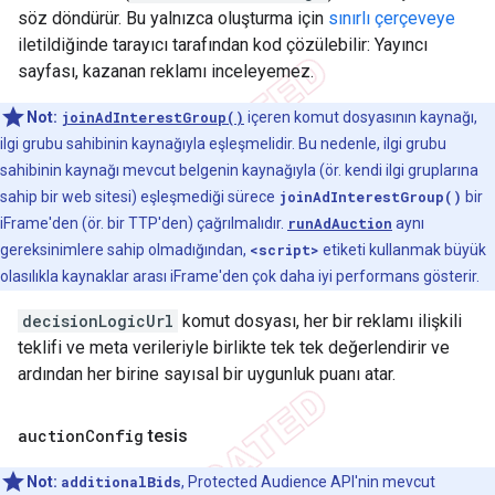
söz döndürür. Bu yalnızca oluşturma için
sınırlı çerçeveye
iletildiğinde tarayıcı tarafından kod çözülebilir: Yayıncı
sayfası, kazanan reklamı inceleyemez.
Not:
joinAdInterestGroup()
içeren komut dosyasının kaynağı,
ilgi grubu sahibinin kaynağıyla eşleşmelidir. Bu nedenle, ilgi grubu
sahibinin kaynağı mevcut belgenin kaynağıyla (ör. kendi ilgi gruplarına
sahip bir web sitesi) eşleşmediği sürece
joinAdInterestGroup()
bir
iFrame'den (ör. bir TTP'den) çağrılmalıdır.
runAdAuction
aynı
gereksinimlere sahip olmadığından,
<script>
etiketi kullanmak büyük
olasılıkla kaynaklar arası iFrame'den çok daha iyi performans gösterir.
decisionLogicUrl
komut dosyası, her bir reklamı ilişkili
teklifi ve meta verileriyle birlikte tek tek değerlendirir ve
ardından her birine sayısal bir uygunluk puanı atar.
auction
Config
tesis
Not:
additionalBids
, Protected Audience API'nin mevcut