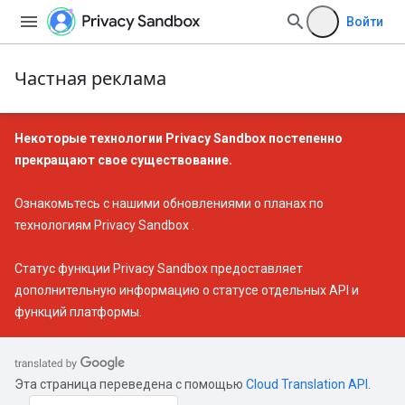
Войти
Частная реклама
Некоторые технологии Privacy Sandbox постепенно
прекращают свое существование.
Ознакомьтесь с нашими
обновлениями о планах по
технологиям Privacy Sandbox
.
Статус функции Privacy Sandbox
предоставляет
дополнительную информацию о статусе отдельных API и
функций платформы.
Эта страница переведена с помощью
Cloud Translation API
.