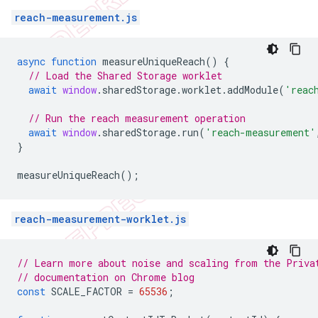
reach-measurement.js
async
function
measureUniqueReach
()
{
// Load the Shared Storage worklet
await
window
.
sharedStorage
.
worklet
.
addModule
(
'reac
// Run the reach measurement operation
await
window
.
sharedStorage
.
run
(
'reach-measurement'
}
measureUniqueReach
();
reach-measurement-worklet.js
// Learn more about noise and scaling from the Priva
// documentation on Chrome blog
const
SCALE_FACTOR
=
65536
;