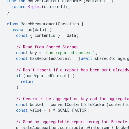
function
convertContentIdToBucket
(
contentId
)
{
return
BigInt
(
contentId
);
}
class
ReachMeasurementOperation
{
async
run
(
data
)
{
const
{
contentId
}
=
data
;
// Read from Shared Storage
const
key
=
'has-reported-content'
;
const
hasReportedContent
=
(
await
sharedStorage
.
// Don't report if a report has been sent alread
if
(
hasReportedContent
)
{
return
;
}
// Generate the aggregation key and the aggregat
const
bucket
=
convertContentIdToBucket
(
contentI
const
value
=
1
*
SCALE_FACTOR
;
// Send an aggregatable report using the Private
privateAggregation
.
contributeToHistogram
({
bucke