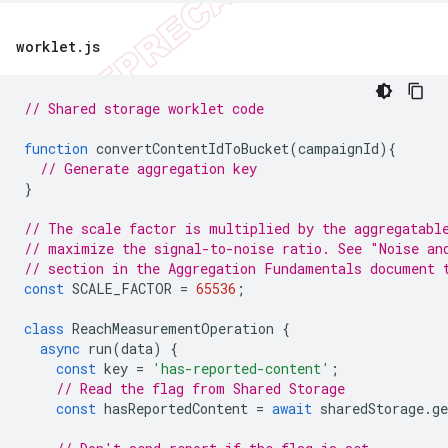
worklet
.
js
// Shared storage worklet code
function
convertContentIdToBucket
(
campaignId
){
// Generate aggregation key
}
// The scale factor is multiplied by the aggregatabl
// maximize the signal-to-noise ratio. See "Noise an
// section in the Aggregation Fundamentals document 
const
SCALE_FACTOR
=
65536
;
class
ReachMeasurementOperation
{
async
run
(
data
)
{
const
key
=
'has-reported-content'
;
// Read the flag from Shared Storage
const
hasReportedContent
=
await
sharedStorage
.
ge