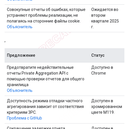
Совокупные отчеты об ошибках, которые
Ожидается во
устраняют проблемы реализации, не
втором
полагаясь на сторонние файлы cookie.
квартале 2025
Объяснитель
г.
,
Предложение
Статус
Предотвратите недействительные
Доступно в
отчеты Private Aggregation API с
Chrome
помощью проверки отчетов для общего
хранилища
Объяснитель
Доступность режима отладки частного
Доступен в
агрегирования зависит от соответствия
хромированном
критериям 3PC.
цвете M119.
Проблема с GitHub
Сокращение задержки отчета
Доступен в