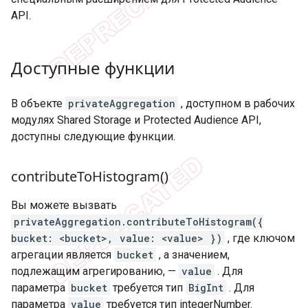
API.
Доступные функции
В объекте
privateAggregation
, доступном в рабочих
модулях Shared Storage и Protected Audience API,
доступны следующие функции.
contribute
To
Histogram(
)
Вы можете вызвать
privateAggregation.contributeToHistogram({
bucket: <bucket>, value: <value> })
, где ключом
агрегации является
bucket
, а значением,
подлежащим агрегированию, —
value
. Для
параметра
bucket
требуется тип
BigInt
. Для
параметра
value
требуется тип integerNumber.