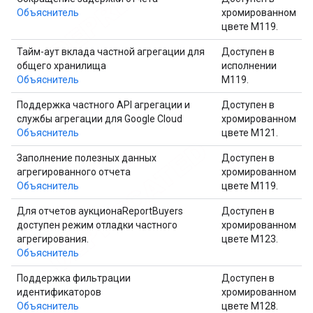
Объяснитель
хромированном
цвете M119.
Тайм-аут вклада частной агрегации для
Доступен в
общего хранилища
исполнении
Объяснитель
M119.
Поддержка частного API агрегации и
Доступен в
службы агрегации для Google Cloud
хромированном
Объяснитель
цвете M121.
Заполнение полезных данных
Доступен в
агрегированного отчета
хромированном
Объяснитель
цвете M119.
Для отчетов аукционаReportBuyers
Доступен в
доступен режим отладки частного
хромированном
агрегирования.
цвете M123.
Объяснитель
Поддержка фильтрации
Доступен в
идентификаторов
хромированном
Объяснитель
цвете M128.