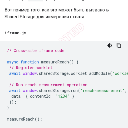
Вот пример того, как это может быть вызвано в
Shared Storage для измерения охвата:
iframe
.
js
// Cross-site iframe code
async
function
measureReach
()
{
// Register worklet
await
window
.
sharedStorage
.
worklet
.
addModule
(
'workl
// Run reach measurement operation
await
window
.
sharedStorage
.
run
(
'reach-measurement'
,
data
:
{
contentId
:
'1234'
}
});
}
measureReach
();