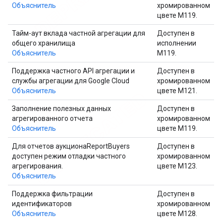
Объяснитель
хромированном
цвете M119.
Тайм-аут вклада частной агрегации для
Доступен в
общего хранилища
исполнении
Объяснитель
M119.
Поддержка частного API агрегации и
Доступен в
службы агрегации для Google Cloud
хромированном
Объяснитель
цвете M121.
Заполнение полезных данных
Доступен в
агрегированного отчета
хромированном
Объяснитель
цвете M119.
Для отчетов аукционаReportBuyers
Доступен в
доступен режим отладки частного
хромированном
агрегирования.
цвете M123.
Объяснитель
Поддержка фильтрации
Доступен в
идентификаторов
хромированном
Объяснитель
цвете M128.