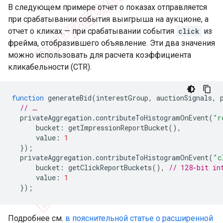
В следующем примере отчет о показах отправляется
при срабатывании события выигрыша на аукционе, а
отчет о кликах — при срабатывании события
click
из
фрейма, отобразившего объявление. Эти два значения
можно использовать для расчета коэффициента
кликабельности (CTR).
function
generateBid
(
interestGroup
,
auctionSignals
,
// …
privateAggregation
.
contributeToHistogramOnEvent
(
"r
bucket
:
getImpressionReportBucket
(),
value
:
1
});
privateAggregation
.
contributeToHistogramOnEvent
(
"c
bucket
:
getClickReportBuckets
(),
// 128-bit in
value
:
1
});
Подробнее см.
в пояснительной статье о расширенной