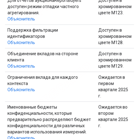
Для отчетов аукционаReportBuyers
Доступен в
доступен режим отладки частного
хромированном
агрегирования.
цвете M123.
Объяснитель
Поддержка фильтрации
Доступен в
идентификаторов
хромированном
Объяснитель
цвете M128.
Объединение вкладов на стороне
Доступен в
клиента
хромированном
Объяснитель
цвете M129.
Ограничения вклада для каждого
Ожидается в
контекста
первом
Объяснитель
квартале 2025
г.
Именованные бюджеты
Ожидается во
конфиденциальности, которые
втором
предварительно распределяют бюджет
квартале 2025
конфиденциальности для различных
г.
вариантов использования измерений.
Объяснитель