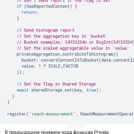
// Don't send report if the flag is set
if
(
hasReportedContent
)
{
return
;
}
// Send histogram report
// Set the aggregation key in `bucket`
// Bucket examples: 54153254n or BigInt(54153254
// Set the scaled aggregatable value in `value`
privateAggregation
.
contributeToHistogram
({
bucket
:
convertContentIdToBucket
(
data
.
contentI
value
:
1
*
SCALE_FACTOR
});
// Set the flag in Shared Storage
await
sharedStorage
.
set
(
key
,
true
);
}
}
register
(
'reach-measurement'
,
ReachMeasurementOperat
В предыдущем примере кода функция Private