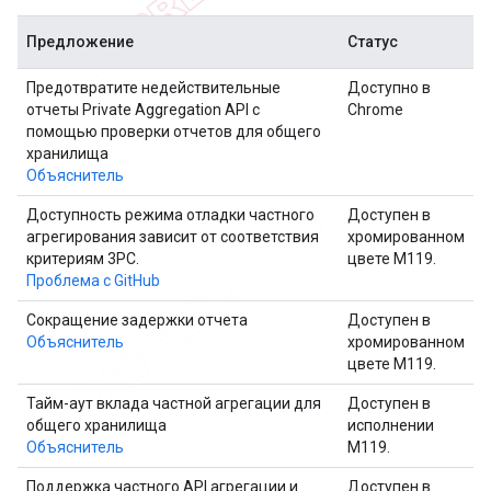
Предложение
Статус
Предотвратите недействительные
Доступно в
отчеты Private Aggregation API с
Chrome
помощью проверки отчетов для общего
хранилища
Объяснитель
Доступность режима отладки частного
Доступен в
агрегирования зависит от соответствия
хромированном
критериям 3PC.
цвете M119.
Проблема с GitHub
Сокращение задержки отчета
Доступен в
Объяснитель
хромированном
цвете M119.
Тайм-аут вклада частной агрегации для
Доступен в
общего хранилища
исполнении
Объяснитель
M119.
Поддержка частного API агрегации и
Доступен в