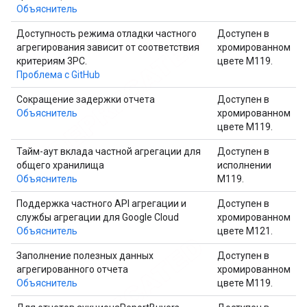
Объяснитель
Доступность режима отладки частного
Доступен в
агрегирования зависит от соответствия
хромированном
критериям 3PC.
цвете M119.
Проблема с GitHub
Сокращение задержки отчета
Доступен в
Объяснитель
хромированном
цвете M119.
Тайм-аут вклада частной агрегации для
Доступен в
общего хранилища
исполнении
Объяснитель
M119.
Поддержка частного API агрегации и
Доступен в
службы агрегации для Google Cloud
хромированном
Объяснитель
цвете M121.
Заполнение полезных данных
Доступен в
агрегированного отчета
хромированном
Объяснитель
цвете M119.