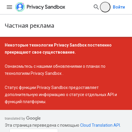
Войти
Частная реклама
Некоторые технологии Privacy Sandbox постепенно
прекращают свое существование.
Ознакомьтесь с нашими
обновлениями о планах по
технологиям Privacy Sandbox
.
Статус функции Privacy Sandbox
предоставляет
дополнительную информацию о статусе отдельных API и
функций платформы.
Эта страница переведена с помощью
Cloud Translation API
.