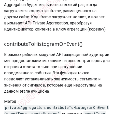
Aggregation будет вызываться всякий раз, когда
загружается контент из iframe, размещенного на
другом сайте. Код iframe загружает воллет, и воллет
вызывает API Private Aggregation, преобразуя
идентификатор контента в ключ агрегации (корзину).
contribute
To
Histogram
On
Event(
)
В рамках рабочих модулей API защищенной аудитории
мы предоставляем механизм на основе триггеров для
отправки отчета только при наступлении
определенного события. Эта функция также
позволяет устанавливать зависимость сегмента и
значения от сигналов, которые еще недоступны на
данном этапе аукциона.
Метод
privateAggregation.contributeToHistogramOnEvent
(eventType, contribution)
принимает
eventType
,