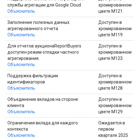
службы агрегации для Google Cloud
хромированном
Объяснитель
цвете M121.
Заполнение полезных данных
Доступен в
агрегированного отчета
хромированном
Объяснитель
цвете M119.
Для отчетов аукционаReportBuyers
Доступен в
доступен режим отладки частного
хромированном
агрегирования.
цвете M123.
Объяснитель
Поддержка фильтрации
Доступен в
идентификаторов
хромированном
Объяснитель
цвете M128.
Объединение вкладов на стороне
Доступен в
клиента
хромированном
Объяснитель
цвете M129.
Ограничения вклада для каждого
Ожидается в
контекста
первом
Объяснитель
квартале 2025