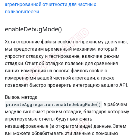
агрегированной отчетности для частных
пользователей
.
enable
Debug
Mode(
)
Хотя сторонние файлы cookie по-прежнему доступны,
мы предоставим временный механизм, который
упростит отладку и тестирование, включив режим
отладки. Отчет об отладке полезен для сравнения
ваших измерений на основе файлов cookie с
измерениями вашей частной агрегации, а также
позволяет быстро проверить интеграцию вашего API.
Вызов метода
privateAggregation.enableDebugMode()
в рабочем
модуле включает режим отладки, благодаря которому
агрегируемые отчеты будут включать
незашифрованные (в открытом виде) данные. Затем
вы можете обрабатывать эти данные с помощью