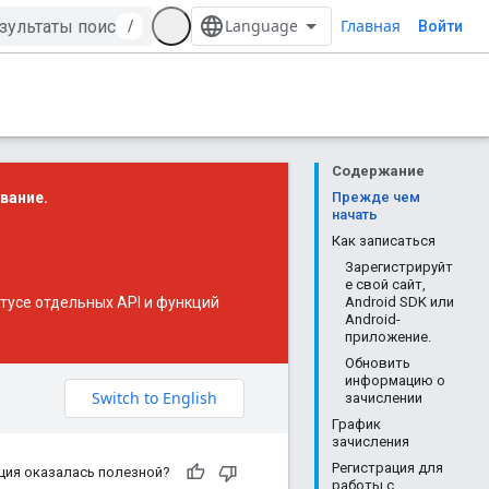
Главная
/
Войти
Содержание
вание.
Прежде чем
начать
Как записаться
Зарегистрируйт
е свой сайт,
усе отдельных API и функций
Android SDK или
Android-
приложение.
Обновить
информацию о
зачислении
График
зачисления
Регистрация для
ция оказалась полезной?
работы с