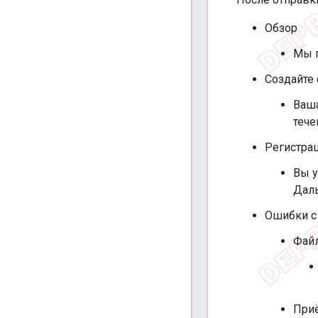
Обзор
Мы п
Создайте 
Ваша
тече
Регистра
Вы у
Даль
Ошибки с 
Файл
Приё