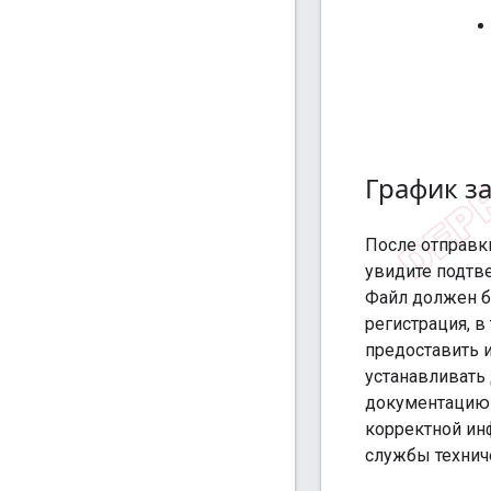
График з
После отправк
увидите подтв
Файл должен б
регистрация, в
предоставить 
устанавливать
документацию 
корректной ин
службы технич