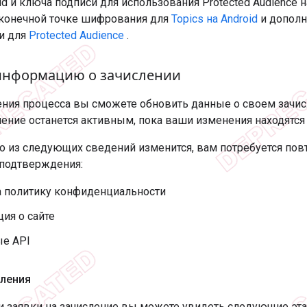
oid и ключа подписи для использования Protected Audience 
конечной точке шифрования для
Topics на Android
и дополн
и для
Protected Audience
.
информацию о зачислении
ния процесса вы сможете обновить данные о своем зачис
ение останется активным, пока ваши изменения находятся
бо из следующих сведений изменится, вам потребуется пов
подтверждения:
а политику конфиденциальности
ия о сайте
е API
сления
и заявки на зачисление вы можете увидеть следующие эта