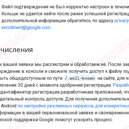
Файл подтверждения не был корректно настроен в течени
больше не удается найти после ранее успешной регистрац
дополнительной информации обратитесь по адресу
privac
enrollment@google.com
.
ачисления
и вашей заявки мы рассмотрим и обработаем её. После з
ерждение в консоли и сможете получить доступ к файлу по
ыть общедоступным по пути
/.well-known
на сайте, для
 течение 30 дней с момента одобрения регистрации.
Разраб
идентификатор регистрации разработчикам приложений, ч
 детальный контроль доступа. Для получения дополнитель
Android
по настройке рекламных сервисов для конкретны
формации в вашей первоначальной заявке и своевременн
еской поддержки Google помогут ускорить процесс.