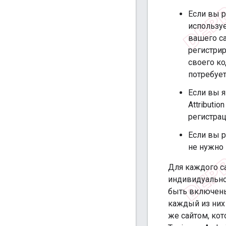
Если вы р
используе
вашего с
регистрир
своего ко
потребует
Если вы 
Attributio
регистрац
Если вы 
не нужно 
Для каждого са
индивидуально
быть включены
каждый из них 
же сайтом, ко