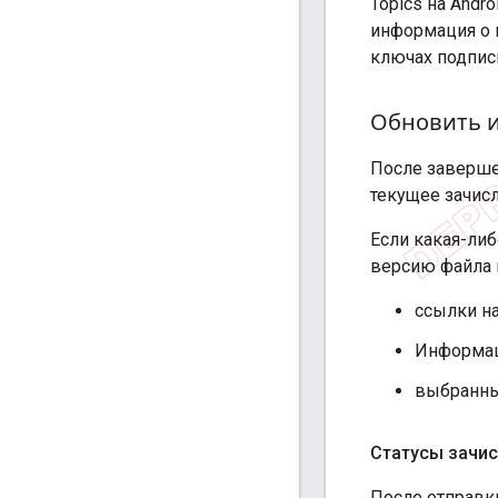
Topics на Andr
информация о 
ключах подпис
Обновить 
После заверше
текущее зачисл
Если какая-ли
версию файла 
ссылки н
Информац
выбранны
Статусы зачи
После отправк