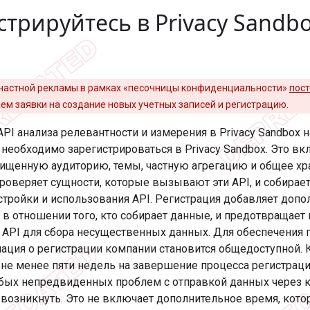
стрируйтесь в Privacy Sandb
 частной рекламы в рамках «песочницы конфиденциальности»
пост
м заявки на создание новых учетных записей и регистрацию.
API анализа релевантности и измерения в Privacy Sandbox н
необходимо зарегистрироваться в Privacy Sandbox. Это вкл
щищенную аудиторию, темы, частную агрегацию и общее хр
проверяет сущности, которые вызывают эти API, и собирае
стройки и использования API. Регистрация добавляет доп
и в отношении того, кто собирает данные, и предотвращае
 API для сбора несущественных данных. Для обеспечения 
мация о регистрации компании становится общедоступной.
 не менее пяти недель на завершение процесса регистраци
бых непредвиденных проблем с отправкой данных через к
 возникнуть. Это не включает дополнительное время, кот