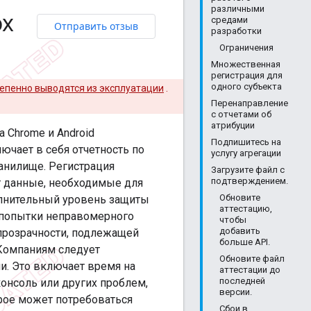
различными
ox
средами
Отправить отзыв
разработки
Ограничения
Множественная
регистрация для
одного субъекта
епенно выводятся из эксплуатации
.
Перенаправление
с отчетами об
атрибуции
а Chrome и Android
Подпишитесь на
ючает в себя отчетность по
услугу агрегации
анилище. Регистрация
Загрузите файл с
подтверждением.
т данные, необходимые для
Обновите
олнительный уровень защиты
аттестацию,
т попытки неправомерного
чтобы
добавить
прозрачности, подлежащей
больше API.
 Компаниям следует
Обновите файл
и. Это включает время на
аттестации до
последней
онсоль или других проблем,
версии.
орое может потребоваться
Сбои в