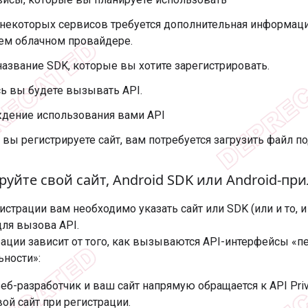
некоторых сервисов требуется дополнительная информаци
ем облачном провайдере.
название SDK, которые вы хотите зарегистрировать.
ь вы будете вызывать API.
дение использования вами API
 вы регистрируете сайт, вам потребуется загрузить файл п
руйте свой сайт
,
Android SDK или Android-пр
истрации вам необходимо указать сайт или SDK (или и то, и
ля вызова API.
рации зависит от того, как вызываются API-интерфейсы «
ности»:
еб-разработчик и ваш сайт напрямую обращается к API Priv
вой сайт при регистрации.