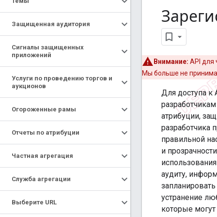
Темы
Зареги
Защищенная аудитория
Сигналы защищенных
приложений
Внимание:
API для
Мы больше не принимае
Услуги по проведению торгов и
аукционов
Для доступа к 
разработчикам 
Огороженные рамы
атрибуции, за
разработчика 
Отчеты по атрибуции
правильной на
и прозрачност
Частная агрегация
использования
аудиту, инфор
Служба агрегации
запланировать
устранение лю
Выберите URL
которые могут