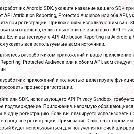
азработчик Android SDK, укажите название вашего SDK при
т API Attribution Reporting, Protected Audience или оба API,
айта при регистрации. Приложениям, использующим ваш S
оваться отдельно, если только они не вызывают API Priva
да. Если вы тестируете API Attribution Reporting на Android
ся указать все используемые вами источники.
являетесь разработчиком приложений и ваше приложение 
n Reporting, Protected Audience или к обоим API, вам следует
ии.
разработчик приложений и полностью делегируете функци
проходить процесс регистрации.
йта или SDK, использующего API Privacy Sandbox, требуетс
е подтверждение. Приложения, напрямую обращающиеся к 
 в одну регистрацию. Если вы планируете использовать не
в процессе регистрации. Примечание: Сайт, на котором вы 
торый будет использоваться для получения ключей шифров