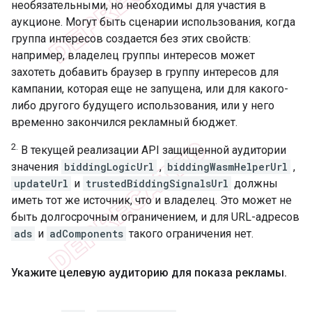
необязательными, но необходимы для участия в
аукционе. Могут быть сценарии использования, когда
группа интересов создается без этих свойств:
например, владелец группы интересов может
захотеть добавить браузер в группу интересов для
кампании, которая еще не запущена, или для какого-
либо другого будущего использования, или у него
временно закончился рекламный бюджет.
2.
В текущей реализации API защищенной аудитории
значения
biddingLogicUrl
,
biddingWasmHelperUrl
,
updateUrl
и
trustedBiddingSignalsUrl
должны
иметь тот же источник, что и владелец. Это может не
быть долгосрочным ограничением, и для URL-адресов
ads
и
adComponents
такого ограничения нет.
Укажите целевую аудиторию для показа рекламы
.