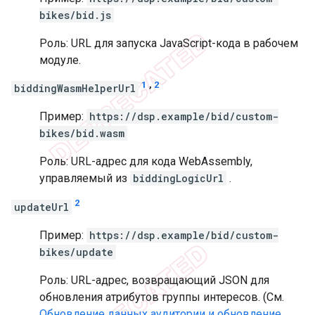
bikes/bid.js
Роль: URL для запуска JavaScript-кода в рабочем
модуле.
1
,
2
biddingWasmHelperUrl
Пример:
https://dsp.example/bid/custom-
bikes/bid.wasm
Роль: URL-адрес для кода WebAssembly,
управляемый из
biddingLogicUrl
.
2
updateUrl
Пример:
https://dsp.example/bid/custom-
bikes/update
Роль: URL-адрес, возвращающий JSON для
обновления атрибутов группы интересов. (См.
Обновление данных аудитории и обновление