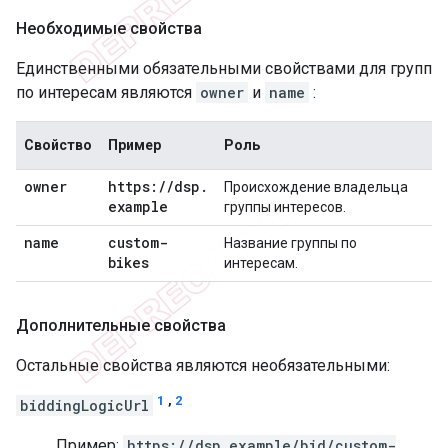
Необходимые свойства
Единственными обязательными свойствами для групп
по интересам являются
owner
и
name
:
Свойство
Пример
Роль
owner
https:
/
/
dsp
.
Происхождение владельца
example
группы интересов.
name
custom-
Название группы по
bikes
интересам.
Дополнительные свойства
Остальные свойства являются необязательными:
1
,
2
biddingLogicUrl
Пример:
https://dsp.example/bid/custom-