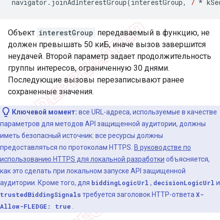
navigator
.
joinAdInterestGroup
(
interestGroup
,
7
*
kSe
Объект
interestGroup
передаваемый в функцию, не
должен превышать 50 киБ, иначе вызов завершится
неудачей. Второй параметр задает продолжительность
группы интересов, ограниченную 30 днями.
Последующие вызовы перезаписывают ранее
сохраненные значения.
Ключевой момент:
все URL-адреса, используемые в качестве
параметров для методов API защищенной аудитории, должны
иметь безопасный источник: все ресурсы должны
предоставляться по протоколам HTTPS.
В руководстве по
использованию HTTPS для локальной разработки
объясняется,
как это сделать при локальном запуске API защищенной
аудитории. Кроме того, для
biddingLogicUrl
,
decisionLogicUrl
и
trustedBiddingSignals
требуется заголовок HTTP-ответа
X-
Allow-FLEDGE: true
.