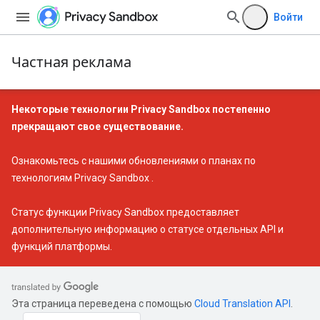
Войти
Частная реклама
Некоторые технологии Privacy Sandbox постепенно
прекращают свое существование.
Ознакомьтесь с нашими
обновлениями о планах по
технологиям Privacy Sandbox
.
Статус функции Privacy Sandbox
предоставляет
дополнительную информацию о статусе отдельных API и
функций платформы.
Эта страница переведена с помощью
Cloud Translation API
.