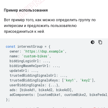
Пример использования
Вот пример того, как можно определить группу по
интересам и предложить пользователю
присоединиться к ней.
const
interestGroup
=
{
owner
:
'https://dsp.example'
,
name
:
'custom-bikes'
,
biddingLogicUrl
:
...,
biddingWasmHelperUrl
:
...,
updateUrl
:
...,
trustedBiddingSignalsUrl
:
...,
trustedBiddingSignalsKeys
:
[
'key1'
,
'key2'
],
userBiddingSignals
:
{...},
ads
:
[
bikeAd1
,
bikeAd2
,
bikeAd3
],
adComponents
:
[
customBike1
,
customBike2
,
bikePedal
};