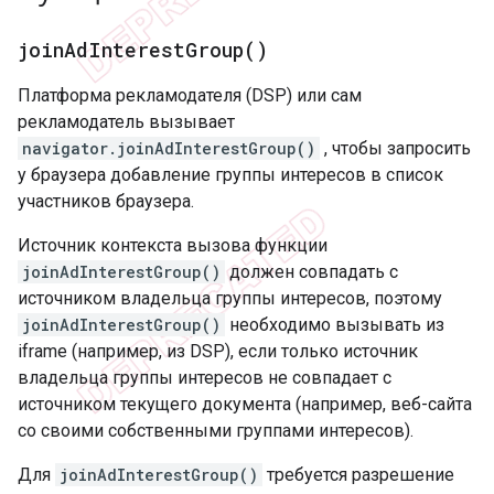
join
Ad
Interest
Group(
)
Платформа рекламодателя (DSP) или сам
рекламодатель вызывает
navigator.joinAdInterestGroup()
, чтобы запросить
у браузера добавление группы интересов в список
участников браузера.
Источник контекста вызова функции
joinAdInterestGroup()
должен совпадать с
источником владельца группы интересов, поэтому
joinAdInterestGroup()
необходимо вызывать из
iframe (например, из DSP), если только источник
владельца группы интересов не совпадает с
источником текущего документа (например, веб-сайта
со своими собственными группами интересов).
Для
joinAdInterestGroup()
требуется разрешение