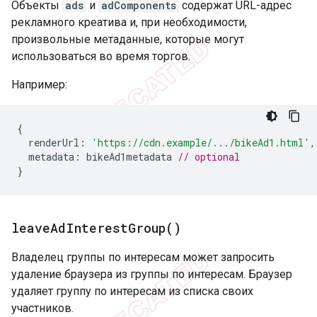
Объекты
ads
и
adComponents
содержат URL-адрес
рекламного креатива и, при необходимости,
произвольные метаданные, которые могут
использоваться во время торгов.
Например:
{
renderUrl
:
'https://cdn.example/.../bikeAd1.html'
,
metadata
:
bikeAd1metadata
// optional
}
leave
Ad
Interest
Group(
)
Владелец группы по интересам может запросить
удаление браузера из группы по интересам. Браузер
удаляет группу по интересам из списка своих
участников.