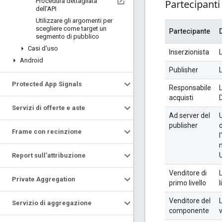
Procedura dettagliata
Partecipanti
dell'API
Utilizzare gli argomenti per
scegliere come target un
Partecipante
segmento di pubblico
Casi d'uso
Inserzionista
Android
Publisher
L
Protected App Signals
Responsabile
acquisti
Servizi di offerte e aste
Ad server del
U
publisher
d
Frame con recinzione
U
Report sull'attribuzione
Venditore di
Private Aggregation
primo livello
l
Venditore del
Servizio di aggregazione
componente