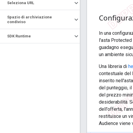
Seleziona URL
Configuraz
Spazio di archiviazione
condiviso
In una configura
SDK Runtime
l'asta Protected
guadagno eseguen
un ambiente sicu
Una libreria di
he
contestuale del 
inserito nell'as
del punteggio, il
del prezzo minim
desiderabilità. 
dell'offerta, l'a
restituisce un vi
Audience viene v