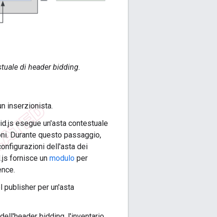
tuale di header bidding.
un inserzionista.
id.js esegue un'asta contestuale
zioni. Durante questo passaggio,
configurazioni dell'asta dei
.js fornisce un
modulo
per
ence.
l publisher per un'asta
 dell'header bidding, l'inventario