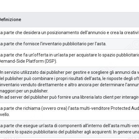
Definizione
La parte che desidera un posizionamento dell'annuncio e crea la creativi
a parte che fornisce l'inventario pubblicitario per l'asta.
La parte che fa un'offerta in un'asta per acquistare lo spazio pubblicitar
Demand-Side Platform (DSP).
n servizio utilizzato dai publisher per gestire e scegliere gli annunci da 
el publisher può combinare i propri risultati dell'asta, le risposte degli of
l'inventario venduto direttamente e altro ancora per determinare l'annu
maggiori per un publisher.
n ad server del publisher può fornire una libreria lato client per interagire
La parte che richiama (ovvero crea) l'asta multi-venditore Protected Audi
ivello.
La parte che esegue un'asta di componenti all'interno dell'asta multi-v
vendere lo spazio pubblicitario del publisher agli acquirenti. In genere 