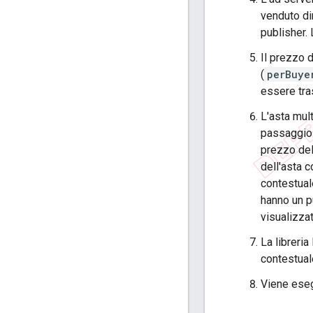
venduto di
publisher. 
Il prezzo d
(
perBuye
essere tras
L'asta mul
passaggio 
prezzo del
dell'asta c
contestuale
hanno un p
visualizzat
La libreria
contestuale
Viene esegu