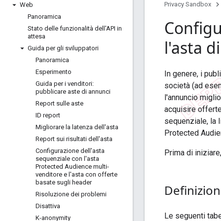
Privacy Sandbox
Web
Panoramica
Configu
Stato delle funzionalità dell'API in
attesa
l'asta d
Guida per gli sviluppatori
Panoramica
Esperimento
In genere, i publ
Guida per i venditori:
società (ad esem
pubblicare aste di annunci
l'annuncio migli
Report sulle aste
acquisire offert
ID report
sequenziale, la 
Migliorare la latenza dell'asta
Protected Audien
Report sui risultati dell'asta
Configurazione dell'asta
Prima di iniziare
sequenziale con l'asta
Protected Audience multi-
venditore e l'asta con offerte
basate sugli header
Definizion
Risoluzione dei problemi
Disattiva
Le seguenti tabe
K-anonymity