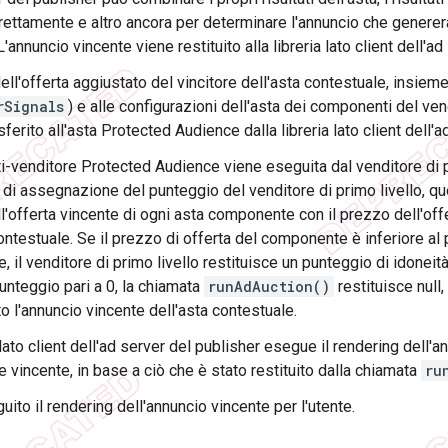
rettamente e altro ancora per determinare l'annuncio che genererà
L'annuncio vincente viene restituito alla libreria lato client dell'ad
ell'offerta aggiustato del vincitore dell'asta contestuale, insieme 
rSignals
) e alle configurazioni dell'asta dei componenti del ven
ferito all'asta Protected Audience dalla libreria lato client dell'a
ti-venditore Protected Audience viene eseguita dal venditore di pr
di assegnazione del punteggio del venditore di primo livello, que
l'offerta vincente di ogni asta componente con il prezzo dell'off
ontestuale. Se il prezzo di offerta del componente è inferiore al 
, il venditore di primo livello restituisce un punteggio di idoneità 
unteggio pari a 0, la chiamata
runAdAuction()
restituisce null
o l'annuncio vincente dell'asta contestuale.
 lato client dell'ad server del publisher esegue il rendering dell
 vincente, in base a ciò che è stato restituito dalla chiamata
ru
ito il rendering dell'annuncio vincente per l'utente.