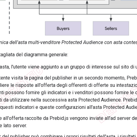
ca dell'asta multi-venditore Protected Audience con asta contes
tagliata del diagramma generale:
asta, l'utente viene aggiunto a un gruppo di interesse sul sito di 
tente visita la pagina del publisher in un secondo momento, Preb
iere le risposte all'offerta degli offerenti di offerte su intesta
nti possono fornire gli indicatori e i venditori possono fornire le 
 da utilizzare nella successiva asta Protected Audience. Prebid
questi indicatori e queste configurazioni all'asta Protected Audi
 all'offerta raccolte da Prebid.js vengono inviate all'ad server de
 lato server.
 del publisher può combinare i propri risultati dell'asta, i risultati