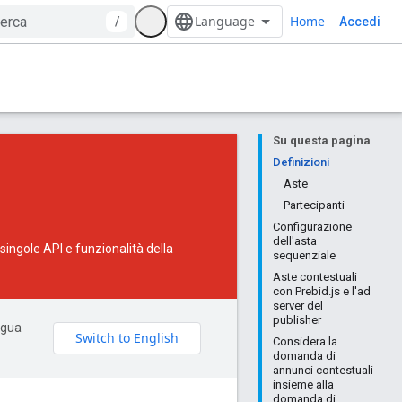
Home
/
Accedi
Su questa pagina
Definizioni
Aste
Partecipanti
Configurazione
dell'asta
 singole API e funzionalità della
sequenziale
Aste contestuali
con Prebid.js e l'ad
server del
publisher
ingua
Considera la
domanda di
annunci contestuali
insieme alla
domanda di