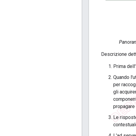
Panorami
Descrizione det
Prima dell'
Quando l'u
per raccogl
gli acquire
componenti
propagare 
Le risposte
contestuale
L'ad server