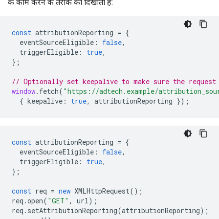
के काम करने के तरीके को दिखाता है:
const
attributionReporting
=
{
eventSourceEligible
:
false
,
triggerEligible
:
true
,
};
// Optionally set keepalive to make sure the request
window
.
fetch
(
"https://adtech.example/attribution_sou
{
keepalive
:
true
,
attributionReporting
});
const
attributionReporting
=
{
eventSourceEligible
:
false
,
triggerEligible
:
true
,
};
const
req
=
new
XMLHttpRequest
();
req
.
open
(
"GET"
,
url
);
req
.
setAttributionReporting
(
attributionReporting
);