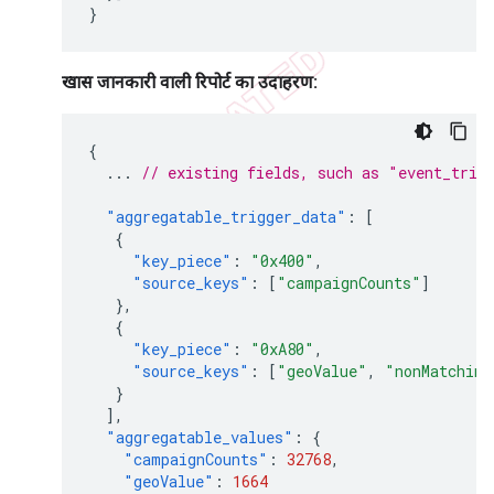
}
खास जानकारी वाली रिपोर्ट का उदाहरण:
{
...
// existing fields, such as "event_trig
"aggregatable_trigger_data"
:
[
{
"key_piece"
:
"0x400"
,
"source_keys"
:
[
"campaignCounts"
]
},
{
"key_piece"
:
"0xA80"
,
"source_keys"
:
[
"geoValue"
,
"nonMatching
}
],
"aggregatable_values"
:
{
"campaignCounts"
:
32768
,
"geoValue"
:
1664