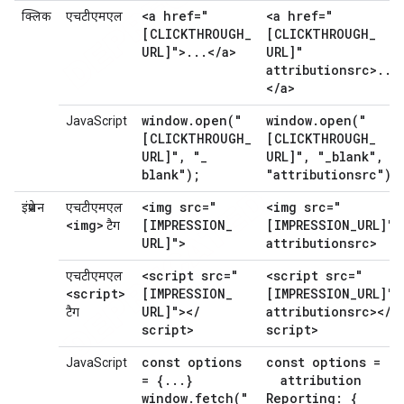
<a href="
<a href="
क्लिक
एचटीएमएल
[CLICKTHROUGH
_
[CLICKTHROUGH
_
URL]">
.
.
.
<
/
a>
URL]"
attributionsrc>
.
.
.
<
/
a>
window
.
open(
"
window
.
open(
"
JavaScript
[CLICKTHROUGH
_
[CLICKTHROUGH
_
URL]"
,
"
_
URL]"
,
"
_
blank"
,
blank");
"attributionsrc");
<img src="
<img src="
इंप्रेशन
एचटीएमएल
<img>
[IMPRESSION
_
[IMPRESSION
_
URL]"
टैग
URL]">
attributionsrc>
<script src="
<script src="
एचटीएमएल
<script>
[IMPRESSION
_
[IMPRESSION
_
URL]"
URL]"><
/
attributionsrc><
/
टैग
script>
script>
const options
const options = {
JavaScript
= {
.
.
.
}
attribution
window
.
fetch(
"
Reporting: {