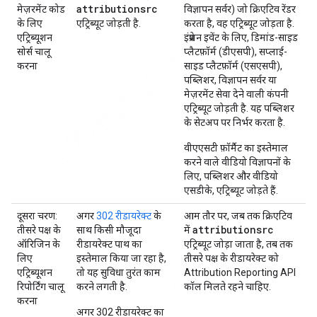
attributionsrc
मेज़रमेंट कोड
विज्ञापन सर्वर) जो क्रिएटिव रेंडर
के लिए
एट्रिब्यूट जोड़ती है.
करता है, वह एट्रिब्यूट जोड़ता है.
एट्रिब्यूशन
इंप्रेशन इवेंट के लिए, डिमांड-साइड
सोर्स चालू
प्लैटफ़ॉर्म (डीएसपी), सप्लाई-
करना
साइड प्लैटफ़ॉर्म (एसएसपी),
पब्लिशर, विज्ञापन सर्वर या
मेज़रमेंट सेवा देने वाली कंपनी
एट्रिब्यूट जोड़ती है. यह पब्लिशर
के सेटअप पर निर्भर करता है.
वीएएसटी फ़ॉर्मैट का इस्तेमाल
करने वाले वीडियो विज्ञापनों के
लिए, पब्लिशर और वीडियो
एसडीके, एट्रिब्यूट जोड़ते हैं.
दूसरा चरण:
अगर
302 रीडायरेक्ट
के
आम तौर पर, जब तक क्रिएटिव
attributionsrc
तीसरे पक्ष के
साथ किसी मौजूदा
में
ऑरिजिन के
रीडायरेक्ट पाथ का
एट्रिब्यूट जोड़ा जाता है, तब तक
लिए
इस्तेमाल किया जा रहा है,
तीसरे पक्ष के रीडायरेक्ट को
एट्रिब्यूशन
तो यह सुविधा तुरंत काम
Attribution Reporting API
रिपोर्टिंग चालू
करने लगती है.
कॉल मिलते रहने चाहिए.
करना
अगर 302 रीडायरेक्ट का