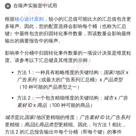
在噪声实验室中试用
根据
核心设计原则
，较小的汇总值可能比大的汇总值包含更
多噪声。因此，您的配置选择会影响每个桶（也称为汇总
键）中最终包含的归因转化事件数量，而该数量会影响最终
输出的摘要报告中的噪声。
影响单个分桶中归因转化事件数量的一项设计决策是维度粒
度。请参考以下汇总键及其维度的示例：
方法 1：一种具有粗略维度的关键结构：
国家/地区
x
广告系列
（或最大的广告系列汇总桶）x
产品类型
（10 种可能的产品类型之一）
方法 2：一个包含精细维度的关键结构：
城市
x
广告
素材 ID
x
商品
（100 种可能的商品）
城市
是比
国家/地区
更精细的维度；
广告素材 ID
比
广告系列
更精细；
商品
比
商品类型
更精细。因此，与方法 1 相比，
方法 2 的汇总报告输出中每个分桶（即每个键）的事件