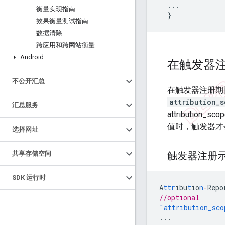
...
衡量实现指南
}
效果衡量测试指南
数据清除
跨应用和跨网站衡量
Android
在触发器
不公开汇总
在触发器注册期
attribution_s
汇总服务
attribution
值时，触发器才
选择网址
触发器注册
共享存储空间
SDK 运行时
A
ttr
ibu
t
io
n
-
Repo
//optional
"attribution_sco
...