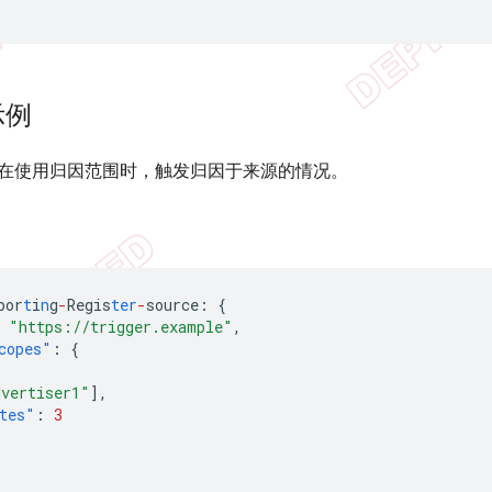
示例
在使用归因范围时，触发归因于来源的情况。
por
t
i
n
g
-
Regis
ter
-
source
:
{
"https://trigger.example"
,
copes"
:
{
dvertiser1"
],
tes"
:
3