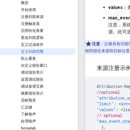
概览
values
：
开始使用
注册归因来源
max_eve
注册触发器
注意，系
启用转化衡量
源。此可选
更改归因逻辑
注意
：注册具有归因
定义过滤条件
相同报告来源和目标位置
定义归因范围
防止重复
自定义报告窗口
来源注册示
调试报告简介
设置调试报告
A
ttr
ibu
t
io
n
-
Re
调试食谱宝典
//optional
摘要报告简介
"attribution_s
贡献预算
"limit"
:
<
i
nt
汇总键
"values"
:
<
lis
了解噪声
// optional
"max_event_sta
处理噪声
},
Noiselab