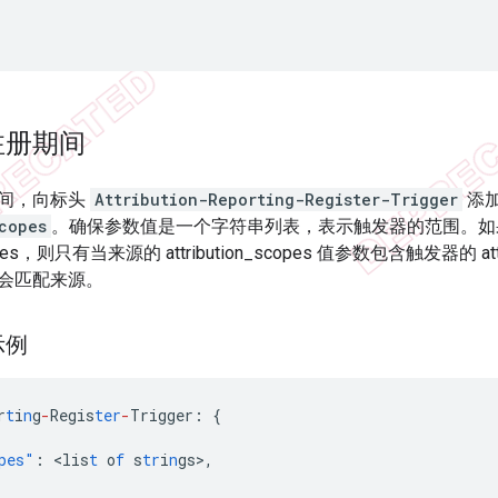
注册期间
间，向标头
Attribution-Reporting-Register-Trigger
添
copes
。确保参数值是一个字符串列表，表示触发器的范围。如
_scopes，则只有当来源的 attribution_scopes 值参数包含触发器的 at
会匹配来源。
示例
r
t
i
n
g
-
Regis
ter
-
Trigger
:
{
pes"
:
<
lis
t
o
f
s
tr
i
n
gs
>
,