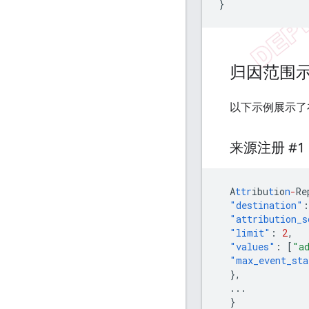
}
归因范围
以下示例展示了
来源注册 #1
A
ttr
ibu
t
io
n
-
Re
"destination"
:
"attribution_s
"limit"
:
2
,
"values"
:
[
"a
"max_event_sta
},
...
}