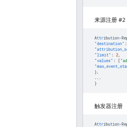
来源注册 #2
A
ttr
ibu
t
io
n
-
Re
"destination"
:
"attribution_s
"limit"
:
2
,
"values"
:
[
"a
"max_event_sta
},
...
}
触发器注册
A
ttr
ibu
t
io
n
-
Re