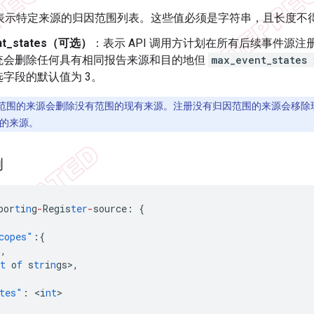
表示特定来源的归因范围列表。这些值必须是字符串，且长度不得超
nt_states（可选）
：表示 API 调用方计划在所有后续事件源
统会删除任何具有相同报告来源和目的地但
max_event_states 
字段的默认值为 3。
范围的来源会删除没有范围的现有来源。注册没有归因范围的来源会移除
的来源。
例
por
t
i
n
g
-
Regis
ter
-
source
:
{
copes"
:{
>
,
t
o
f
s
tr
i
n
gs
>
,
tes"
:
<
i
nt