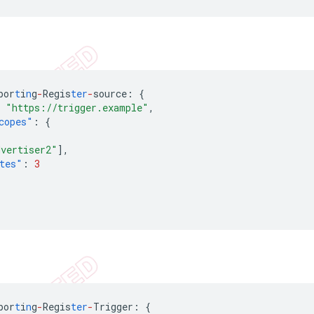
por
t
i
n
g
-
Regis
ter
-
source
:
{
"https://trigger.example"
,
copes"
:
{
dvertiser2"
],
tes"
:
3
por
t
i
n
g
-
Regis
ter
-
Trigger
:
{