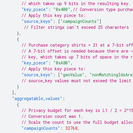
// which takes up 9 bits in the resulting key.
"key_piece"
:
"0x400"
,
// Conversion type purcha
// Apply this key piece to:
"source_keys"
:
[
"campaignCounts"
]
// Filter strings can't exceed 25 characters
},
{
// Purchase category shirts = 21 at a 7-bit of
// A 7-bit offset is needed because there are 
// key, which takes up 7 bits of space in the r
"key_piece"
:
"0xA80"
,
// Apply this key piece to:
"source_keys"
:
[
"geoValue"
,
"nonMatchingIdsAre
// source_key values must not exceed the limit
}
],
"aggregatable_values"
:
{
// Privacy budget for each key is L1 / 2 = 2^1
// Conversion count was 1.
// Scale the count to use the full budget allo
"campaignCounts"
:
32768
,