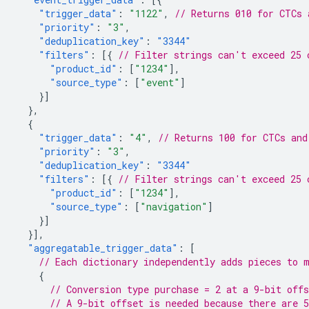
"trigger_data"
:
"1122"
,
// Returns 010 for CTCs 
"priority"
:
"3"
,
"deduplication_key"
:
"3344"
"filters"
:
[{
// Filter strings can't exceed 25 
"product_id"
:
[
"1234"
],
"source_type"
:
[
"event"
]
}]
},
{
"trigger_data"
:
"4"
,
// Returns 100 for CTCs and
"priority"
:
"3"
,
"deduplication_key"
:
"3344"
"filters"
:
[{
// Filter strings can't exceed 25 
"product_id"
:
[
"1234"
],
"source_type"
:
[
"navigation"
]
}]
}],
"aggregatable_trigger_data"
:
[
// Each dictionary independently adds pieces to 
{
// Conversion type purchase = 2 at a 9-bit offs
// A 9-bit offset is needed because there are 