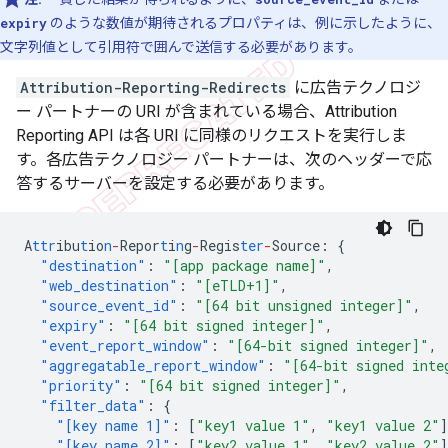
expiry
のような数値が期待されるプロパティは、例に示したように、
文字列値として引用符で囲んで送信する必要があります。
Attribution-Reporting-Redirects
に広告テクノロジ
ー パートナーの URI が含まれている場合、Attribution
Reporting API は各 URI に同様のリクエストを実行しま
す。各広告テクノロジー パートナーは、次のヘッダーで応
答するサーバーを設定する必要があります。
A
ttr
ibu
t
io
n
-
Repor
t
i
n
g
-
Regis
ter
-
Source
:
{
"destination"
:
"[app package name]"
,
"web_destination"
:
"[eTLD+1]"
,
"source_event_id"
:
"[64 bit unsigned integer]"
,
"expiry"
:
"[64 bit signed integer]"
,
"event_report_window"
:
"[64-bit signed integer]"
,
"aggregatable_report_window"
:
"[64-bit signed inte
"priority"
:
"[64 bit signed integer]"
,
"filter_data"
:
{
"[key name 1]"
:
[
"key1 value 1"
,
"key1 value 2"
]
"[key name 2]"
:
[
"key2 value 1"
,
"key2 value 2"
]