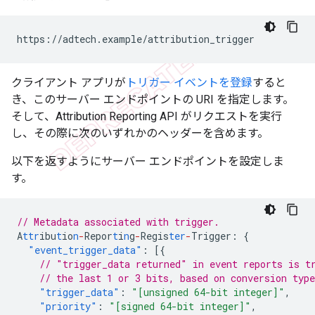
クライアント アプリが
トリガー イベントを登録
すると
き、このサーバー エンドポイントの URI を指定します。
そして、Attribution Reporting API がリクエストを実行
し、その際に次のいずれかのヘッダーを含めます。
以下を返すようにサーバー エンドポイントを設定しま
す。
// Metadata associated with trigger.
A
ttr
ibu
t
io
n
-
Repor
t
i
n
g
-
Regis
ter
-
Trigger
:
{
"event_trigger_data"
:
[{
// "trigger_data returned" in event reports is t
// the last 1 or 3 bits, based on conversion type
"trigger_data"
:
"[unsigned 64-bit integer]"
,
"priority"
:
"[signed 64-bit integer]"
,