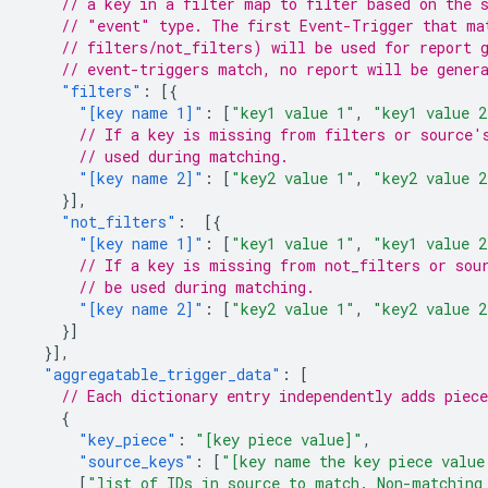
// a key in a filter map to filter based on the 
// "event" type. The first Event-Trigger that ma
// filters/not_filters) will be used for report 
// event-triggers match, no report will be gener
"filters"
:
[{
"[key name 1]"
:
[
"key1 value 1"
,
"key1 value 2
// If a key is missing from filters or source'
// used during matching.
"[key name 2]"
:
[
"key2 value 1"
,
"key2 value 2
}],
"not_filters"
:
[{
"[key name 1]"
:
[
"key1 value 1"
,
"key1 value 2
// If a key is missing from not_filters or sou
// be used during matching.
"[key name 2]"
:
[
"key2 value 1"
,
"key2 value 2
}]
}],
"aggregatable_trigger_data"
:
[
// Each dictionary entry independently adds piec
{
"key_piece"
:
"[key piece value]"
,
"source_keys"
:
[
"[key name the key piece value
[
"list of IDs in source to match. Non-matching