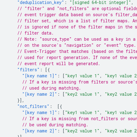
"deduplication_key"
:
"[signed 64-bit integer]"
,
// "filter" and "not_filters" are optional field
// event trigger data based on source's filter_d
// filter set, which is a list of filter maps. A
// is ignored if none of the filter maps in the 
// filter data.
// Note: "source_type" can be used as a key in a
// on the source's "navigation" or "event" type.
// Event-Trigger that matches (based on the filt
// used for report generation. If none of the ev
// event report will be generated.
"filters"
:
[{
"[key name 1]"
:
[
"key1 value 1"
,
"key1 value 2
// If a key is missing from filters or source'
// used during matching.
"[key name 2]"
:
[
"key2 value 1"
,
"key2 value 2
}],
"not_filters"
:
[{
"[key name 1]"
:
[
"key1 value 1"
,
"key1 value 2
// If a key is missing from not_filters or sou
// be used during matching.
"[key name 2]"
:
[
"key2 value 1"
,
"key2 value 2
}]