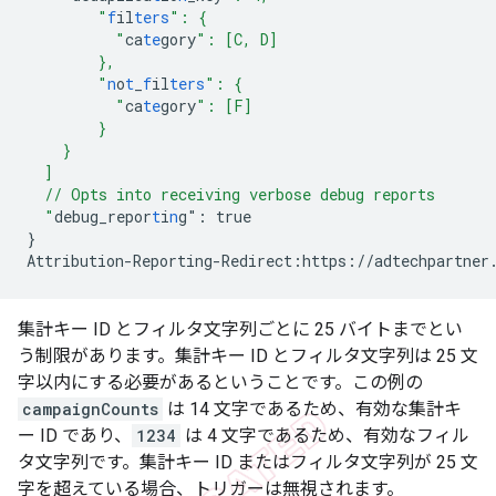
        "
f
il
ters
": {
          "
ca
te
gory
": [C, D]
        },
        "
n
o
t
_
f
il
ters
": {
          "
ca
te
gory
": [F]
        }
    }
  ]
  // Opts into receiving verbose debug reports
  "
debug_repor
t
i
n
g": true
}
Attribution-Reporting-Redirect:https://adtechpartner
集計キー ID とフィルタ文字列ごとに 25 バイトまでとい
う制限があります。集計キー ID とフィルタ文字列は 25 文
字以内にする必要があるということです。この例の
campaignCounts
は 14 文字であるため、有効な集計キ
ー ID であり、
1234
は 4 文字であるため、有効なフィル
タ文字列です。集計キー ID またはフィルタ文字列が 25 文
字を超えている場合、トリガーは無視されます。