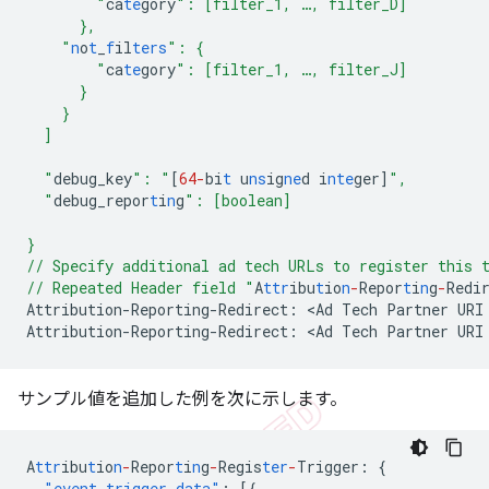
        "
ca
te
gory
": [filter_1, …, filter_D]
      },
    "
n
o
t
_
f
il
ters
": {
        "
ca
te
gory
": [filter_1, …, filter_J]
      }
    }
  ]
  "
debug_key
": "
[
64-
bi
t
u
ns
ig
ne
d
i
nte
ger
]
",
  "
debug_repor
t
i
n
g
": [boolean]
}
// Specify additional ad tech URLs to register this 
// Repeated Header field "
A
ttr
ibu
t
io
n
-
Repor
t
i
n
g
-
Redi
Attribution-Reporting-Redirect: <Ad Tech Partner URI
Attribution-Reporting-Redirect: <Ad Tech Partner URI
サンプル値を追加した例を次に示します。
A
ttr
ibu
t
io
n
-
Repor
t
i
n
g
-
Regis
ter
-
Trigger
:
{
"event_trigger_data"
:
[{