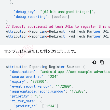
},
"debug_key"
:
"[64-bit unsigned integer]"
,
"debug_reporting"
:
[
boolea
n
]
}
// Specify additional ad tech URLs to register this 
A
ttr
ibu
t
io
n
-
Repor
t
i
n
g
-
Redirec
t
:
<
Ad
Tech
Par
tner
URI
A
ttr
ibu
t
io
n
-
Repor
t
i
n
g
-
Redirec
t
:
<
Ad
Tech
Par
tner
URI
サンプル値を追加した例を次に示します。
A
ttr
ibu
t
io
n
-
Repor
t
i
n
g
-
Regis
ter
-
Source
:
{
"destination"
:
"android-app://com.example.advertis
"source_event_id"
:
"234"
,
"expiry"
:
"259200"
,
"event_report_window"
:
"172800"
,
"aggregatable_report_window"
:
"172800"
,
"priority"
:
"5"
,
"filter_data"
:
{
"product_id"
:
[
"1234"
]