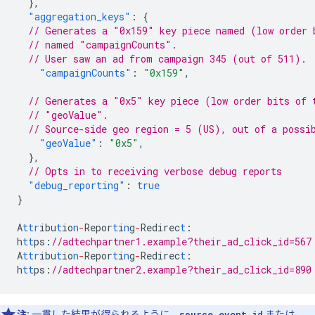
},
"aggregation_keys"
:
{
// Generates a "0x159" key piece named (low order 
// named "campaignCounts".
// User saw an ad from campaign 345 (out of 511).
"campaignCounts"
:
"0x159"
,
// Generates a "0x5" key piece (low order bits of 
// "geoValue".
// Source-side geo region = 5 (US), out of a possi
"geoValue"
:
"0x5"
,
},
// Opts in to receiving verbose debug reports
"debug_reporting"
:
true
}
A
ttr
ibu
t
io
n
-
Repor
t
i
n
g
-
Redirec
t
:
h
tt
ps
:
//adtechpartner1.example?their_ad_click_id=567
A
ttr
ibu
t
io
n
-
Repor
t
i
n
g
-
Redirec
t
:
h
tt
ps
:
//adtechpartner2.example?their_ad_click_id=890
注:
一貫した結果が得られるように、
source_event_id
または