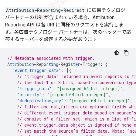
Attribution-Reporting-Redirect
に広告テクノロジー
パートナーの URI が含まれている場合、Attribution
Reporting API は各 URI に同様のリクエストを実行しま
す。各広告テクノロジー パートナーは、次のヘッダーで応
答するサーバーを設定する必要があります。
// Metadata associated with trigger.
A
ttr
ibu
t
io
n
-
Repor
t
i
n
g
-
Regis
ter
-
Trigger
:
{
"event_trigger_data"
:
[{
// "trigger_data" returned in event reports is t
// the last 1 or 3 bits, based on conversion type
"trigger_data"
:
"[unsigned 64-bit integer]"
,
"priority"
:
"[signed 64-bit integer]"
,
"deduplication_key"
:
"[signed 64-bit integer]"
,
// filter and not_filters are optional fields whi
// different event trigger data based on source'
// consist of a filter set, which is a list of f
// event_trigger_data object is ignored if none 
// set match the source's filter data. Note: "so