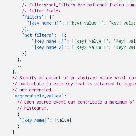
// filters/not_filters are optional fields sim
// filter fields.
"filters"
:
[{
"[key name 1]"
:
[
"key1 value 1"
,
"key1 value
}],
"not_filters"
:
[{
"[key name 1]"
:
[
"key1 value 1"
,
"key1 val
"[key name 2]"
:
[
"key2 value 1"
,
"key2 val
}]
},
..
],
// Specify an amount of an abstract value which ca
// contribute to each key that is attached to aggre
// are generated.
"aggregatable_values"
:
[
// Each source event can contribute a maximum of
// histogram.
{
"[key_name]"
:
[
value
]
}
]