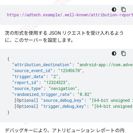
https://adtech.example/.well-known/attribution-repor
次の形式を使用する JSON リクエストを受け入れるよう
に、このサーバーを設定します。
{
"attribution_destination"
:
"android-app://com.adve
"source_event_id"
:
"12345678"
,
"trigger_data"
:
"2"
,
"report_id"
:
"12324323"
,
"source_type"
:
"navigation"
,
"randomized_trigger_rate"
:
"0.02"
[
Op
t
io
nal
]
"source_debug_key"
:
"[64-bit unsigned 
[
Op
t
io
nal
]
"trigger_debug_key"
:
"[64-bit unsigned
}
デバッグキーにより、アトリビューション レポートの内