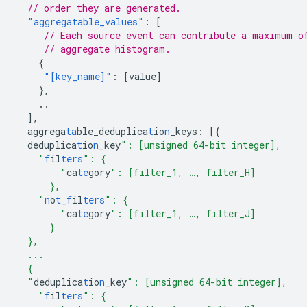
// order they are generated.
"aggregatable_values"
:
[
// Each source event can contribute a maximum o
// aggregate histogram.
{
"[key_name]"
:
[
value
]
},
..
],
aggrega
ta
ble_deduplica
t
io
n
_keys
:
[{
deduplica
t
io
n
_key
": [unsigned 64-bit integer],
    "
f
il
ters
": {
        "
ca
te
gory
": [filter_1, …, filter_H]
      },
    "
n
o
t
_
f
il
ters
": {
        "
ca
te
gory
": [filter_1, …, filter_J]
      }
  },
  ...
  {
  "
deduplica
t
io
n
_key
": [unsigned 64-bit integer],
    "
f
il
ters
": {