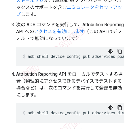
ストールする
か、Android 版プライバシー サンドボ
ックスのサポートを含む
エミュレータをセットアッ
プ
します。
次の ADB コマンドを実行して、Attribution Reporting
API への
アクセスを有効にします
（この API はデフ
ォルトで無効になっています）。
adb
shell
device_config
put
adservices
ppapi
Attribution Reporting API をローカルでテストする場
合（物理的にアクセスできるデバイスでテストする
場合など）は、次のコマンドを実行して登録を無効
にします。
adb
shell
device_config
put
adservices
disa