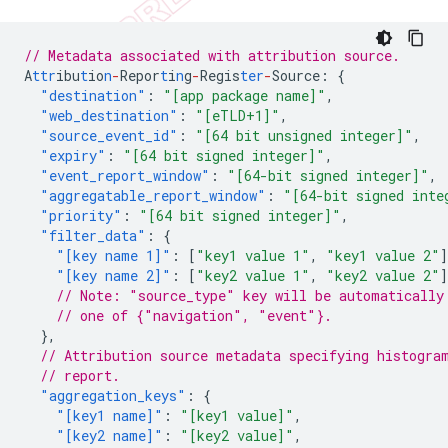
// Metadata associated with attribution source.
A
ttr
ibu
t
io
n
-
Repor
t
i
n
g
-
Regis
ter
-
Source
:
{
"destination"
:
"[app package name]"
,
"web_destination"
:
"[eTLD+1]"
,
"source_event_id"
:
"[64 bit unsigned integer]"
,
"expiry"
:
"[64 bit signed integer]"
,
"event_report_window"
:
"[64-bit signed integer]"
,
"aggregatable_report_window"
:
"[64-bit signed inte
"priority"
:
"[64 bit signed integer]"
,
"filter_data"
:
{
"[key name 1]"
:
[
"key1 value 1"
,
"key1 value 2"
]
"[key name 2]"
:
[
"key2 value 1"
,
"key2 value 2"
]
// Note: "source_type" key will be automatically
// one of {"navigation", "event"}.
},
// Attribution source metadata specifying histogra
// report.
"aggregation_keys"
:
{
"[key1 name]"
:
"[key1 value]"
,
"[key2 name]"
:
"[key2 value]"
,