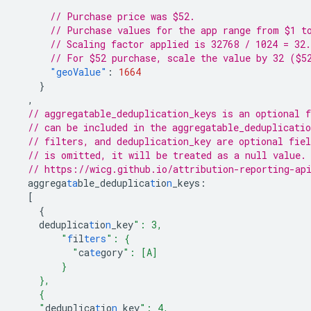
// Purchase price was $52.
// Purchase values for the app range from $1 t
// Scaling factor applied is 32768 / 1024 = 32.
// For $52 purchase, scale the value by 32 ($5
"geoValue"
:
1664
}
,
// aggregatable_deduplication_keys is an optional 
// can be included in the aggregatable_deduplicati
// filters, and deduplication_key are optional fiel
// is omitted, it will be treated as a null value.
// https://wicg.github.io/attribution-reporting-ap
aggrega
ta
ble_deduplica
t
io
n
_keys
:
[
{
deduplica
t
io
n
_key
": 3,
        "
f
il
ters
": {
          "
ca
te
gory
": [A]
        }
    },
    {
    "
deduplica
t
io
n
_key
": 4,