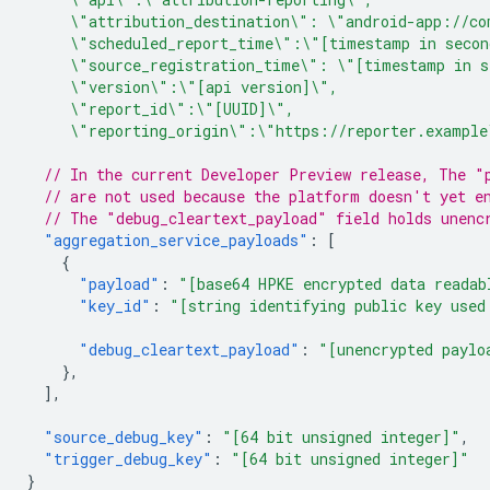
     \"attribution_destination\": \"android-app://co
     \"scheduled_report_time\":\"[timestamp in secon
     \"source_registration_time\": \"[timestamp in s
     \"version\":\"[api version]\",
     \"report_id\":\"[UUID]\",
     \"reporting_origin\":\"https://reporter.example
// In the current Developer Preview release, The "
// are not used because the platform doesn't yet e
// The "debug_cleartext_payload" field holds unenc
"aggregation_service_payloads"
:
[
{
"payload"
:
"[base64 HPKE encrypted data readab
"key_id"
:
"[string identifying public key used
"debug_cleartext_payload"
:
"[unencrypted paylo
},
],
"source_debug_key"
:
"[64 bit unsigned integer]"
,
"trigger_debug_key"
:
"[64 bit unsigned integer]"
}