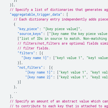
}],
// Specify a list of dictionaries that generates ag
"aggregatable_trigger_data"
:
[
// Each dictionary entry independently adds piec
{
"key_piece"
:
"[key piece value]"
,
"source_keys"
:
[
"[key name the key piece value
[
"list of IDs in source to match. Non-matching
// filters/not_filters are optional fields sim
// filter fields.
"filters"
:
[{
"[key name 1]"
:
[
"key1 value 1"
,
"key1 value
}],
"not_filters"
:
[{
"[key name 1]"
:
[
"key1 value 1"
,
"key1 val
"[key name 2]"
:
[
"key2 value 1"
,
"key2 val
}]
},
..
],
// Specify an amount of an abstract value which ca
// to contribute to each key that is attached to ag