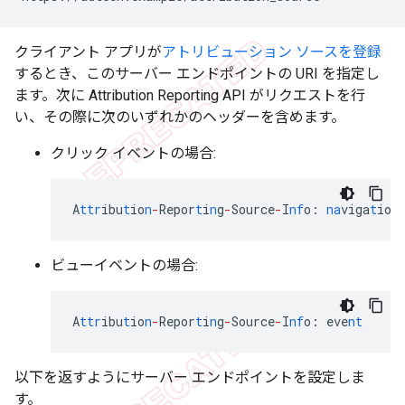
クライアント アプリが
アトリビューション ソースを登録
するとき、このサーバー エンドポイントの URI を指定し
ます。次に Attribution Reporting API がリクエストを行
い、その際に次のいずれかのヘッダーを含めます。
クリック イベントの場合:
A
ttr
ibu
t
io
n
-
Repor
t
i
n
g
-
Source
-
I
nf
o
:
na
viga
t
io
n
ビューイベントの場合:
A
ttr
ibu
t
io
n
-
Repor
t
i
n
g
-
Source
-
I
nf
o
:
eve
nt
以下を返すようにサーバー エンドポイントを設定しま
す。