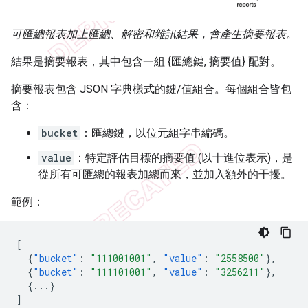
可匯總報表加上匯總、解密和雜訊結果，會產生摘要報表。
結果是摘要報表，其中包含一組 {匯總鍵, 摘要值} 配對。
摘要報表包含 JSON 字典樣式的鍵/值組合。每個組合皆包
含：
bucket
：匯總鍵，以位元組字串編碼。
value
：特定評估目標的摘要值 (以十進位表示)，是
從所有可匯總的報表加總而來，並加入額外的干擾。
範例：
[
{
"bucket"
:
"111001001"
,
"value"
:
"2558500"
},
{
"bucket"
:
"111101001"
,
"value"
:
"3256211"
},
{
...
}
]