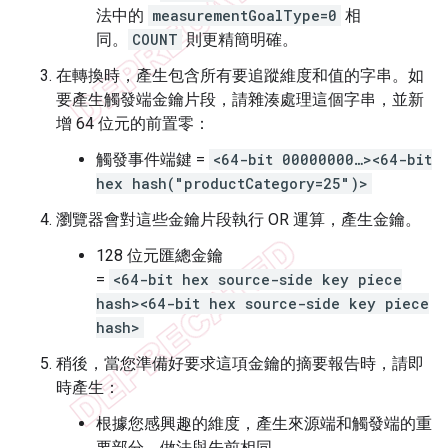
法中的
measurementGoalType=0
相
同。
COUNT
則更精簡明確。
在轉換時，產生包含所有要追蹤維度和值的字串。如
要產生觸發端金鑰片段，請雜湊處理這個字串，並新
增 64 位元的前置零：
觸發事件端鍵 =
<64-bit 00000000…><64-bit
hex hash("productCategory=25")>
瀏覽器會對這些金鑰片段執行 OR 運算，產生金鑰。
128 位元匯總金鑰
=
<64-bit hex source-side key piece
hash><64-bit hex source-side key piece
hash>
稍後，當您準備好要求這項金鑰的摘要報告時，請即
時產生：
根據您感興趣的維度，產生來源端和觸發端的重
要部分，做法與先前相同。