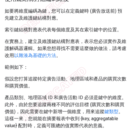
如要將維度編碼為鍵，您可以在定義鍵時 (廣告放送前) 預
先建立及維護鍵結構對應。
索引鍵結構對應表代表每個維度及其在索引鍵中的位置。
在實務上，建立及維護鍵結構對應表，表示您必須實作及維
護解碼器邏輯。如果您想尋找不需要這麼做的做法，請考慮
改用
以雜湊為基礎的方法
。
範例如下：
假設您打算追蹤特定廣告活動、地理區域和產品的購買次數
和購買價值。
產品類別、地理區域 ID 和廣告活動 ID 必須是鍵中的維度。
此外，由於您要追蹤兩種不同的評估目標 (購買次數和購買
價值)，因此需要在鍵中新增一個維度，用來追蹤
鍵類型
。
這樣一來，您就能在摘要報表中收到 {key, aggregatable
value} 配對時，定義可匯總的值實際代表的意義。