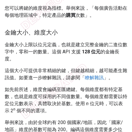
您可以將鍵的維度視為指標。舉例來說，「每個廣告活動在
每個地理區域中，特定產品的
購買
次數」。
金鑰大小、維度大小
金鑰大小上限以位元定義，也就是建立完整金鑰的二進位數
字中，零和一的數量。這個 API 支援
128 位元
的金鑰長
度。
這個大小可提供非常精細的鍵，但鍵越精細，越可能產生雜
訊值。如要進一步瞭解雜訊，請參閱「
瞭解雜訊
」。
如先前所述，維度會編碼至匯總鍵。每個維度都有特定基
數，也就是維度可採用的不同值數量。每個維度都需要以特
定位元數表示，具體取決於基數。使用
n
位元時，可以表
n
示 2
個不同的選項。
舉例來說，由於全球約有 200 個國家/地區，因此「國家/
地區」維度的基數可能為 200。編碼這個維度需要多少位