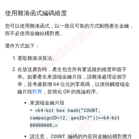
使用雜湊函式編碼維度
您可以使用雜湊函式，以一致且可靠的方式動態產生金鑰，
而不必使用金鑰結構對應。
運作方式如下：
選取雜湊演算法。
在放送廣告時，產生包含所有要追蹤的維度和值字
串。如要產生來源端金鑰片段，請雜湊處理這個字
串，並考慮新增 64 位元的零尾碼，以便與觸發端金
鑰片段
對齊
，並簡化 OR 的推論程序。
來源端金鑰片段
=
<64-bit hex hash("COUNT,
campaignID=12, geoID=7"))><64-bit
00000000…>
請注意，
COUNT
編碼的內容與金鑰結構對應方