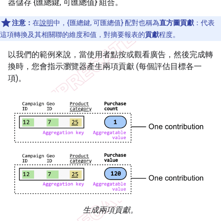
器儲存 {匯總鍵, 可匯總值} 組合。
注意：
在
說明
中，{匯總鍵, 可匯總值} 配對也稱為
直方圖貢獻
：代表
這項轉換及其相關聯的維度和值，對摘要報表的
貢獻
程度。
以我們的範例來說，當使用者點按或觀看廣告，然後完成轉
換時，您會指示瀏覽器產生兩項貢獻 (每個評估目標各一
項)。
生成兩項貢獻。