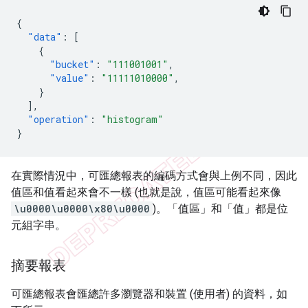
{
"data"
:
[
{
"bucket"
:
"111001001"
,
"value"
:
"11111010000"
,
}
],
"operation"
:
"histogram"
}
在實際情況中，可匯總報表的編碼方式會與上例不同，因此
值區和值看起來會不一樣 (也就是說，值區可能看起來像
\u0000\u0000\x80\u0000
)。「值區」和「值」都是位
元組字串。
摘要報表
可匯總報表會匯總許多瀏覽器和裝置 (使用者) 的資料，如