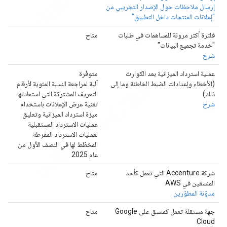
إرسال ملاحظات حول الإصدار التجريبي من
"إعلانات المنتجات داخل التطبيق"
فلترة أكثر مرونة للمساهمات في طلبات
متاح
"خدمة تجميع البيانات"
شرح
عملية استرداد الميزانية بعد الكوارث
متوفّرة
(الأخطاء وإعدادات الضبط الخاطئة وما إلى
آلية لمراجعة النسبة المئوية لأرقام
ذلك)
التعريف المشتركة التي استعادتها
شرح
تقنية عرض الإعلانات باستخدام
ميزة استرداد الميزانية وتعليق
عمليات الاسترداد المستقبلية
لعمليات الاسترداد المفرطة
المخطّط لها في النصف الأول من
عام 2025
شركة Accenture التي تعمل كأحد
متاح
المنسقين في AWS
مدوّنة المطوّرين
جهة مستقلة تعمل كمنسق على Google
متاح
Cloud