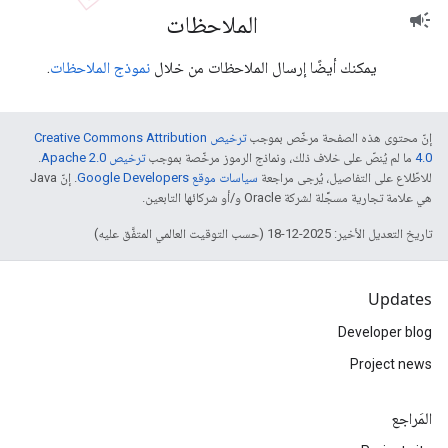
الملاحظات
campaign
يمكنك أيضًا إرسال الملاحظات من خلال
نموذج الملاحظات
.
إنّ محتوى هذه الصفحة مرخّص بموجب
ترخيص Creative Commons Attribution
4.0‏
ما لم يُنصّ على خلاف ذلك، ونماذج الرموز مرخّصة بموجب
ترخيص Apache 2.0‏
.
للاطّلاع على التفاصيل، يُرجى مراجعة
سياسات موقع Google Developers‏
. إنّ Java
هي علامة تجارية مسجَّلة لشركة Oracle و/أو شركائها التابعين.
تاريخ التعديل الأخير: 2025-12-18 (حسب التوقيت العالمي المتفَّق عليه)
Updates
Developer blog
Project news
المَراجع