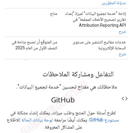
مدوّنة المطوّرين
إتاحة "خدمة تجميع البيانات" لميزة "إعداد
متاح
تقارير تصحيح الأخطاء المجمّعة" في
Attribution Reporting API
شرح
خدمات مفاتيح التشفير على مستوى
من المتوقّع أن تصبح متاحة في
السحابة الإلكترونية
النصف الأول من العام 2025
شرح
التفاعل ومشاركة الملاحظات
ملاحظاتك هي مفتاح تحسين "خدمة تجميع البيانات".
Git
Hub
code
لطرح أسئلة حول المنتج وطلب ميزات، يمكنك إنشاء مشكلة في
مستودع GitHub
. يمكنك أيضًا مراجعة
لوحة بيانات الحالة
للاطّلاع
على المشاكل المعروفة.