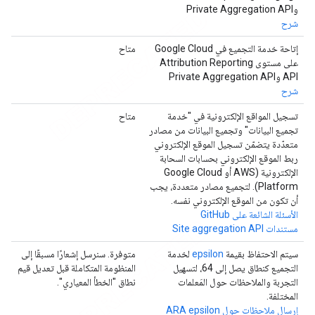
وPrivate Aggregation API
شرح
إتاحة خدمة التجميع في Google Cloud
متاح
على مستوى Attribution Reporting
API وPrivate Aggregation API
شرح
تسجيل المواقع الإلكترونية في "خدمة
متاح
تجميع البيانات" وتجميع البيانات من مصادر
متعدّدة يتضمّن تسجيل الموقع الإلكتروني
ربط الموقع الإلكتروني بحسابات السحابة
الإلكترونية (AWS أو Google Cloud
Platform). لتجميع مصادر متعددة، يجب
أن تكون من الموقع الإلكتروني نفسه.
الأسئلة الشائعة على GitHub
مستندات Site aggregation API
سيتم الاحتفاظ بقيمة
epsilon
لخدمة
متوفرة. سنرسل إشعارًا مسبقًا إلى
التجميع كنطاق يصل إلى 64، لتسهيل
المنظومة المتكاملة قبل تعديل قيم
التجربة والملاحظات حول المَعلمات
نطاق "الخطأ المعياري".
المختلفة.
إرسال ملاحظات حول ARA epsilon