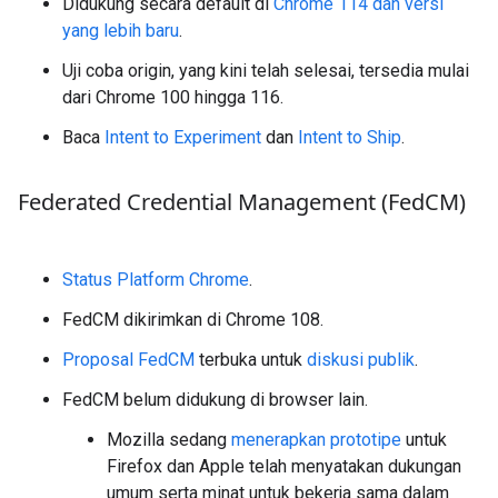
Didukung secara default di
Chrome 114 dan versi
yang lebih baru
.
Uji coba origin, yang kini telah selesai, tersedia mulai
dari Chrome 100 hingga 116.
Baca
Intent to Experiment
dan
Intent to Ship
.
Federated Credential Management (Fed
CM)
Status Platform Chrome
.
FedCM dikirimkan di Chrome 108.
Proposal FedCM
terbuka untuk
diskusi publik
.
FedCM belum didukung di browser lain.
Mozilla sedang
menerapkan prototipe
untuk
Firefox dan Apple telah menyatakan dukungan
umum serta minat untuk bekerja sama dalam