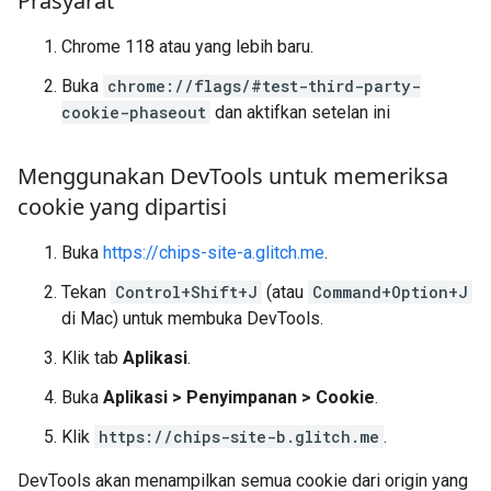
Prasyarat
Chrome 118 atau yang lebih baru.
Buka
chrome://flags/#test-third-party-
cookie-phaseout
dan aktifkan setelan ini
Menggunakan Dev
Tools untuk memeriksa
cookie yang dipartisi
Buka
https://chips-site-a.glitch.me
.
Tekan
Control+Shift+J
(atau
Command+Option+J
di Mac) untuk membuka DevTools.
Klik tab
Aplikasi
.
Buka
Aplikasi > Penyimpanan > Cookie
.
Klik
https://chips-site-b.glitch.me
.
DevTools akan menampilkan semua cookie dari origin yang