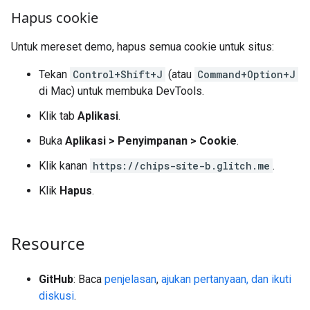
Hapus cookie
Untuk mereset demo, hapus semua cookie untuk situs:
Tekan
Control+Shift+J
(atau
Command+Option+J
di Mac) untuk membuka DevTools.
Klik tab
Aplikasi
.
Buka
Aplikasi > Penyimpanan > Cookie
.
Klik kanan
https://chips-site-b.glitch.me
.
Klik
Hapus
.
Resource
GitHub
: Baca
penjelasan
,
ajukan pertanyaan, dan ikuti
diskusi
.