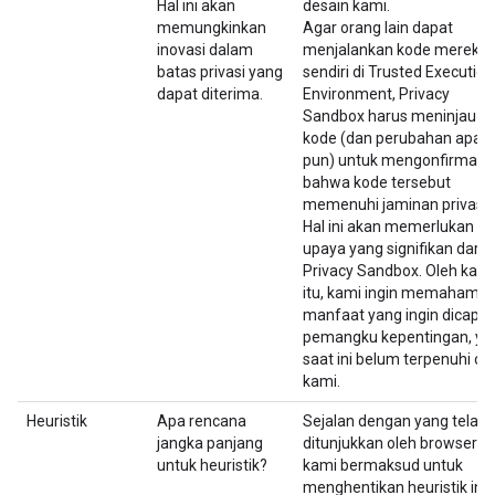
Hal ini akan
desain kami.
memungkinkan
Agar orang lain dapat
inovasi dalam
menjalankan kode mereka
batas privasi yang
sendiri di Trusted Execution
dapat diterima.
Environment, Privacy
Sandbox harus meninjau
kode (dan perubahan apa
pun) untuk mengonfirmasi
bahwa kode tersebut
memenuhi jaminan privasi.
Hal ini akan memerlukan
upaya yang signifikan dari 
Privacy Sandbox. Oleh kare
itu, kami ingin memahami
manfaat yang ingin dicapai
pemangku kepentingan, ya
saat ini belum terpenuhi ol
kami.
Heuristik
Apa rencana
Sejalan dengan yang telah
jangka panjang
ditunjukkan oleh browser lai
untuk heuristik?
kami bermaksud untuk
menghentikan heuristik ini