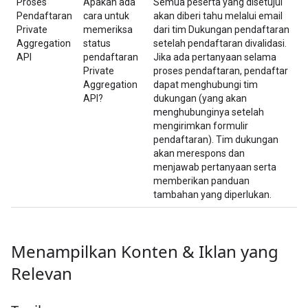
Proses
Apakah ada
Semua peserta yang disetujui
Pendaftaran
cara untuk
akan diberi tahu melalui email
Private
memeriksa
dari tim Dukungan pendaftaran
Aggregation
status
setelah pendaftaran divalidasi.
API
pendaftaran
Jika ada pertanyaan selama
Private
proses pendaftaran, pendaftar
Aggregation
dapat menghubungi tim
API?
dukungan (yang akan
menghubunginya setelah
mengirimkan formulir
pendaftaran). Tim dukungan
akan merespons dan
menjawab pertanyaan serta
memberikan panduan
tambahan yang diperlukan.
Menampilkan Konten & Iklan yang
Relevan