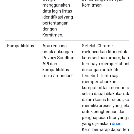
menggunakan
Komitmen.
data login lintas
identifikasi yang
bertentangan
dengan
Komitmen.
Kompatibilitas
Apa rencana
Setelah Chrome
untuk dukungan
meluncurkan fitur untuk
Privacy Sandbox
ketersediaan umum, kami
API dan
berupaya mempertahanka
kompatibilitas
dukungan untuk fitur
maju / mundur?
tersebut. Tentu saja,
mempertahankan
kompatibilitas mundur tida
selalu dapat dilakukan, dan
dalam kasus tersebut, kami
memiliki proses yang jelas
untuk penghentian dan
penghapusan fitur yang ada
yang dijelaskan
di sini
.
Kami berharap dapat terus