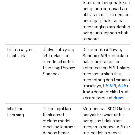
iklan yang berguna kepada
pengguna berdasarkan
aktivitas mereka dengan
berbagai pihak, tanpa
mengungkapkan identitas
pengguna kepada pihak
tersebut.
Linimasa yang
Jadwal rilis yang
Dokumentasi Privacy
Lebih Jelas
lebih jelas dan
Sandbox API mencakup
mendetail untuk
halaman status dan
teknologi Privacy
ketersediaan API. Halaman 
Sandbox.
mencantumkan fitur
mendatang dan linimasany
(misalnya,
PA API
,
ARA
).
Anda dapat melihat status i
secara terpusat
di sini
.
Machine
Teknologi iklan
Memperluas 3PCD ke lebih
Learning
tidak dapat
banyak browser untuk
melatih model
pengujian tidak akan
machine learning
menjamin bahwa API akan
dengan benar
melihat lebih banyak