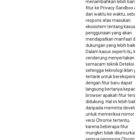
menambahkan lebih banya
fitur ke Privacy Sandbox AP
dari waktu ke waktu, sebag
respons atas masukan
ekosistem tentang kasus
penggunaan yang akan
mendapatkan manfaat dar
dukungan yang lebih baik.
Dalam kasus seperti itu, ka
cenderung menyertakan
semacam teknik Deteksi Fit
sehingga teknologi iklan ya
tertarik untuk bereksperim
dengan fitur baru dapat
langsung bertanya kepada
browser apakah fitur terse
didukung. Hal ini lebih baik
daripada meminta develop
untuk memeriksa nomor
versi Chrome tertentu,
karena beberapa fitur
mungkin tidak diluncurkan 
semua pengguna Chrome