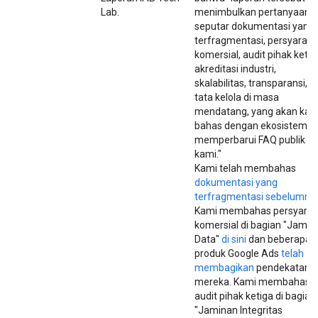
Lab.
menimbulkan pertanyaan
seputar dokumentasi yang
terfragmentasi, persyarata
komersial, audit pihak ketig
akreditasi industri,
skalabilitas, transparansi, d
tata kelola di masa
mendatang, yang akan kam
bahas dengan ekosistem d
memperbarui FAQ publik
kami."
Kami telah membahas
dokumentasi yang
terfragmentasi sebelumny
Kami membahas persyarat
komersial di bagian "Jamin
Data"
di sini
dan beberapa
produk Google Ads
telah
membagikan
pendekatan
mereka. Kami membahas
audit pihak ketiga di bagian
"Jaminan Integritas