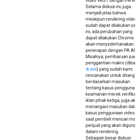
video VAST dengan PA API.
Selama diskusi ini, juga
menjadi jelas bahwa
meskipun rendering video
sudah dapat dilakukan saat
ini, ada perubahan yang
dapat dilakukan Chrome y
akan menyederhanakan
penerapan dengan PA API.
Misalnya, pembaruan pada
penggantian makro (dibah
di sini
) yang sudah kami
rencanakan untuk ditangan
berdasarkan masukan
tentang kasus penggunaan
keamanan merek verifikasi
iklan pihak ketiga, juga aka
menangani masukan dala
kasus penggunaan video,
saat pembeli mencari mak
penjual yang akan digunak
dalam rendering.
Sebagian besar diskusi