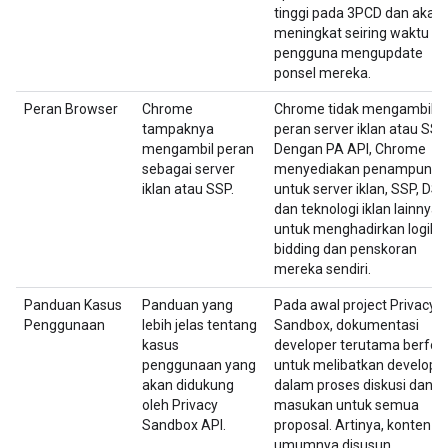
tinggi pada 3PCD dan akan
meningkat seiring waktu sa
pengguna mengupdate
ponsel mereka.
Peran Browser
Chrome
Chrome tidak mengambil
tampaknya
peran server iklan atau SSP
mengambil peran
Dengan PA API, Chrome
sebagai server
menyediakan penampung
iklan atau SSP.
untuk server iklan, SSP, DSP
dan teknologi iklan lainnya
untuk menghadirkan logika
bidding dan penskoran
mereka sendiri.
Panduan Kasus
Panduan yang
Pada awal project Privacy
Penggunaan
lebih jelas tentang
Sandbox, dokumentasi
kasus
developer terutama berfok
penggunaan yang
untuk melibatkan develope
akan didukung
dalam proses diskusi dan
oleh Privacy
masukan untuk semua
Sandbox API.
proposal. Artinya, konten
umumnya disusun