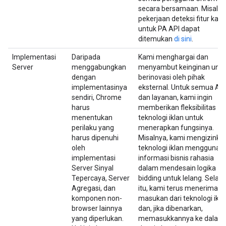
secara bersamaan. Misalny
pekerjaan deteksi fitur kam
untuk PA API dapat
ditemukan
di sini
.
Implementasi
Daripada
Kami menghargai dan
Server
menggabungkan
menyambut keinginan untu
dengan
berinovasi oleh pihak
implementasinya
eksternal. Untuk semua API
sendiri, Chrome
dan layanan, kami ingin
harus
memberikan fleksibilitas
menentukan
teknologi iklan untuk
perilaku yang
menerapkan fungsinya.
harus dipenuhi
Misalnya, kami mengizinka
oleh
teknologi iklan menggunak
implementasi
informasi bisnis rahasia
Server Sinyal
dalam mendesain logika
Tepercaya, Server
bidding untuk lelang. Selain
Agregasi, dan
itu, kami terus menerima
komponen non-
masukan dari teknologi ikla
browser lainnya
dan, jika dibenarkan,
yang diperlukan.
memasukkannya ke dalam