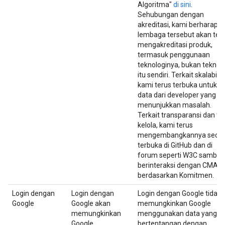
Algoritma"
di sini
.
Sehubungan dengan
akreditasi, kami berharap
lembaga tersebut akan ter
mengakreditasi produk,
termasuk penggunaan
teknologinya, bukan teknol
itu sendiri. Terkait skalabilit
kami terus terbuka untuk
data dari developer yang
menunjukkan masalah.
Terkait transparansi dan ta
kelola, kami terus
mengembangkannya seca
terbuka di GitHub dan di
forum seperti W3C sambil
berinteraksi dengan CMA
berdasarkan Komitmen.
Login dengan
Login dengan
Login dengan Google tidak
Google
Google akan
memungkinkan Google
memungkinkan
menggunakan data yang
Google
bertentangan dengan