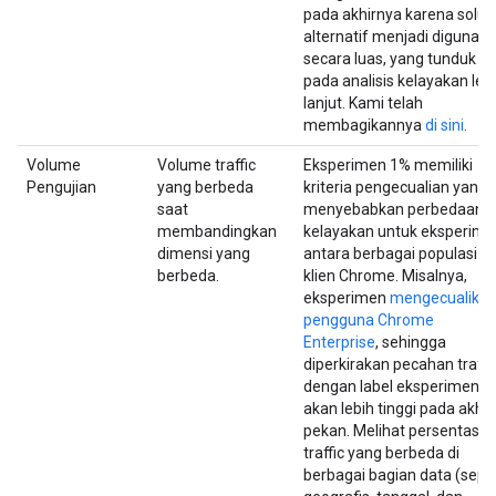
pada akhirnya karena solus
alternatif menjadi digunak
secara luas, yang tunduk
pada analisis kelayakan leb
lanjut. Kami telah
membagikannya
di sini
.
Volume
Volume traffic
Eksperimen 1% memiliki
Pengujian
yang berbeda
kriteria pengecualian yang
saat
menyebabkan perbedaan
membandingkan
kelayakan untuk eksperime
dimensi yang
antara berbagai populasi
berbeda.
klien Chrome. Misalnya,
eksperimen
mengecualika
pengguna Chrome
Enterprise
, sehingga
diperkirakan pecahan traffi
dengan label eksperimen
akan lebih tinggi pada akhir
pekan. Melihat persentase
traffic yang berbeda di
berbagai bagian data (seper