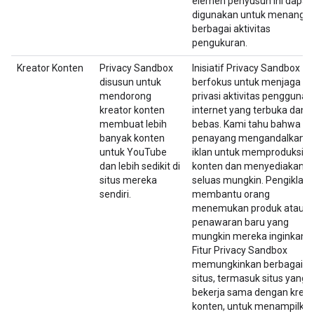
elemen penyusun ini dapat
digunakan untuk menangan
berbagai aktivitas
pengukuran.
Kreator Konten
Privacy Sandbox
Inisiatif Privacy Sandbox
disusun untuk
berfokus untuk menjaga
mendorong
privasi aktivitas pengguna d
kreator konten
internet yang terbuka dan
membuat lebih
bebas. Kami tahu bahwa
banyak konten
penayang mengandalkan
untuk YouTube
iklan untuk memproduksi
dan lebih sedikit di
konten dan menyediakann
situs mereka
seluas mungkin. Pengiklan
sendiri.
membantu orang
menemukan produk atau
penawaran baru yang
mungkin mereka inginkan.
Fitur Privacy Sandbox
memungkinkan berbagai
situs, termasuk situs yang
bekerja sama dengan kreat
konten, untuk menampilka