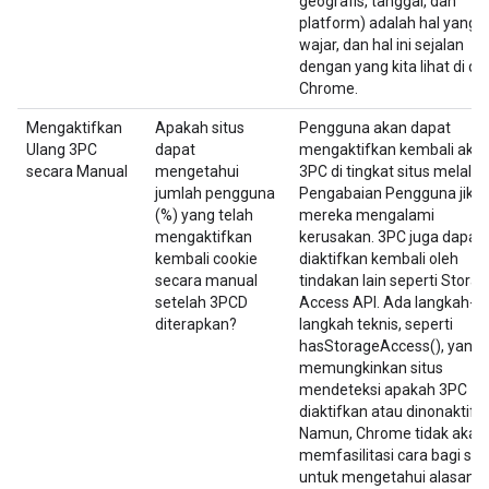
geografis, tanggal, dan
platform) adalah hal yang
wajar, dan hal ini sejalan
dengan yang kita lihat di da
Chrome.
Mengaktifkan
Apakah situs
Pengguna akan dapat
Ulang 3PC
dapat
mengaktifkan kembali aks
secara Manual
mengetahui
3PC di tingkat situs melalui
jumlah pengguna
Pengabaian Pengguna jika
(%) yang telah
mereka mengalami
mengaktifkan
kerusakan. 3PC juga dapat
kembali cookie
diaktifkan kembali oleh
secara manual
tindakan lain seperti Stora
setelah 3PCD
Access API. Ada langkah-
diterapkan?
langkah teknis, seperti
hasStorageAccess(), yang
memungkinkan situs
mendeteksi apakah 3PC
diaktifkan atau dinonaktifk
Namun, Chrome tidak akan
memfasilitasi cara bagi sit
untuk mengetahui alasan