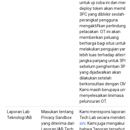
untuk uji coba ini dan men-
deploy token akan memiliki
3PC yang diblokir seolah-ol
perangkat pengguna
mengaktifkan perlindunga
pelacakan. OT ini akan
memberikan peluang
berharga bagi situs untuk
melakukan pengujian yang
lebih luas terhadap alternat
jangka panjang untuk 3PC,
sebelum penghentian 3PC
yang dijadwalkan akan
dilakukan setelah
berkonsultasi dengan CMA.
Kami masih berupaya untu
menyelesaikan linimasa
peluncuran OT.
Laporan Lab
Masukan tentang
Kami merespons laporan I
Teknologi IAB
Privacy Sandbox
Tech Lab secara mendetail
yang diterima dari
sini
. Kami juga mengakui
Laporan IAB Tech
bahwa "laporan tersebut