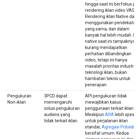
hingga saat ini berfokus pa
rendering iklan video VAST.
Rendering iklan Native dapa
menggunakan pendekatan
yang sama, dan dalam
banyak hal lebih mudah. Ikl
native saat ini tampaknya
kurang mendapatkan
perhatian dibandingkan
video, tetapi ini hanya
masalah prioritas industri
teknologi iklan, bukan
hambatan teknis untuk
penerapan.
Pengukuran
3PCD dapat
API pengukuran tidak
Non-iklan
memengaruhi
mewajibkan kasus
solusi pengukuran
penggunaan terkait iklan.
audiens yang
Meskipun
ARA
lebih spesifi
tidak terkait iklan.
untuk perjalanan iklan
standar,
Agregasi Pribadi
bersifat umum. Kedua