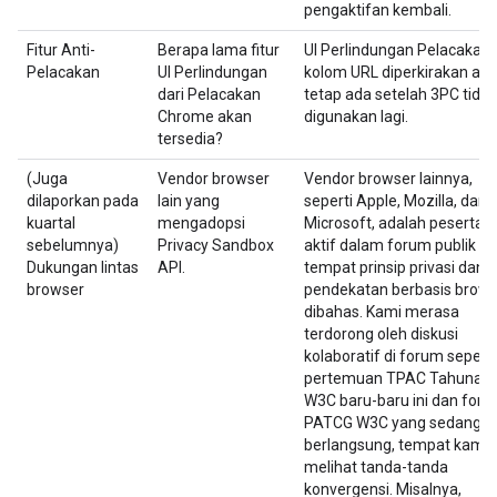
pengaktifan kembali.
Fitur Anti-
Berapa lama fitur
UI Perlindungan Pelacakan 
Pelacakan
UI Perlindungan
kolom URL diperkirakan ak
dari Pelacakan
tetap ada setelah 3PC tidak
Chrome akan
digunakan lagi.
tersedia?
(Juga
Vendor browser
Vendor browser lainnya,
dilaporkan pada
lain yang
seperti Apple, Mozilla, dan
kuartal
mengadopsi
Microsoft, adalah peserta
sebelumnya)
Privacy Sandbox
aktif dalam forum publik
Dukungan lintas
API.
tempat prinsip privasi dan
browser
pendekatan berbasis brow
dibahas. Kami merasa
terdorong oleh diskusi
kolaboratif di forum seperti
pertemuan TPAC Tahunan
W3C baru-baru ini dan for
PATCG W3C yang sedang
berlangsung, tempat kami
melihat tanda-tanda
konvergensi. Misalnya,