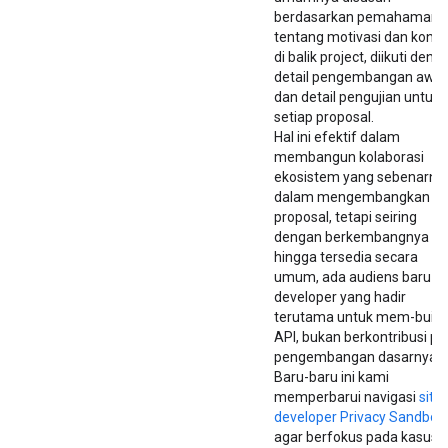
berdasarkan pemahaman
tentang motivasi dan kons
di balik project, diikuti deng
detail pengembangan awal
dan detail pengujian untuk
setiap proposal.
Hal ini efektif dalam
membangun kolaborasi
ekosistem yang sebenarny
dalam mengembangkan
proposal, tetapi seiring
dengan berkembangnya AP
hingga tersedia secara
umum, ada audiens baru
developer yang hadir
terutama untuk mem-build
API, bukan berkontribusi p
pengembangan dasarnya.
Baru-baru ini kami
memperbarui navigasi
situ
developer Privacy Sandbox
agar berfokus pada kasus