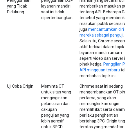
Penggunaan
penggunaan DSP
mandiri yang secara rutin
yang Tidak
layanan mandiri
memberikan masukan publ
Didukung
saat ini tidak
tentang API. Beberapa DSP
dipertimbangkan.
tersebut yang memberikan
masukan publik secara ruti
juga
mencantumkan diri
mereka sebagai penguji
.
Selain itu, Chrome secara
aktif terlibat dalam topik D
layanan mandiri umum
seperti video dan server ikl
pihak ketiga.
Panggilan PA
API mingguan terbaru
telah
membahas topik ini.
Uji Coba Origin
Meminta OT
Chrome saat ini sedang
untuk situs yang
mengembangkan OT pihak
menginginkan
pertama, yang akan
peluncuran dan
memungkinkan origin
cakupan
memilih ikut serta dalam
pengujian yang
perilaku penghentian
lebih agresif
bertahap 3PC. Origin tingka
untuk 3PCD.
teratas yang mendaftar