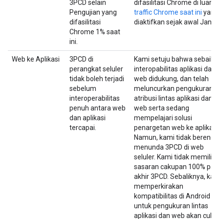
3PCD selain
difasilitasi Chrome di luar
1
Pengujian yang
traffic Chrome saat ini
yang
difasilitasi
diaktifkan sejak awal Januar
Chrome 1% saat
ini.
Web ke Aplikasi
3PCD di
Kami setuju bahwa sebaikn
perangkat seluler
interopabilitas aplikasi dan
tidak boleh terjadi
web didukung, dan telah
sebelum
meluncurkan pengukuran
interoperabilitas
atribusi lintas aplikasi dan
penuh antara web
web serta sedang
dan aplikasi
mempelajari solusi
tercapai.
penargetan web ke aplikasi
Namun, kami tidak berenc
menunda 3PCD di web
seluler. Kami tidak memiliki
sasaran cakupan 100% pad
akhir 3PCD. Sebaliknya, kam
memperkirakan
kompatibilitas di Android
untuk pengukuran lintas
aplikasi dan web akan cuku