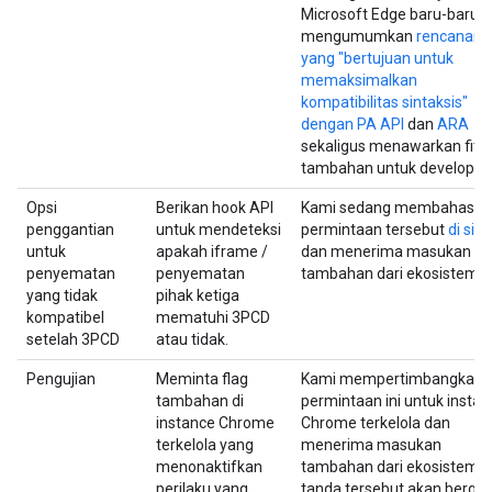
Microsoft Edge baru-baru in
mengumumkan
rencanany
yang "bertujuan untuk
memaksimalkan
kompatibilitas sintaksis"
dengan PA API
dan
ARA
sekaligus menawarkan fitu
tambahan untuk developer.
Opsi
Berikan hook API
Kami sedang membahas
penggantian
untuk mendeteksi
permintaan tersebut
di sini
untuk
apakah iframe /
dan menerima masukan
penyematan
penyematan
tambahan dari ekosistem.
yang tidak
pihak ketiga
kompatibel
mematuhi 3PCD
setelah 3PCD
atau tidak.
Pengujian
Meminta flag
Kami mempertimbangkan
tambahan di
permintaan ini untuk insta
instance Chrome
Chrome terkelola dan
terkelola yang
menerima masukan
menonaktifkan
tambahan dari ekosistem ji
perilaku yang
tanda tersebut akan bergun