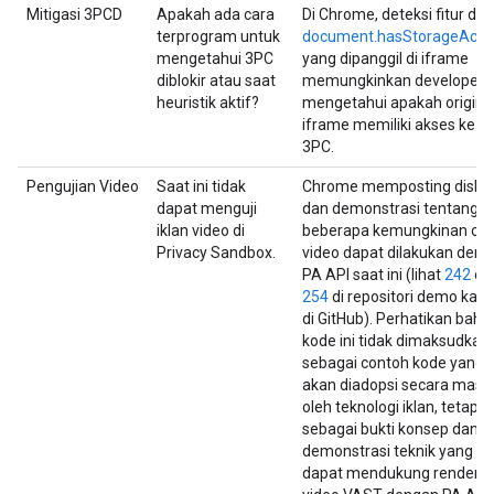
Mitigasi 3PCD
Apakah ada cara
Di Chrome, deteksi fitur dan
terprogram untuk
document.hasStorageAcce
mengetahui 3PC
yang dipanggil di iframe
diblokir atau saat
memungkinkan developer
heuristik aktif?
mengetahui apakah origin d
iframe memiliki akses ke
3PC.
Pengujian Video
Saat ini tidak
Chrome memposting diskus
dapat menguji
dan demonstrasi tentang
iklan video di
beberapa kemungkinan car
Privacy Sandbox.
video dapat dilakukan den
PA API saat ini (lihat
242
da
254
di repositori demo kam
di GitHub). Perhatikan bah
kode ini tidak dimaksudkan
sebagai contoh kode yang
akan diadopsi secara mass
oleh teknologi iklan, tetapi
sebagai bukti konsep dan
demonstrasi teknik yang
dapat mendukung renderin