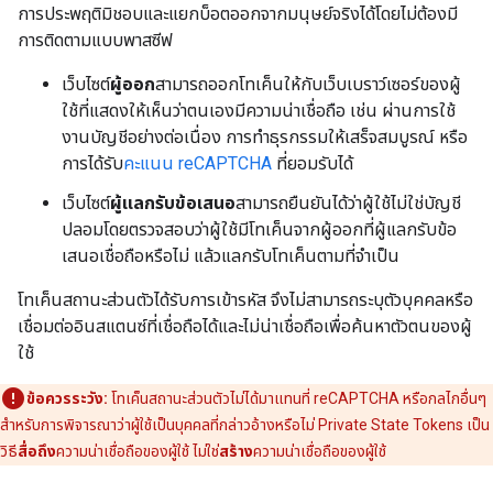
การประพฤติมิชอบและแยกบ็อตออกจากมนุษย์จริงได้โดยไม่ต้องมี
การติดตามแบบพาสซีฟ
เว็บไซต์
ผู้ออก
สามารถออกโทเค็นให้กับเว็บเบราว์เซอร์ของผู้
ใช้ที่แสดงให้เห็นว่าตนเองมีความน่าเชื่อถือ เช่น ผ่านการใช้
งานบัญชีอย่างต่อเนื่อง การทำธุรกรรมให้เสร็จสมบูรณ์ หรือ
การได้รับ
คะแนน reCAPTCHA
ที่ยอมรับได้
เว็บไซต์
ผู้แลกรับข้อเสนอ
สามารถยืนยันได้ว่าผู้ใช้ไม่ใช่บัญชี
ปลอมโดยตรวจสอบว่าผู้ใช้มีโทเค็นจากผู้ออกที่ผู้แลกรับข้อ
เสนอเชื่อถือหรือไม่ แล้วแลกรับโทเค็นตามที่จำเป็น
โทเค็นสถานะส่วนตัวได้รับการเข้ารหัส จึงไม่สามารถระบุตัวบุคคลหรือ
เชื่อมต่ออินสแตนซ์ที่เชื่อถือได้และไม่น่าเชื่อถือเพื่อค้นหาตัวตนของผู้
ใช้
ข้อควรระวัง:
โทเค็นสถานะส่วนตัวไม่ได้มาแทนที่ reCAPTCHA หรือกลไกอื่นๆ
สำหรับการพิจารณาว่าผู้ใช้เป็นบุคคลที่กล่าวอ้างหรือไม่ Private State Tokens เป็น
วิธี
สื่อถึง
ความน่าเชื่อถือของผู้ใช้ ไม่ใช่
สร้าง
ความน่าเชื่อถือของผู้ใช้