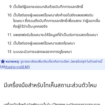
เว็บไซต์ผู้ออกจะตอบกลับด้วยบันทึกการแลกสิทธิ์
เว็บไซต์ของผู้เผยแพร่โฆษณาส่งคำขอไปยังแพลตฟอร์ม
โฆษณา ซึ่งรวมถึงบันทึกการแลกสิทธิ์เพื่อแสดง ว่าผู้ออกเชื่อ
ถือผู้ใช้ว่าเป็นบุคคลจริง
แพลตฟอร์มโฆษณาจะให้ข้อมูลที่จำเป็นต่อการแสดงโฆษณา
เว็บไซต์ของผู้เผยแพร่โฆษณาแสดงโฆษณา
ระบบจะนับการแสดงผลจากการดูโฆษณา
หมายเหตุ:
ดูรายละเอียดเพิ่มเติมเกี่ยวกับการเรียก JavaScript ในตัวอย่างนี้
ได้ที่
ตัวอย่าง การใช้ API
มีเครื่องมือสำหรับโทเค็นสถานะส่วนตัวไหม
เครื่องมือสำหรับนักพัฒนาเว็บใน Chrome จะเปิดการตรวจสอบจาก