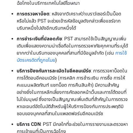
ฉ้อโกงในบริการเทคโนโลยีโฆษณา
การตรวจหาบ็อต
: หลังจากวิเคราะห์ว่าเบราว์เซอร์เป็นบ็อต
หรือไม่แล้ว PST จะช่วยเข้ารหัสข้อมูลดังกล่าวเพื่อแชร์จาก
บริบทหนึ่งไปยังอีกบริบทหนึ่งได้
การชำระเงินที่ปลอดภัย
: PST สามารถใช้เป็นสัญญาณเพิ่ม
เติมเพื่อแสดงความน่าเชื่อถือในการตรวจหาภัยคุกคามที่ระบุได้
ยากกว่าในบริบทของบุคคลที่สามที่มีข้อมูลจำกัด (เช่น
การใช้
บัตรเครดิตที่ถูกขโมย
)
บริการป้องกันการละเมิดในอีคอมเมิร์ซ
: การตรวจหาบ็อตใน
การโต้ตอบอีคอมเมิร์ซ (การคลิก การชำระเงิน การซื้อ การให้
คะแนนผลิตภัณฑ์ แชทบ็อต การคืนสินค้า) มีความสําคัญ
อย่างยิ่งในการหลีกเลี่ยงการคัดลอกหน้าเว็บและการโต้ตอบที่
ไม่ใช่มนุษย์ ซึ่งอาจเป็นสัญญาณเพิ่มเติมที่สำคัญในการตรวจ
หาเอเจนต์อัตโนมัติสำหรับผู้ให้บริการป้องกันการประพฤติมิ
ชอบของบุคคลที่สามในแพลตฟอร์มอีคอมเมิร์ซ
บริการ CDN
: PST มีกลไกที่จะช่วยในการรายงานและตรวจหา
การเข้าชมที่เป็นการฉ้อโกง