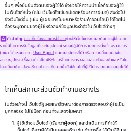
อื่นๆ เพื่อยืนยันตัวตนของผู้ใช้ได้ ซึ่งช่วยให้ความน่าเชื่อถือของผู้ใช้
ในเว็บไซต์หนึ่ง (เช่น เว็บไซต์โซเชียลมีเดียหรือบริการอีเมล) ส่งต่อไป
ยังเว็บไซต์อื่น (เช่น ผู้เผยแพร่โฆษณาหรือร้านค้าออนไลน์) ได้โดยไม่
ต้องระบุตัวตนของผู้ใช้หรือลิงก์ข้อมูลประจำตัวในเว็บไซต์ต่างๆ
คำสำคัญ:
การเก็บร่องรอยการใช้งาน
ช่วยให้เว็บไซต์ระบุและติดตามผู้ใช้แต่ละ
รายได้โดย การรับข้อมูลเกี่ยวกับอุปกรณ์ ระบบปฏิบัติการ และการตั้งค่าเบราว์เซอร์
(เช่น ค่ากำหนดภาษา,
User Agent
และแบบอักษรที่มี) หรือการเปลี่ยนแปลงใน
สถานะอุปกรณ์ ซึ่งอาจทำได้ในเซิร์ฟเวอร์โดยการตรวจสอบส่วนหัวของคำขอ หรือใน
ไคลเอ็นต์ด้วย JavaScript การเก็บลายนิ้วมือใช้กลไกที่ผู้ใช้ไม่ทราบและควบคุมไม่ได้
โทเค็นสถานะส่วนตัวทำงานอย่างไร
ในตัวอย่างนี้ เว็บไซต์ผู้เผยแพร่โฆษณาต้องการตรวจสอบว่าผู้ใช้เป็น
บุคคลจริง ไม่ใช่บ็อต ก่อนที่จะแสดงโฆษณา
ผู้ใช้เข้าชมเว็บไซต์ (เรียกว่า
ผู้ออก
) และดำเนินการที่ทำให้
เว็บไซต์ เชื่อว่าผู้ใช้เป็นบุคคลจริง เช่น ทำการซื้อ ใช้บัญชีอีเมล